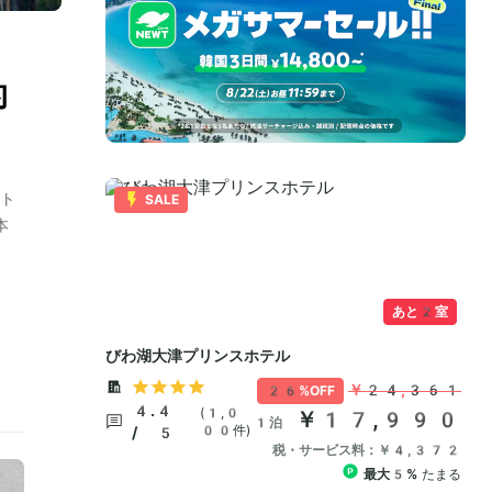
的
ト
本