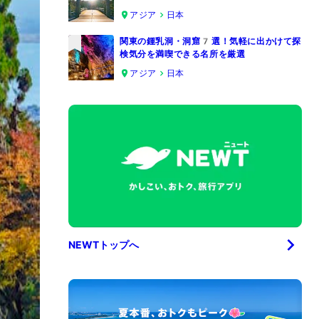
4
アジア
日本
関東の鍾乳洞・洞窟7選！気軽に出かけて探
検気分を満喫できる名所を厳選
5
アジア
日本
NEWTトップへ