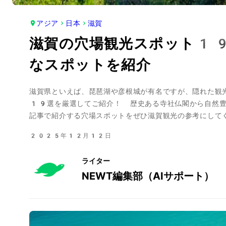
アジア
日本
滋賀
滋賀の穴場観光スポット1
なスポットを紹介
滋賀県といえば、琵琶湖や彦根城が有名ですが、隠れた観
19選を厳選してご紹介！ 歴史ある寺社仏閣から自然豊
記事で紹介する穴場スポットをぜひ滋賀観光の参考にして
2025年12月12日
ライター
NEWT編集部（AIサポート）