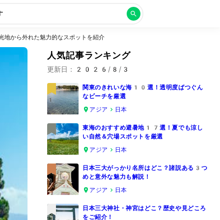
す
光地から外れた魅力的なスポットを紹介
人気記事ランキング
更新日：
2026/8/3
関東のきれいな海10選！透明度ばつぐん
なビーチを厳選
1
アジア
日本
東海のおすすめ避暑地17選！夏でも涼し
い自然＆穴場スポットを厳選
2
アジア
日本
日本三大がっかり名所はどこ？諸説ある3つ
めと意外な魅力も解説！
3
アジア
日本
日本三大神社・神宮はどこ？歴史や見どころ
をご紹介！