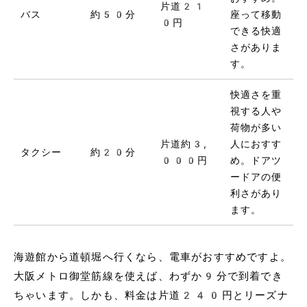
片道21
バス
約50分
座って移動
0円
できる快適
さがありま
す。
快適さを重
視する人や
荷物が多い
片道約3,
人におすす
タクシー
約20分
000円
め。ドアツ
ードアの便
利さがあり
ます。
海遊館から道頓堀へ行くなら、電車がおすすめですよ。
大阪メトロ御堂筋線を使えば、わずか9分で到着でき
ちゃいます。しかも、料金は片道240円とリーズナ