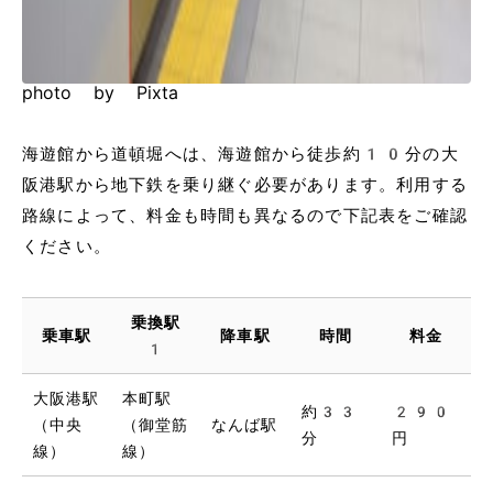
photo by Pixta
海遊館から道頓堀へは、海遊館から徒歩約10分の大
阪港駅から地下鉄を乗り継ぐ必要があります。利用する
路線によって、料金も時間も異なるので下記表をご確認
ください。
乗換駅
乗車駅
降車駅
時間
料金
1
大阪港駅
本町駅
約33
290
（中央
（御堂筋
なんば駅
分
円
線）
線）