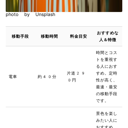
photo by Unsplash
おすすめな
移動手段
移動時間
料金目安
人＆特徴
時間とコス
トを重視す
る人におす
片道29
すめ。定時
電車
約40分
0円
性が高く、
最速・最安
の移動手段
です。
景色を楽し
みたい人に
おすすめ。