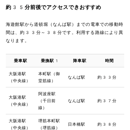
約35分前後でアクセスできおすすめ
海遊館駅から道頓堀（なんば駅）までの電車での移動時
間は、約33分～38分です。利用する路線により異
なります。
乗車駅
乗換駅1
降車駅
時間
大阪港駅
本町駅（御
なんば駅
約33分
（中央線）
堂筋線）
阿波座駅
大阪港駅
（千日前
なんば駅
約37分
（中央線）
線）
大阪港駅
堺筋本町駅
日本橋駅
約38分
（中央線）
（堺筋線）