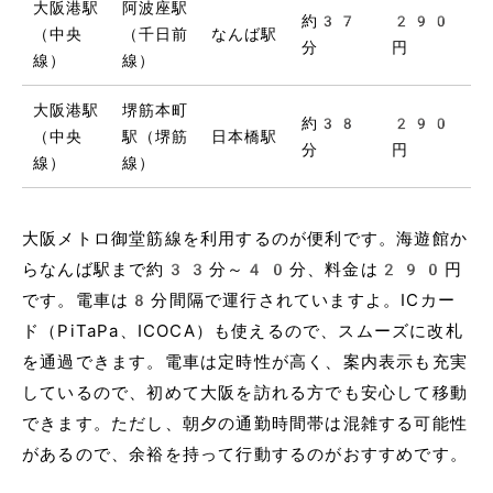
大阪港駅
阿波座駅
約37
290
（中央
（千日前
なんば駅
分
円
線）
線）
大阪港駅
堺筋本町
約38
290
（中央
駅（堺筋
日本橋駅
分
円
線）
線）
大阪メトロ御堂筋線を利用するのが便利です。海遊館か
らなんば駅まで約33分～40分、料金は290円
です。電車は8分間隔で運行されていますよ。ICカー
ド（PiTaPa、ICOCA）も使えるので、スムーズに改札
を通過できます。電車は定時性が高く、案内表示も充実
しているので、初めて大阪を訪れる方でも安心して移動
できます。ただし、朝夕の通勤時間帯は混雑する可能性
があるので、余裕を持って行動するのがおすすめです。