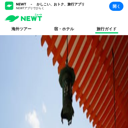
NEWT - かしこい、おトク、旅行アプリ
開く
NEWTアプリでひらく
海外ツアー
宿・ホテル
旅行ガイド