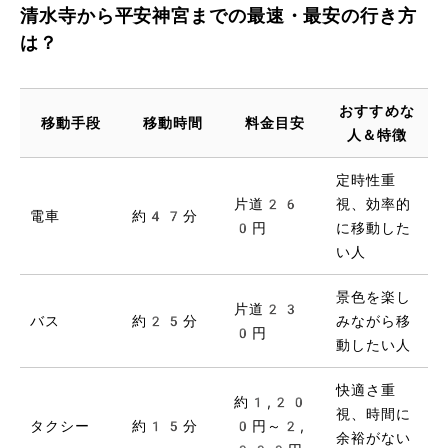
清水寺から平安神宮までの最速・最安の行き方
は？
おすすめな
移動手段
移動時間
料金目安
人＆特徴
定時性重
片道26
視、効率的
電車
約47分
0円
に移動した
い人
景色を楽し
片道23
バス
約25分
みながら移
0円
動したい人
快適さ重
約1,20
視、時間に
タクシー
約15分
0円～2,
余裕がない