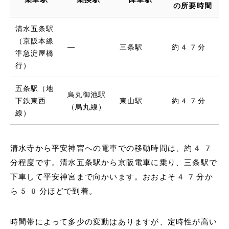
の所要時間
清水五条駅
（京阪本線
―
三条駅
約47分
準急淀屋橋
行）
五条駅（地
烏丸御池駅
下鉄東西
東山駅
約47分
（烏丸線）
線）
清水寺から平安神宮への電車での移動時間は、約47
分程度です。清水五条駅から京阪電車に乗り、三条駅で
下車して平安神宮まで向かいます。おおよそ47分か
ら50分ほどで到着。
時間帯によって多少の変動はありますが、定時性が高い