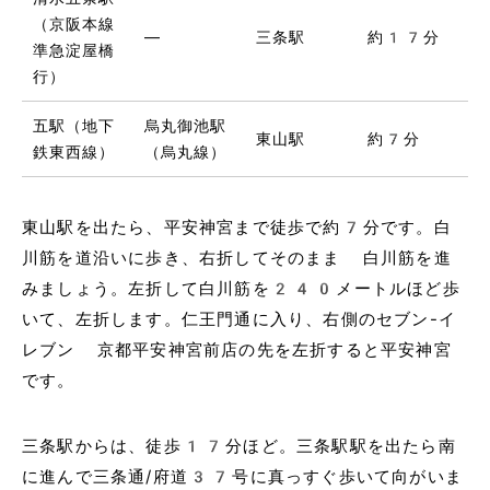
（京阪本線
―
三条駅
約17分
準急淀屋橋
行）
五駅（地下
烏丸御池駅
東山駅
約7分
鉄東西線）
（烏丸線）
東山駅を出たら、平安神宮まで徒歩で約7分です。白
川筋を道沿いに歩き、右折してそのまま 白川筋を進
みましょう。左折して白川筋を240メートルほど歩
いて、左折します。仁王門通に入り、右側のセブン-イ
レブン 京都平安神宮前店の先を左折すると平安神宮
です。
三条駅からは、徒歩17分ほど。三条駅駅を出たら南
に進んで三条通/府道37号に真っすぐ歩いて向がいま