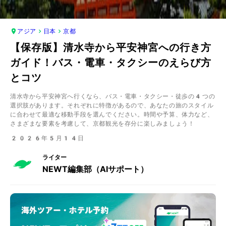
アジア
日本
京都
【保存版】清水寺から平安神宮への行き方
ガイド！バス・電車・タクシーのえらび方
とコツ
清水寺から平安神宮へ行くなら、バス・電車・タクシー・徒歩の4つの
選択肢があります。それぞれに特徴があるので、あなたの旅のスタイル
に合わせて最適な移動手段を選んでください。時間や予算、体力など、
さまざまな要素を考慮して、京都観光を存分に楽しみましょう！
2026年5月14日
ライター
NEWT編集部（AIサポート）