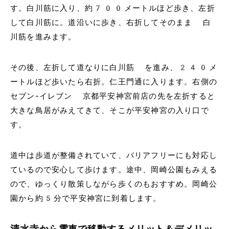
す。白川筋に入り、約700メートルほど歩き、左折
して白川筋に。道沿いに歩き、右折してそのまま 白
川筋を進みます。
その後、左折して道なりに白川筋 を進み、240メ
ートルほど歩いたら右折。仁王門通に入ります。右側の
セブン-イレブン 京都平安神宮前店の先を左折すると
大きな鳥居がみえてきて、そこが平安神宮の入り口で
す。
道中は歩道が整備されていて、バリアフリーにも対応し
ているので安心して歩けます。途中、岡崎公園もみえる
ので、ゆっくり散策しながら歩くのもおすすめ。岡崎公
園から約5分で平安神宮に到着します。
清水寺から電車で移動するメリット＆デメリッ