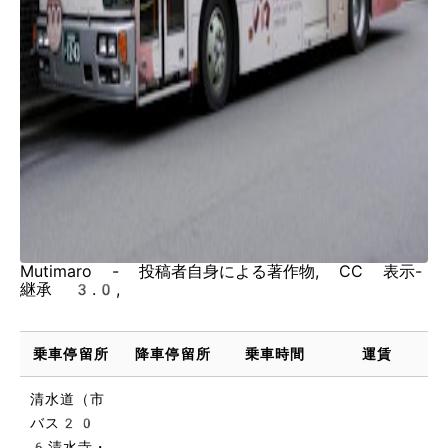
Mutimaro - 投稿者自身による著作物, CC 表示-
継承 3.0,
乗車停留所
降車停留所
乗車時間
運賃
清水道（市
バス20
6清水寺・