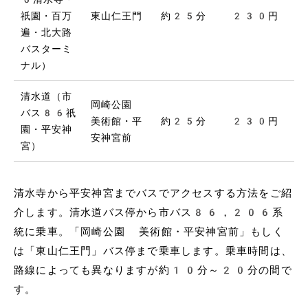
祇園・百万
東山仁王門
約25分
230円
遍・北大路
バスターミ
ナル）
清水道（市
岡崎公園
バス86祇
美術館・平
約25分
230円
園・平安神
安神宮前
宮）
清水寺から平安神宮までバスでアクセスする方法をご紹
介します。清水道バス停から市バス86，206系
統に乗車。「岡崎公園 美術館・平安神宮前」もしく
は「東山仁王門」バス停まで乗車します。乗車時間は、
路線によっても異なりますが約10分～20分の間で
す。