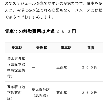
のでスケジュールを立てやすいのが魅力です。電車を使
えば、渋滞に巻き込まれる心配もなく、スムーズに移動
できるのでおすすめします。
電車での移動費用は片道260円
乗車駅
乗換駅
降車駅
運賃
清水五条駅
（京阪本線
―
三条駅
260円
準急淀屋橋
行）
五条駅（地
烏丸御池駅
下鉄東西
東山駅
260円
（烏丸線）
線）