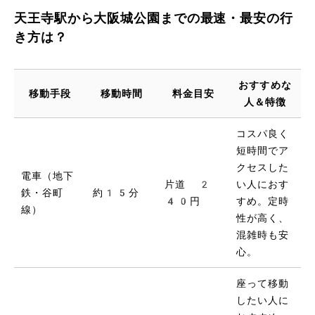
天王寺駅から大阪城公園までの最速・最安の行
き方は？
おすすめな
移動手段
移動時間
料金目安
人＆特徴
コスパ良く
短時間でア
クセスした
電車（地下
片道 2
い人におす
鉄・谷町
約15分
40円
すめ。定時
線）
性が高く、
混雑時も安
心。
座って移動
したい人に