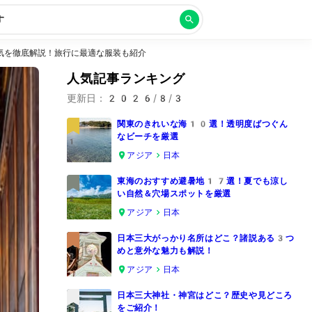
す
気を徹底解説！旅行に最適な服装も紹介
人気記事ランキング
更新日：
2026/8/3
関東のきれいな海10選！透明度ばつぐん
なビーチを厳選
1
アジア
日本
東海のおすすめ避暑地17選！夏でも涼し
い自然＆穴場スポットを厳選
2
アジア
日本
日本三大がっかり名所はどこ？諸説ある3つ
めと意外な魅力も解説！
3
アジア
日本
日本三大神社・神宮はどこ？歴史や見どころ
をご紹介！