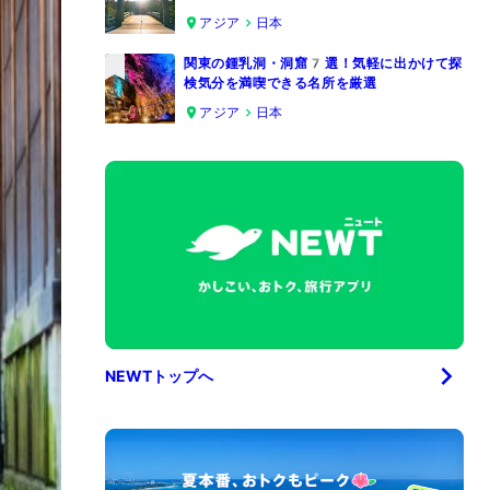
4
アジア
日本
関東の鍾乳洞・洞窟7選！気軽に出かけて探
検気分を満喫できる名所を厳選
5
アジア
日本
NEWTトップへ