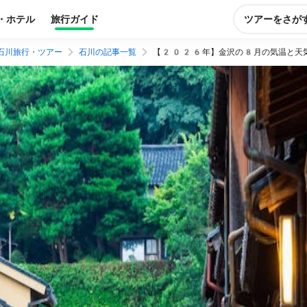
・ホテル
旅行ガイド
ツアーをさが
石川旅行・ツアー
石川の記事一覧
【2026年】金沢の8月​の気温と天