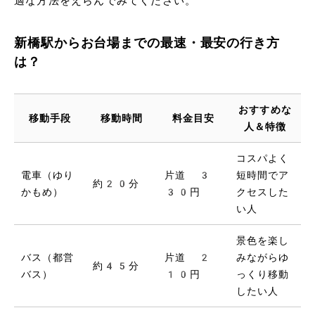
適な方法をえらんでみてください。
新橋駅からお台場までの最速・最安の行き方
は？
おすすめな
移動手段
移動時間
料金目安
人＆特徴
コスパよく
電車（ゆり
片道 3
短時間でア
約20分
かもめ）
30円
クセスした
い人
景色を楽し
バス（都営
片道 2
みながらゆ
約45分
バス）
10円
っくり移動
したい人