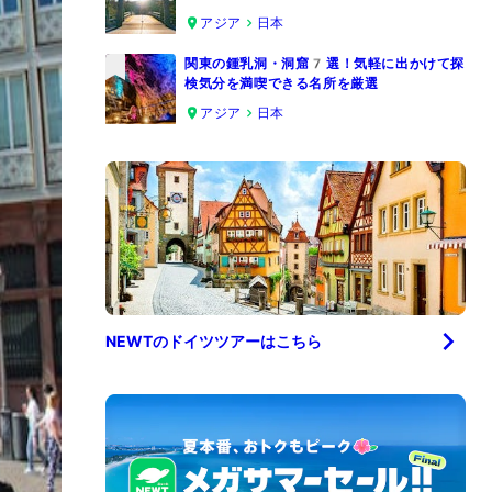
4
アジア
日本
関東の鍾乳洞・洞窟7選！気軽に出かけて探
検気分を満喫できる名所を厳選
5
アジア
日本
NEWTの
ドイツ
ツアーはこちら