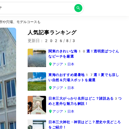
す
所や穴場、モデルコースも
人気記事ランキング
更新日：
2026/8/3
関東のきれいな海10選！透明度ばつぐん
なビーチを厳選
1
アジア
日本
東海のおすすめ避暑地17選！夏でも涼し
い自然＆穴場スポットを厳選
2
アジア
日本
日本三大がっかり名所はどこ？諸説ある3つ
めと意外な魅力も解説！
3
アジア
日本
日本三大神社・神宮はどこ？歴史や見どころ
をご紹介！