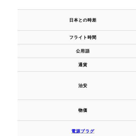
日本との時差
フライト時間
公用語
通貨
治安
物価
電源プラグ