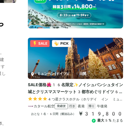
や
。
建
おす
選し
市、