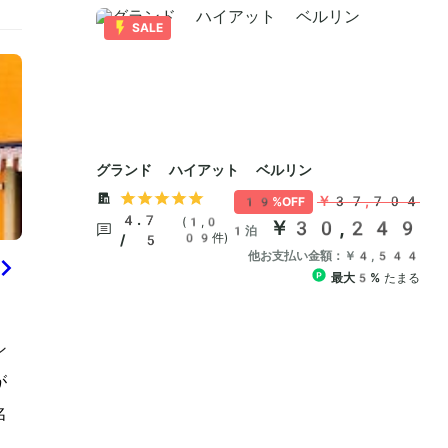
ン
が
名