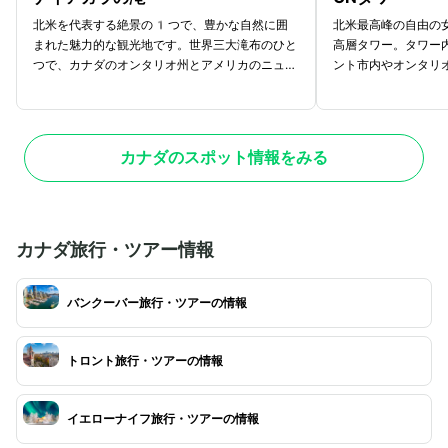
北米を代表する絶景の1つで、豊かな自然に囲
北米最高峰の自由の
まれた魅力的な観光地です。世界三大滝布のひと
高層タワー。タワー
つで、カナダのオンタリオ州とアメリカのニュー
ント市内やオンタリ
ヨーク州の国境上に位置しています。カナダ滝、
す。トロント市内に
アメリカ滝、ブライダルベール滝の3つから構
在感なので、観光の
成されており、滝から流れた水は、北米五大湖の
すめですよ。CNタ
ひとつオンタリオ湖へ。雄大かつダイナミックな
ランがあり、煌びや
カナダのスポット情報をみる
水の流れに思わず圧倒されてしまうでしょう。ナ
いしい食事を堪能で
イアガラの滝では、通年で夜のイルミネーション
The Restaura
も実施しています。カラフルに彩られたナイアガ
まざまな角度からカ
ラの滝は、昼とは違った幻想的な印象に。花火が
能。高級感あふれる
打ちあがる時期もあるので、その時期に合わせて
でロマンチックなひ
カナダ旅行・ツアー情報
行ってみるのもよいかもしれません。
ですよ。
バンクーバー旅行・ツアーの情報
トロント旅行・ツアーの情報
イエローナイフ旅行・ツアーの情報