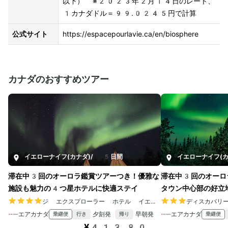
以下） ※2023年2月14日のレート、
1カナダドル＝99.0245円で計算
公式サイト
https://espacepourlavie.ca/en/biosphere
カナダのおすすめツアー
イエローナイフ(カナダ)
/
5日間
イエローナイフ(カ
滞在中3回のオーロラ鑑賞ツアーつき！優雅な
滞在中3回のオーロ
施設も魅力の4つ星ホテルに快適ステイ
タウン中心部の好立
ジ エクスプローラー ホテル イエローナイフ
ディスカバリ
エアカナダ
夕刻発
早朝発
エアカナダ
乗継便
乗継便
行き
帰り
¥413,80