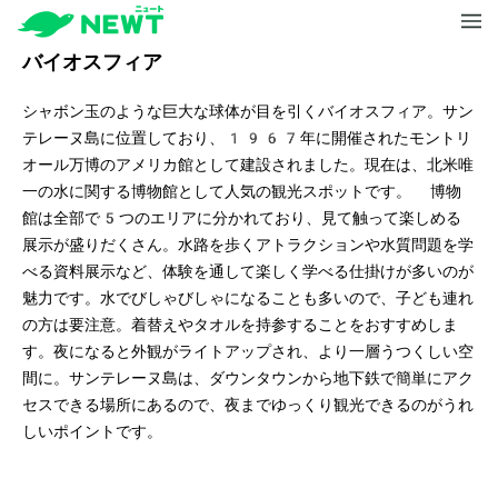
バイオスフィア
シャボン玉のような巨大な球体が目を引くバイオスフィア。サン
テレーヌ島に位置しており、1967年に開催されたモントリ
オール万博のアメリカ館として建設されました。現在は、北米唯
一の水に関する博物館として人気の観光スポットです。 博物
館は全部で5つのエリアに分かれており、見て触って楽しめる
展示が盛りだくさん。水路を歩くアトラクションや水質問題を学
べる資料展示など、体験を通して楽しく学べる仕掛けが多いのが
魅力です。水でびしゃびしゃになることも多いので、子ども連れ
の方は要注意。着替えやタオルを持参することをおすすめしま
す。夜になると外観がライトアップされ、より一層うつくしい空
間に。サンテレーヌ島は、ダウンタウンから地下鉄で簡単にアク
セスできる場所にあるので、夜までゆっくり観光できるのがうれ
しいポイントです。