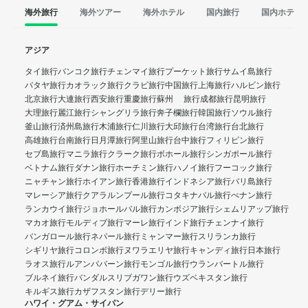
海外旅行
海外ツアー
海外ホテル
国内旅行
国内ホテル
アジア
タイ旅行
バンコク旅行
チェンマイ旅行
プーケット旅行
サムイ島旅行
パタヤ旅行
カオラック旅行
クラビ旅行
中国旅行
上海旅行
ハルビン旅行
北京旅行
大連旅行
西安旅行
重慶旅行
蘇州 旅行
成都旅行
昆明旅行
大理旅行
麗江旅行
シャングリラ旅行
奔子欄旅行
韓国旅行
ソウル旅行
釜山旅行
済州島旅行
木浦旅行
仁川旅行
大邱旅行
台湾旅行
台北旅行
高雄旅行
台南旅行
日月潭旅行
阿里山旅行
台中旅行
フィリピン旅行
セブ島旅行
マニラ旅行
クラーク旅行
ボホール旅行
シンガポール旅行
ベトナム旅行
ダナン旅行
ホーチミン旅行
ハノイ旅行
フーコック旅行
ニャチャン旅行
ホイアン旅行
香港旅行
インドネシア旅行
バリ島旅行
マレーシア旅行
クアラルンプール旅行
コタキナバル旅行
ぺナン旅行
ランカウイ旅行
ジョホールバル旅行
カンボジア旅行
シェムリアップ旅行
マカオ旅行
モルディブ旅行
マーレ旅行
インド旅行
チェンナイ旅行
バンガロール旅行
ネパール旅行
ミャンマー旅行
スリランカ旅行
シギリヤ旅行
コロンボ旅行
ヌワラエリヤ旅行
キャンディ旅行
日本旅行
ラオス旅行
ルアンパバーン旅行
モンゴル旅行
ウランバートル旅行
ブルネイ旅行
バンダルスリブガワン旅行
ウズベキスタン旅行
キルギス旅行
カザフスタン旅行
デリー旅行
ハワイ・グアム・サイパン