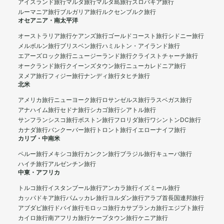
アイスランド旅行
マルタ旅行
マルタ島旅行
スロバキア旅行
ルーマニア旅行
ブルガリア旅行
ルクセンブルク旅行
オセアニア・南太平洋
オーストラリア旅行
ケアンズ旅行
ゴールドコースト旅行
シドニー旅行
メルボルン旅行
ブリスベン旅行
ハミルトン・アイランド旅行
エアーズロック旅行
ニュージーランド旅行
クライストチャーチ旅行
オークランド旅行
クイーンズタウン旅行
ニューカレドニア旅行
ヌメア旅行
フィジー旅行
ナンディ旅行
タヒチ旅行
北米
アメリカ旅行
ニューヨーク旅行
ロサンゼルス旅行
ラスベガス旅行
アナハイム旅行
セドナ旅行
シカゴ旅行
シアトル旅行
サンフランシスコ旅行
ボストン旅行
フロリダ旅行
ワシントンDC旅行
カナダ旅行
バンクーバー旅行
トロント旅行
イエローナイフ旅行
カリブ・中南米
ペルー旅行
メキシコ旅行
カンクン旅行
ブラジル旅行
キューバ旅行
ハイチ旅行
アルゼンチン旅行
中東・アフリカ
トルコ旅行
イスタンブール旅行
アンカラ旅行
イズミール旅行
カッパドキア旅行
パムッカレ旅行
ヨルダン旅行
アラブ首長国連邦旅行
アブダビ旅行
ドバイ旅行
モロッコ旅行
カサブランカ旅行
エジプト旅行
カイロ旅行
南アフリカ旅行
ケープタウン旅行
ケニア旅行