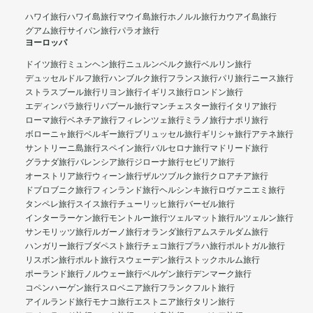
ハワイ旅行
ハワイ島旅行
マウイ島旅行
ホノルル旅行
カウアイ島旅行
グアム旅行
サイパン旅行
パラオ旅行
ヨーロッパ
ドイツ旅行
ミュンヘン旅行
ニュルンベルク旅行
ベルリン旅行
デュッセルドルフ旅行
ハンブルク旅行
フランス旅行
パリ旅行
ニース旅行
ストラスブール旅行
リヨン旅行
イギリス旅行
ロンドン旅行
エディンバラ旅行
リバプール旅行
マンチェスター旅行
イタリア旅行
ローマ旅行
ベネチア旅行
フィレンツェ旅行
ミラノ旅行
ナポリ旅行
ボローニャ旅行
ベルギー旅行
ブリュッセル旅行
ギリシャ旅行
アテネ旅行
サントリーニ島旅行
スペイン旅行
バルセロナ旅行
マドリード旅行
グラナダ旅行
バレンシア旅行
ジローナ旅行
セビリア旅行
オーストリア旅行
ウィーン旅行
ザルツブルク旅行
クロアチア旅行
ドブロブニク旅行
フィンランド旅行
ヘルシンキ旅行
ロヴァニエミ旅行
タンペレ旅行
スイス旅行
チューリッヒ旅行
バーゼル旅行
インターラーケン旅行
モントルー旅行
ツェルマット旅行
ルツェルン旅行
サンモリッツ旅行
ルガーノ旅行
オランダ旅行
アムステルダム旅行
ハンガリー旅行
ブダペスト旅行
チェコ旅行
プラハ旅行
ポルトガル旅行
リスボン旅行
ポルト旅行
スウェーデン旅行
ストックホルム旅行
ポーランド旅行
ノルウェー旅行
ベルゲン旅行
デンマーク旅行
コペンハーゲン旅行
スロベニア旅行
フランクフルト旅行
アイルランド旅行
モナコ旅行
エストニア旅行
タリン旅行