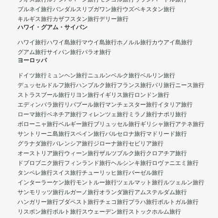
ブルネイ旅行
バンダルスリブガワン旅行
ウズベキスタン旅行
キルギス旅行
カザフスタン旅行
デリー旅行
ハワイ・グアム・サイパン
ハワイ旅行
ハワイ島旅行
マウイ島旅行
ホノルル旅行
カウアイ島旅行
グアム旅行
サイパン旅行
パラオ旅行
ヨーロッパ
ドイツ旅行
ミュンヘン旅行
ニュルンベルク旅行
ベルリン旅行
デュッセルドルフ旅行
ハンブルク旅行
フランス旅行
パリ旅行
ニース旅行
ストラスブール旅行
リヨン旅行
イギリス旅行
ロンドン旅行
エディンバラ旅行
リバプール旅行
マンチェスター旅行
イタリア旅行
ローマ旅行
ベネチア旅行
フィレンツェ旅行
ミラノ旅行
ナポリ旅行
ボローニャ旅行
ベルギー旅行
ブリュッセル旅行
ギリシャ旅行
アテネ旅行
サントリーニ島旅行
スペイン旅行
バルセロナ旅行
マドリード旅行
グラナダ旅行
バレンシア旅行
ジローナ旅行
セビリア旅行
オーストリア旅行
ウィーン旅行
ザルツブルク旅行
クロアチア旅行
ドブロブニク旅行
フィンランド旅行
ヘルシンキ旅行
ロヴァニエミ旅行
タンペレ旅行
スイス旅行
チューリッヒ旅行
バーゼル旅行
インターラーケン旅行
モントルー旅行
ツェルマット旅行
ルツェルン旅行
サンモリッツ旅行
ルガーノ旅行
オランダ旅行
アムステルダム旅行
ハンガリー旅行
ブダペスト旅行
チェコ旅行
プラハ旅行
ポルトガル旅行
リスボン旅行
ポルト旅行
スウェーデン旅行
ストックホルム旅行