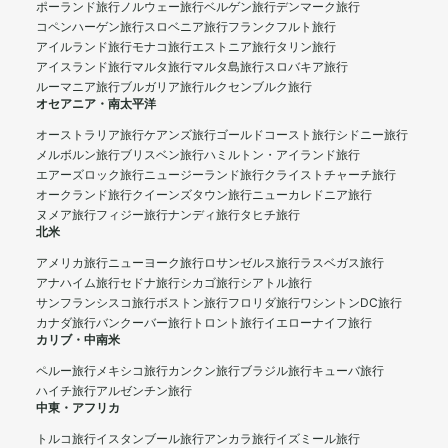
ポーランド旅行
ノルウェー旅行
ベルゲン旅行
デンマーク旅行
コペンハーゲン旅行
スロベニア旅行
フランクフルト旅行
アイルランド旅行
モナコ旅行
エストニア旅行
タリン旅行
アイスランド旅行
マルタ旅行
マルタ島旅行
スロバキア旅行
ルーマニア旅行
ブルガリア旅行
ルクセンブルク旅行
オセアニア・南太平洋
オーストラリア旅行
ケアンズ旅行
ゴールドコースト旅行
シドニー旅行
メルボルン旅行
ブリスベン旅行
ハミルトン・アイランド旅行
エアーズロック旅行
ニュージーランド旅行
クライストチャーチ旅行
オークランド旅行
クイーンズタウン旅行
ニューカレドニア旅行
ヌメア旅行
フィジー旅行
ナンディ旅行
タヒチ旅行
北米
アメリカ旅行
ニューヨーク旅行
ロサンゼルス旅行
ラスベガス旅行
アナハイム旅行
セドナ旅行
シカゴ旅行
シアトル旅行
サンフランシスコ旅行
ボストン旅行
フロリダ旅行
ワシントンDC旅行
カナダ旅行
バンクーバー旅行
トロント旅行
イエローナイフ旅行
カリブ・中南米
ペルー旅行
メキシコ旅行
カンクン旅行
ブラジル旅行
キューバ旅行
ハイチ旅行
アルゼンチン旅行
中東・アフリカ
トルコ旅行
イスタンブール旅行
アンカラ旅行
イズミール旅行