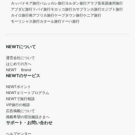
カッパドキア旅行
パムッカレ旅行
ヨルダン旅行
アラブ首長国連邦旅行
アブダビ旅行
ドバイ旅行
モロッコ旅行
カサブランカ旅行
エジプト旅行
カイロ旅行
南アフリカ旅行
ケープタウン旅行
ケニア旅行
モーリシャス旅行
カタール旅行
ドーハ旅行
NEWTについて
運営会社について
はじめての方へ
NEWT Brand
NEWTのサービス
NEWTポイント
NEWTエリートプログラム
NEWTで旅行相談
VIP旅行の相談
広告掲載について
掲載希望の宿泊施設さまへ
サポート・お問い合わせ
ヘルプセンター