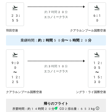
約7時間20分
23:
6:1
エコノミークラス
55
0
羽田空港
クアラルンプール国際空港
乗継時間
：
約2時間50分〜6時間20分
9:0
12:
約3時間10分
0
05
エコノミークラス
〜
〜
12:
15:
25
30
クアラルンプール国際空港
ングラ・ライ国際空港
帰りのフライト
所要時間：
約14時間20分
CO2排出量：
653kg