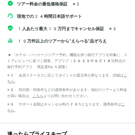
ツアー料金の最低価格保証
※2
現地での24時間日本語サポート
1人あたり最大10万円までキャンセル保証
※3
10万件以上のツアーから“えらべる”品ぞろえ
*「ホテル・パッケージツアー予約」機能を持つ旅行アプリを対象に、ス
トアレビューに基づく調査。アプリブ（2025年6月18日時点の
旅行予約アプリ 満足度No.1調査）
※1 会員ステータスに応じてポイントの還元率が異なります。詳細は
こ
ちら
。
※2 同日程・同条件などの適用条件があります。他社のツアーより料金
が高い場合は、
こちら
よりお問い合わせください。
※3 サポート金額はキャンセル料の70%となります。適用条件は
こ
ちら
。
迷ったらプライスキープ