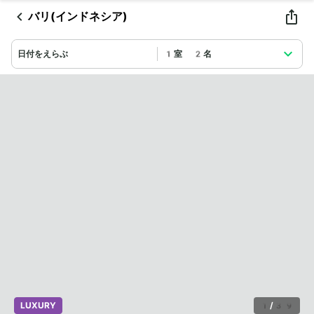
バリ(インドネシア)
日付をえらぶ
1室 2名
LUXURY
1
/
39