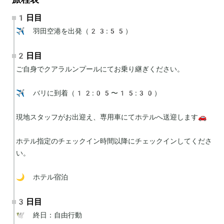
1日目
✈️ 羽田空港を出発（23:55）
2日目
ご自身でクアラルンプールにてお乗り継ぎください。

✈️ バリに到着（12:05〜15:30）

現地スタッフがお出迎え、専用車にてホテルへ送迎します🚗

ホテル指定のチェックイン時間以降にチェックインしてくださ
い。

🌙 ホテル宿泊
3日目
🕊 終日：自由行動
