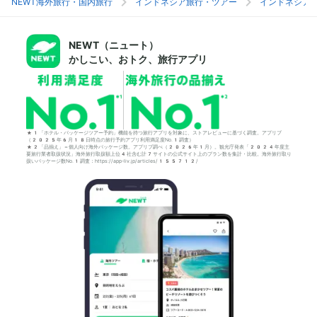
NEWT海外旅行・国内旅行
インドネシア旅行・ツアー
インドネシア
NEWT（ニュート）
かしこい、おトク、旅行アプリ
*1「ホテル・パッケージツアー予約」機能を持つ旅行アプリを対象に、ストアレビューに基づく調査。アプリブ
（2025年6月18日時点の旅行予約アプリ利用満足度No.1調査）
*2「品揃え」＝個人向け海外パッケージ数。アプリブ調べ（2026年1月）。観光庁発表「2024年度主
要旅行業者取扱状況」海外旅行取扱額上位4社含む計7サイトの公式サイト上のプラン数を集計・比較。海外旅行取り
扱いパッケージ数No.1調査：https://app-liv.jp/articles/155712/