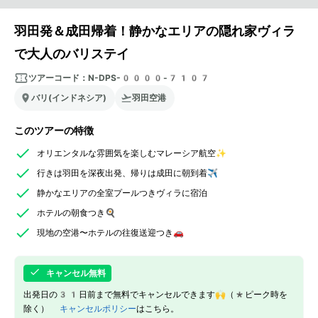
羽田発＆成田帰着！静かなエリアの隠れ家ヴィラ
で大人のバリステイ
ツアーコード：
N-DPS-0000-7107
バリ(インドネシア)
羽田空港
このツアーの特徴
オリエンタルな雰囲気を楽しむマレーシア航空✨
行きは羽田を深夜出発、帰りは成田に朝到着✈
静かなエリアの全室プールつきヴィラに宿泊
ホテルの朝食つき🍳
現地の空港〜ホテルの往復送迎つき🚗
キャンセル無料
出発日の31日前まで無料でキャンセルできます🙌（*ピーク時を
除く）
キャンセルポリシー
はこちら。