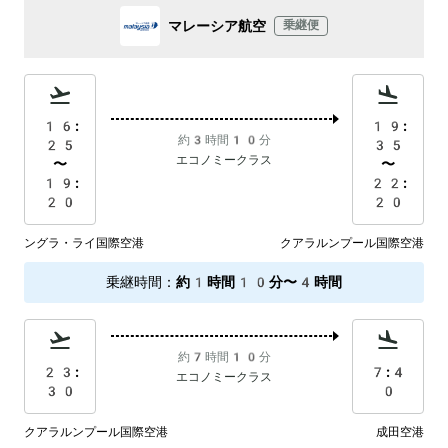
マレーシア航空
乗継便
16:
19:
約3時間10分
25
35
エコノミークラス
〜
〜
19:
22:
20
20
ングラ・ライ国際空港
クアラルンプール国際空港
乗継時間
：
約1時間10分〜4時間
約7時間10分
23:
7:4
エコノミークラス
30
0
クアラルンプール国際空港
成田空港