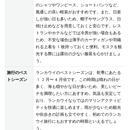
のシャツやワンピース、ショートパンツなど、
風通しの良い軽装がおすすめです。また、日差
しが強い日も多いため、帽子やサングラス、日
焼け止めなどを用意しておくと安心です。レス
トランやホテルなどでは冷房が強い場合もある
ため、不安な場合は薄手のカーディガンや羽織
れる上着を1枚持っておくと便利。モスクを観
光する際には露出の少ない服装を心がけましょ
旅行のベス
ランカウイのベストシーズンは、乾季にあたる
トシーズン
12月〜4月頃です。この時期は晴れの日が
多く、海も穏やかな日が多いため、美しいビー
チを満喫したい方にあすすめ。気温も安定して
おり、ランカウイならではのマリンアクティビ
ティを快適に楽しめます。雨が少ないため観光
や街歩きの計画も立てやすく、初めてのランカ
ウイ旅行にもおすすめの時期といえるでしょ