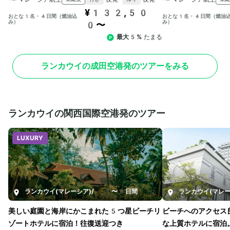
¥132,50
おとな1名・4日間（燃油込
おとな1名・4日間（燃油
み）
み）
0〜
最大5%
たまる
ランカウイの成田空港発のツアーをみる
ランカウイの関西国際空港発のツアー
LUXURY
ランカウイ(マレーシア)
/
4〜8日間
ランカウイ(マレー
美しい庭園と海岸にかこまれた5つ星ビーチリ
ビーチへのアクセス
ゾートホテルに宿泊！往復送迎つき
な上質ホテルに宿泊