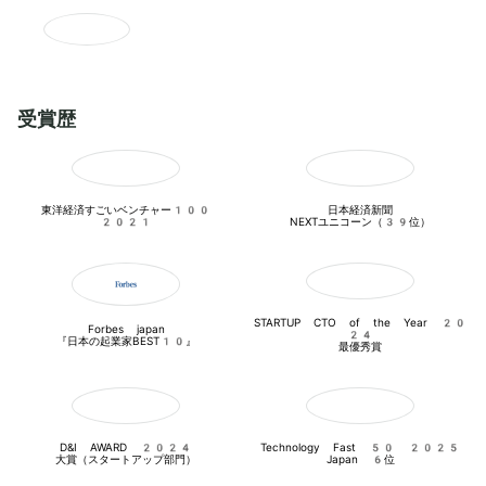
受賞歴
東洋経済すごいベンチャー100

日本経済新聞

2021
NEXTユニコーン（39位）
STARTUP CTO of the Year 20
Forbes japan

24

『日本の起業家BEST10』
最優秀賞
D&I AWARD 2024

Technology Fast 50 2025

大賞（スタートアップ部門）
Japan 6位