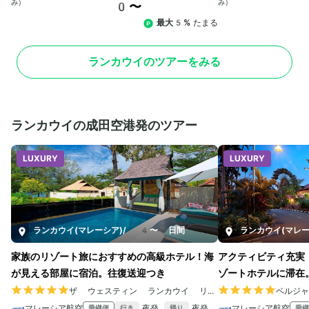
み）
み）
0〜
最大5%
たまる
ランカウイのツアーをみる
ランカウイの成田空港発のツアー
LUXURY
LUXURY
ランカウイ(マレーシア)
/
4〜8日間
ランカウイ(マレー
家族のリゾート旅におすすめの高級ホテル！海
アクティビティ充実
が見える部屋に宿泊。往復送迎つき
ゾートホテルに滞在
ザ ウェスティン ランカウイ リゾート ＆ スパ
ベルジ
マレーシア航空
夜発
夜発
マレーシア航空
乗継便
乗継
行き
帰り