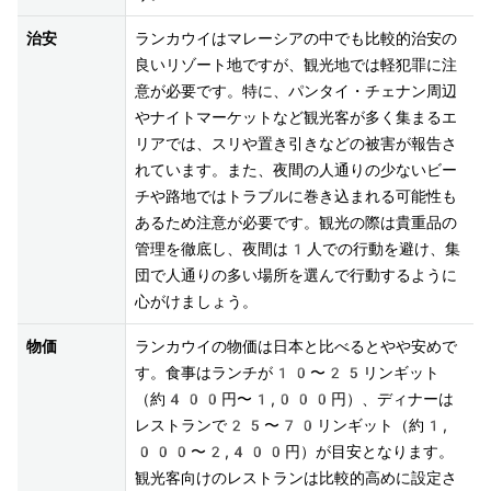
治安
ランカウイはマレーシアの中でも比較的治安の
良いリゾート地ですが、観光地では軽犯罪に注
意が必要です。特に、パンタイ・チェナン周辺
やナイトマーケットなど観光客が多く集まるエ
リアでは、スリや置き引きなどの被害が報告さ
れています。また、夜間の人通りの少ないビー
チや路地ではトラブルに巻き込まれる可能性も
あるため注意が必要です。観光の際は貴重品の
管理を徹底し、夜間は1人での行動を避け、集
団で人通りの多い場所を選んで行動するように
心がけましょう。
物価
ランカウイの物価は日本と比べるとやや安めで
す。食事はランチが10〜25リンギット
（約400円〜1,000円）、ディナーは
レストランで25〜70リンギット（約1,
000〜2,400円）が目安となります。
観光客向けのレストランは比較的高めに設定さ