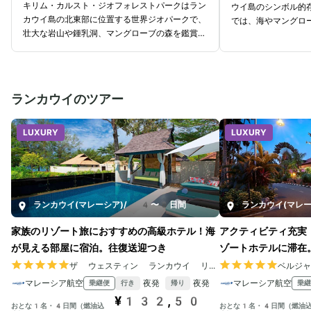
キリム・カルスト・ジオフォレストパークはラン
ウイ島のシンボル的
カウイ島の北東部に位置する世界ジオパークで、
では、海やマングロ
壮大な岩山や鍾乳洞、マングローブの森を鑑賞で
とが多く、島名の由
きます。ランカウイ島ならではの大自然に触れら
らでも見える大きさ
れることから、多くの観光客に人気のある観光ス
れてしまうほどの大
ポットです。カヤックでマングローブの森を鑑賞
ANGKAWI」のロ
できるツアーは目玉のアクティビティといえるで
ットとしても人気が
ランカウイのツアー
しょう。生態系や地形に詳しいツアーガイドと一
ワシがライトアップ
緒にジャングルクルーズを楽しめます。洞窟の中
を楽しめるのもポイ
に入ったり、ワシ、コウモリ、猿などの野生の動
お土産や軽食などを
LUXURY
LUXURY
物に会えたりと、特別な体験ができるスポットで
眺めながらグルメや
す。雄大な自然が作り出す神秘的な雰囲気を体感
できます。ランカウ
できます。見所たっぷりの公園なので、時間をか
けてゆっくりと楽しむのがおすすめです。
ランカウイ(マレーシア)
/
4〜8日間
ランカウイ(マレー
家族のリゾート旅におすすめの高級ホテル！海
アクティビティ充実
が見える部屋に宿泊。往復送迎つき
ゾートホテルに滞在
ザ ウェスティン ランカウイ リゾート ＆ スパ
ベルジ
マレーシア航空
夜発
夜発
マレーシア航空
乗継便
乗継
行き
帰り
¥132,50
おとな1名・4日間（燃油込
おとな1名・4日間（燃油