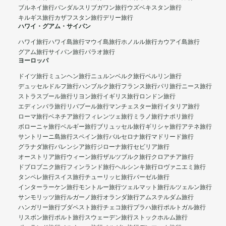
ブルネイ旅行
バンダルスリブガワン旅行
ウズベキスタン旅行
キルギス旅行
カザフスタン旅行
デリー旅行
ハワイ・グアム・サイパン
ハワイ旅行
ハワイ島旅行
マウイ島旅行
ホノルル旅行
カウアイ島旅行
グアム旅行
サイパン旅行
パラオ旅行
ヨーロッパ
ドイツ旅行
ミュンヘン旅行
ニュルンベルク旅行
ベルリン旅行
デュッセルドルフ旅行
ハンブルク旅行
フランス旅行
パリ旅行
ニース旅行
ストラスブール旅行
リヨン旅行
イギリス旅行
ロンドン旅行
エディンバラ旅行
リバプール旅行
マンチェスター旅行
イタリア旅行
ローマ旅行
ベネチア旅行
フィレンツェ旅行
ミラノ旅行
ナポリ旅行
ボローニャ旅行
ベルギー旅行
ブリュッセル旅行
ギリシャ旅行
アテネ旅行
サントリーニ島旅行
スペイン旅行
バルセロナ旅行
マドリード旅行
グラナダ旅行
バレンシア旅行
ジローナ旅行
セビリア旅行
オーストリア旅行
ウィーン旅行
ザルツブルク旅行
クロアチア旅行
ドブロブニク旅行
フィンランド旅行
ヘルシンキ旅行
ロヴァニエミ旅行
タンペレ旅行
スイス旅行
チューリッヒ旅行
バーゼル旅行
インターラーケン旅行
モントルー旅行
ツェルマット旅行
ルツェルン旅行
サンモリッツ旅行
ルガーノ旅行
オランダ旅行
アムステルダム旅行
ハンガリー旅行
ブダペスト旅行
チェコ旅行
プラハ旅行
ポルトガル旅行
リスボン旅行
ポルト旅行
スウェーデン旅行
ストックホルム旅行