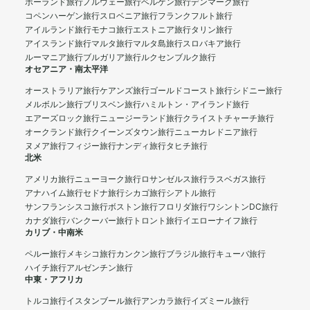
ポーランド旅行
ノルウェー旅行
ベルゲン旅行
デンマーク旅行
コペンハーゲン旅行
スロベニア旅行
フランクフルト旅行
アイルランド旅行
モナコ旅行
エストニア旅行
タリン旅行
アイスランド旅行
マルタ旅行
マルタ島旅行
スロバキア旅行
ルーマニア旅行
ブルガリア旅行
ルクセンブルク旅行
オセアニア・南太平洋
オーストラリア旅行
ケアンズ旅行
ゴールドコースト旅行
シドニー旅行
メルボルン旅行
ブリスベン旅行
ハミルトン・アイランド旅行
エアーズロック旅行
ニュージーランド旅行
クライストチャーチ旅行
オークランド旅行
クイーンズタウン旅行
ニューカレドニア旅行
ヌメア旅行
フィジー旅行
ナンディ旅行
タヒチ旅行
北米
アメリカ旅行
ニューヨーク旅行
ロサンゼルス旅行
ラスベガス旅行
アナハイム旅行
セドナ旅行
シカゴ旅行
シアトル旅行
サンフランシスコ旅行
ボストン旅行
フロリダ旅行
ワシントンDC旅行
カナダ旅行
バンクーバー旅行
トロント旅行
イエローナイフ旅行
カリブ・中南米
ペルー旅行
メキシコ旅行
カンクン旅行
ブラジル旅行
キューバ旅行
ハイチ旅行
アルゼンチン旅行
中東・アフリカ
トルコ旅行
イスタンブール旅行
アンカラ旅行
イズミール旅行