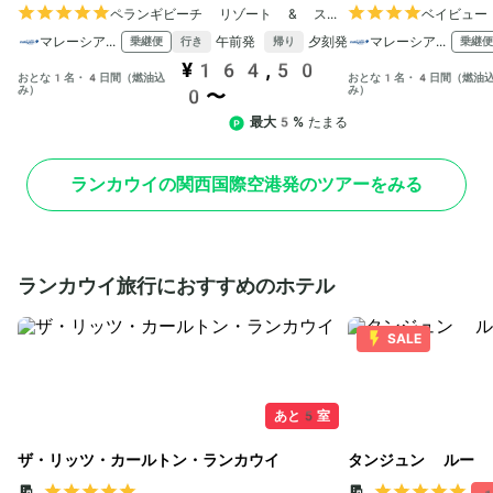
ペランギビーチ リゾート & スパ ランカウイ
ベイビュー
マレーシア航空
午前発
夕刻発
マレーシア航空
乗継便
乗継便
行き
帰り
¥164,50
おとな1名・4日間（燃油込
おとな1名・4日間（燃油
み）
み）
0〜
最大5%
たまる
ランカウイの関西国際空港発のツアーをみる
ランカウイ旅行におすすめのホテル
SALE
あと5室
ザ・リッツ・カールトン・ランカウイ
タンジュン ルー 