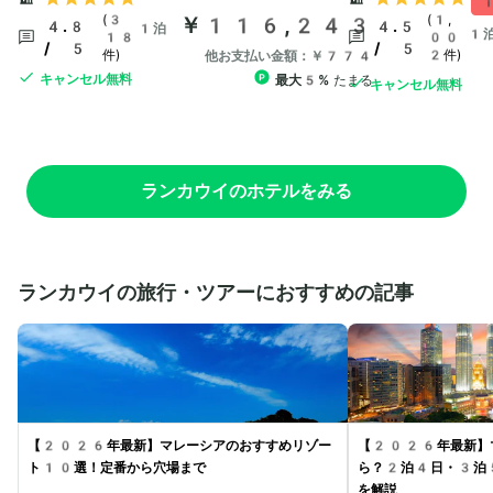
1
(3
￥116,243
(1,
4.8
4.5
1泊
1
18
00
/ 5
/ 5
件)
2件)
他お支払い金額：￥774
キャンセル無料
最大5%
たまる
キャンセル無料
ランカウイのホテルをみる
ランカウイの旅行・ツアーにおすすめの記事
【2026年最新】マレーシアのおすすめリゾー
【2026年最新】
ト10選！定番から穴場まで
ら？2泊4日・3泊
を解説