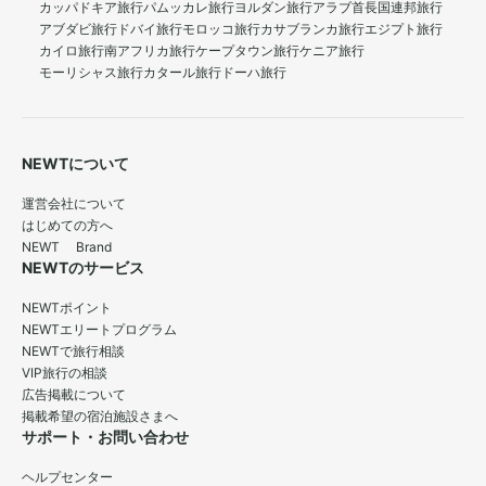
カッパドキア旅行
パムッカレ旅行
ヨルダン旅行
アラブ首長国連邦旅行
アブダビ旅行
ドバイ旅行
モロッコ旅行
カサブランカ旅行
エジプト旅行
カイロ旅行
南アフリカ旅行
ケープタウン旅行
ケニア旅行
モーリシャス旅行
カタール旅行
ドーハ旅行
NEWTについて
運営会社について
はじめての方へ
NEWT Brand
NEWTのサービス
NEWTポイント
NEWTエリートプログラム
NEWTで旅行相談
VIP旅行の相談
広告掲載について
掲載希望の宿泊施設さまへ
サポート・お問い合わせ
ヘルプセンター