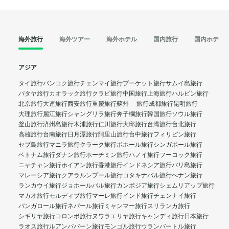
海外旅行
海外ツアー
海外ホテル
国内旅行
国内ホテル
アジア
タイ旅行
バンコク旅行
チェンマイ旅行
プーケット旅行
サムイ島旅行
パタヤ旅行
カオラック旅行
クラビ旅行
中国旅行
上海旅行
ハルビン旅行
北京旅行
大連旅行
西安旅行
重慶旅行
蘇州 旅行
成都旅行
昆明旅行
大理旅行
麗江旅行
シャングリラ旅行
奔子欄旅行
韓国旅行
ソウル旅行
釜山旅行
済州島旅行
木浦旅行
仁川旅行
大邱旅行
台湾旅行
台北旅行
高雄旅行
台南旅行
日月潭旅行
阿里山旅行
台中旅行
フィリピン旅行
セブ島旅行
マニラ旅行
クラーク旅行
ボホール旅行
シンガポール旅行
ベトナム旅行
ダナン旅行
ホーチミン旅行
ハノイ旅行
フーコック旅行
ニャチャン旅行
ホイアン旅行
香港旅行
インドネシア旅行
バリ島旅行
マレーシア旅行
クアラルンプール旅行
コタキナバル旅行
ぺナン旅行
ランカウイ旅行
ジョホールバル旅行
カンボジア旅行
シェムリアップ旅行
マカオ旅行
モルディブ旅行
マーレ旅行
インド旅行
チェンナイ旅行
バンガロール旅行
ネパール旅行
ミャンマー旅行
スリランカ旅行
シギリヤ旅行
コロンボ旅行
ヌワラエリヤ旅行
キャンディ旅行
日本旅行
ラオス旅行
ルアンパバーン旅行
モンゴル旅行
ウランバートル旅行