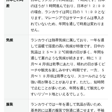
差
のほうが1時間進んでおり、日本が12:00
の場合、ランカウイは同じ日の11:00とな
ります。マレーシアではサマータイムは導入さ
れていないため、年間を通して時差は変わりま
せん。
気候
ランカウイは熱帯気候に属しており、一年を通
して温暖で湿度の高い気候が特徴です。日中の
気温は25〜32℃前後の日が多く、年間を
通して夏のような気候が続きます。特に12
月〜4月頃は乾季にあたり、晴れの日が多くビ
ーチや観光を楽しみやすい時期です。一方、5
月〜10月頃は雨季となり、スコールのような
強い雨が降ることがあります。ただし、短時間
で止むことが多いため、年間を通して観光しや
すいリゾート地といえるでしょう。
服装
ランカウイでは一年を通して気温が高いため、
基本的には夏の服装で快適に過ごせます。半袖