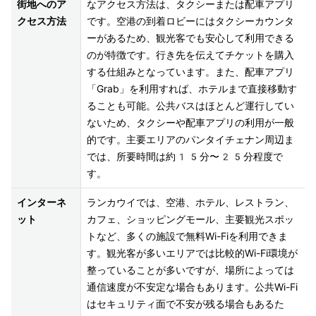
街地へのア
なアクセス方法は、タクシーまたは配車アプリ
クセス方法
です。空港の到着ロビーにはタクシーカウンタ
ーがあるため、観光客でも安心して利用できる
のが特徴です。行き先を伝えてチケットを購入
する仕組みとなっています。また、配車アプリ
「Grab」を利用すれば、ホテルまで直接移動す
ることも可能。公共バスはほとんど運行してい
ないため、タクシーや配車アプリの利用が一般
的です。主要エリアのパンタイチェナン周辺ま
では、所要時間は約15分〜25分程度で
す。
インターネ
ランカウイでは、空港、ホテル、レストラン、
ット
カフェ、ショッピングモール、主要観光スポッ
トなど、多くの施設で無料Wi-Fiを利用できま
す。観光客が多いエリアでは比較的Wi-Fi環境が
整っていることが多いですが、場所によっては
通信速度が不安定な場合もあります。公共Wi-Fi
はセキュリティ面で不安が残る場合もあるた