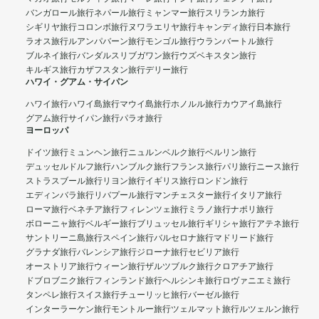
バンガロール旅行
ネパール旅行
ミャンマー旅行
スリランカ旅行
シギリヤ旅行
コロンボ旅行
ヌワラエリヤ旅行
キャンディ旅行
日本旅行
ラオス旅行
ルアンパバーン旅行
モンゴル旅行
ウランバートル旅行
ブルネイ旅行
バンダルスリブガワン旅行
ウズベキスタン旅行
キルギス旅行
カザフスタン旅行
デリー旅行
ハワイ・グアム・サイパン
ハワイ旅行
ハワイ島旅行
マウイ島旅行
ホノルル旅行
カウアイ島旅行
グアム旅行
サイパン旅行
パラオ旅行
ヨーロッパ
ドイツ旅行
ミュンヘン旅行
ニュルンベルク旅行
ベルリン旅行
デュッセルドルフ旅行
ハンブルク旅行
フランス旅行
パリ旅行
ニース旅行
ストラスブール旅行
リヨン旅行
イギリス旅行
ロンドン旅行
エディンバラ旅行
リバプール旅行
マンチェスター旅行
イタリア旅行
ローマ旅行
ベネチア旅行
フィレンツェ旅行
ミラノ旅行
ナポリ旅行
ボローニャ旅行
ベルギー旅行
ブリュッセル旅行
ギリシャ旅行
アテネ旅行
サントリーニ島旅行
スペイン旅行
バルセロナ旅行
マドリード旅行
グラナダ旅行
バレンシア旅行
ジローナ旅行
セビリア旅行
オーストリア旅行
ウィーン旅行
ザルツブルク旅行
クロアチア旅行
ドブロブニク旅行
フィンランド旅行
ヘルシンキ旅行
ロヴァニエミ旅行
タンペレ旅行
スイス旅行
チューリッヒ旅行
バーゼル旅行
インターラーケン旅行
モントルー旅行
ツェルマット旅行
ルツェルン旅行