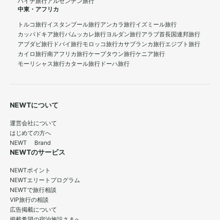
ハイチ旅行
アルゼンチン旅行
中東・アフリカ
トルコ旅行
イスタンブール旅行
アンカラ旅行
イズミール旅行
カッパドキア旅行
パムッカレ旅行
ヨルダン旅行
アラブ首長国連邦旅行
アブダビ旅行
ドバイ旅行
モロッコ旅行
カサブランカ旅行
エジプト旅行
カイロ旅行
南アフリカ旅行
ケープタウン旅行
ケニア旅行
モーリシャス旅行
カタール旅行
ドーハ旅行
NEWTについて
運営会社について
はじめての方へ
NEWT Brand
NEWTのサービス
NEWTポイント
NEWTエリートプログラム
NEWTで旅行相談
VIP旅行の相談
広告掲載について
掲載希望の宿泊施設さまへ