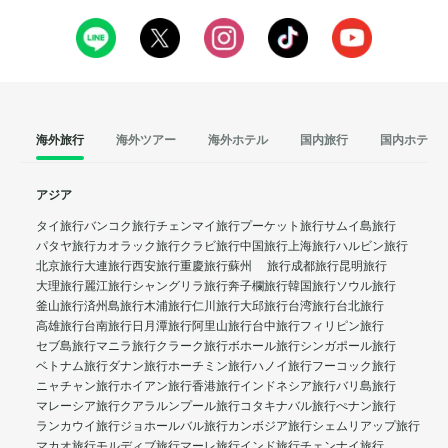
海外旅行
海外ツアー
海外ホテル
国内旅行
国内ホテル
アジア
タイ旅行
バンコク旅行
チェンマイ旅行
プーケット旅行
サムイ島旅行
パタヤ旅行
カオラック旅行
クラビ旅行
中国旅行
上海旅行
ハルビン旅行
北京旅行
大連旅行
西安旅行
重慶旅行
蘇州 旅行
成都旅行
昆明旅行
大理旅行
麗江旅行
シャングリラ旅行
奔子欄旅行
韓国旅行
ソウル旅行
釜山旅行
済州島旅行
木浦旅行
仁川旅行
大邱旅行
台湾旅行
台北旅行
高雄旅行
台南旅行
日月潭旅行
阿里山旅行
台中旅行
フィリピン旅行
セブ島旅行
マニラ旅行
クラーク旅行
ボホール旅行
シンガポール旅行
ベトナム旅行
ダナン旅行
ホーチミン旅行
ハノイ旅行
フーコック旅行
ニャチャン旅行
ホイアン旅行
香港旅行
インドネシア旅行
バリ島旅行
マレーシア旅行
クアラルンプール旅行
コタキナバル旅行
ぺナン旅行
ランカウイ旅行
ジョホールバル旅行
カンボジア旅行
シェムリアップ旅行
マカオ旅行
モルディブ旅行
マーレ旅行
インド旅行
チェンナイ旅行