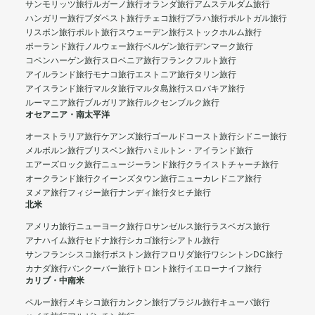
サンモリッツ旅行
ルガーノ旅行
オランダ旅行
アムステルダム旅行
ハンガリー旅行
ブダペスト旅行
チェコ旅行
プラハ旅行
ポルトガル旅行
リスボン旅行
ポルト旅行
スウェーデン旅行
ストックホルム旅行
ポーランド旅行
ノルウェー旅行
ベルゲン旅行
デンマーク旅行
コペンハーゲン旅行
スロベニア旅行
フランクフルト旅行
アイルランド旅行
モナコ旅行
エストニア旅行
タリン旅行
アイスランド旅行
マルタ旅行
マルタ島旅行
スロバキア旅行
ルーマニア旅行
ブルガリア旅行
ルクセンブルク旅行
オセアニア・南太平洋
オーストラリア旅行
ケアンズ旅行
ゴールドコースト旅行
シドニー旅行
メルボルン旅行
ブリスベン旅行
ハミルトン・アイランド旅行
エアーズロック旅行
ニュージーランド旅行
クライストチャーチ旅行
オークランド旅行
クイーンズタウン旅行
ニューカレドニア旅行
ヌメア旅行
フィジー旅行
ナンディ旅行
タヒチ旅行
北米
アメリカ旅行
ニューヨーク旅行
ロサンゼルス旅行
ラスベガス旅行
アナハイム旅行
セドナ旅行
シカゴ旅行
シアトル旅行
サンフランシスコ旅行
ボストン旅行
フロリダ旅行
ワシントンDC旅行
カナダ旅行
バンクーバー旅行
トロント旅行
イエローナイフ旅行
カリブ・中南米
ペルー旅行
メキシコ旅行
カンクン旅行
ブラジル旅行
キューバ旅行