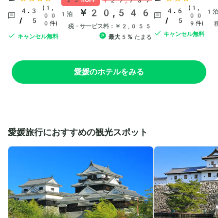
￥27,737
25%OFF
(1,
(1,
4.3
￥20,546
4.6
1
1泊
00
00
/ 5
/ 5
0件)
9件)
税・サービス料：￥2,055
キャンセル無料
キャンセル無料
最大5%
たまる
愛媛のホテルをみる
愛媛旅行におすすめの観光スポット