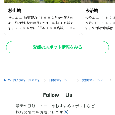
松山城
今治城
松山城は、加藤嘉明が1602年から築き始
今治城は、1602
め、約四半世紀の歳月をかけて完成した名城で
が始まり、1608
す。2006年に「日本100名城」、2
す。今治城の特徴は
007年に道後温泉とともに「美しい日本の歴
に港を設けたことで
史的風土100選」に選ばれています。松山城
日本屈指の海城とし
の魅力は、ミシュラン・グリーンガイド・ジャポ
35年からは松平氏
愛媛のスポット情報をみる
ンの1つ星に選定されている、天守最上階から
治維新後にほとんど
の絶景です。瀬戸内海や松山平野を一望でき、松
の石垣のみが残され
山市屈指の景色を楽しめます。また、城内には
県指定史跡となり、
21もの重要文化財が現存しており、見どころ
多聞櫓、武具櫓など
が豊富。全国的にも珍しい「登り石垣」にも注目
います。雄大な姿を
です。現存する十二天守の中で、この「登り石
でほしい観光スポッ
垣」が残っているのは松山城と彦根城のみとなっ
NEWT海外旅行・国内旅行
日本旅行・ツアー
愛媛旅行・ツアー
ています。
Follow Us
最新の渡航ニュースやおすすめスポットなど、
旅行の情報をお届けします✈️