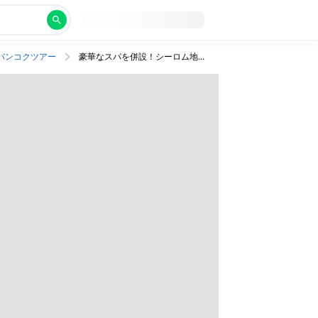
バンコクツアー
豪華なスパを併設！シーロム地区の高級タワーホテルに宿泊。行きは機内泊、帰りは午後発