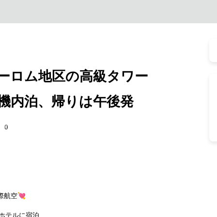
ーロム地区の高級タワー
機内泊、帰りは午後発
50
航空💘
ホテルに宿泊