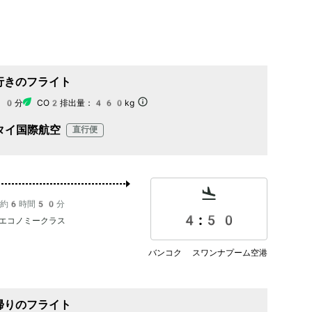
行きのフライト
10分
CO2排出量：
460kg
タイ国際航空
直行便
約6時間50分
4:50
エコノミークラス
バンコク スワンナプーム空港
帰りのフライト