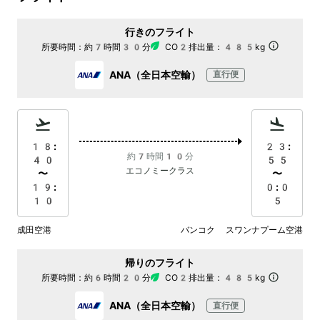
行きのフライト
所要時間：
約7時間30分
CO2排出量：
485kg
ANA（全日本空輸）
直行便
18:
23:
約7時間10分
40
55
エコノミークラス
〜
〜
19:
0:0
10
5
成田空港
バンコク スワンナプーム空港
帰りのフライト
所要時間：
約6時間20分
CO2排出量：
485kg
ANA（全日本空輸）
直行便