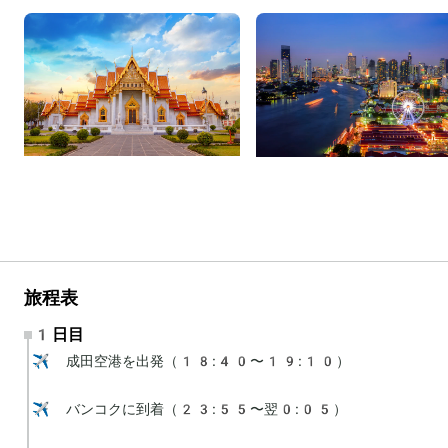
旅程表
1日目
✈️ 成田空港を出発（18:40〜19:10）

✈️ バンコクに到着（23:55〜翌0:05）
