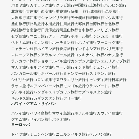
パタヤ旅行
カオラック旅行
クラビ旅行
中国旅行
上海旅行
ハルビン旅行
北京旅行
大連旅行
西安旅行
重慶旅行
蘇州 旅行
成都旅行
昆明旅行
大理旅行
麗江旅行
シャングリラ旅行
奔子欄旅行
韓国旅行
ソウル旅行
釜山旅行
済州島旅行
木浦旅行
仁川旅行
大邱旅行
台湾旅行
台北旅行
高雄旅行
台南旅行
日月潭旅行
阿里山旅行
台中旅行
フィリピン旅行
セブ島旅行
マニラ旅行
クラーク旅行
ボホール旅行
シンガポール旅行
ベトナム旅行
ダナン旅行
ホーチミン旅行
ハノイ旅行
フーコック旅行
ニャチャン旅行
ホイアン旅行
香港旅行
インドネシア旅行
バリ島旅行
マレーシア旅行
クアラルンプール旅行
コタキナバル旅行
ぺナン旅行
ランカウイ旅行
ジョホールバル旅行
カンボジア旅行
シェムリアップ旅行
マカオ旅行
モルディブ旅行
マーレ旅行
インド旅行
チェンナイ旅行
バンガロール旅行
ネパール旅行
ミャンマー旅行
スリランカ旅行
シギリヤ旅行
コロンボ旅行
ヌワラエリヤ旅行
キャンディ旅行
日本旅行
ラオス旅行
ルアンパバーン旅行
モンゴル旅行
ウランバートル旅行
ブルネイ旅行
バンダルスリブガワン旅行
ウズベキスタン旅行
キルギス旅行
カザフスタン旅行
デリー旅行
ハワイ・グアム・サイパン
ハワイ旅行
ハワイ島旅行
マウイ島旅行
ホノルル旅行
カウアイ島旅行
グアム旅行
サイパン旅行
パラオ旅行
ヨーロッパ
ドイツ旅行
ミュンヘン旅行
ニュルンベルク旅行
ベルリン旅行