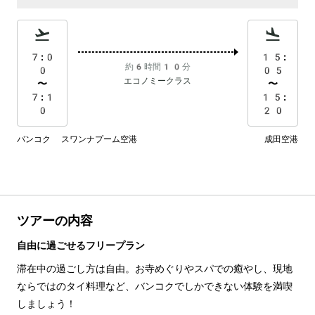
7:0
15:
約6時間10分
0
05
エコノミークラス
〜
〜
7:1
15:
0
20
バンコク スワンナプーム空港
成田空港
ツアーの内容
自由に過ごせるフリープラン
滞在中の過ごし方は自由。お寺めぐりやスパでの癒やし、現地
ならではのタイ料理など、バンコクでしかできない体験を満喫
しましょう！