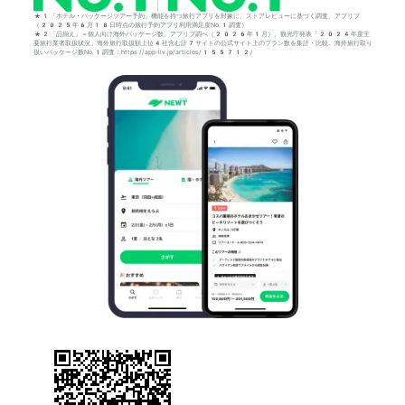
*1「ホテル・パッケージツアー予約」機能を持つ旅行アプリを対象に、ストアレビューに基づく調査。アプリブ
（2025年6月18日時点の旅行予約アプリ利用満足度No.1調査）
*2「品揃え」＝個人向け海外パッケージ数。アプリブ調べ（2026年1月）。観光庁発表「2024年度主
要旅行業者取扱状況」海外旅行取扱額上位4社含む計7サイトの公式サイト上のプラン数を集計・比較。海外旅行取り
扱いパッケージ数No.1調査：https://app-liv.jp/articles/155712/