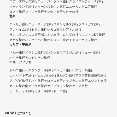
エアーズロック旅行
ニュージーランド旅行
クライストチャーチ旅行
オークランド旅行
クイーンズタウン旅行
ニューカレドニア旅行
ヌメア旅行
フィジー旅行
ナンディ旅行
タヒチ旅行
北米
アメリカ旅行
ニューヨーク旅行
ロサンゼルス旅行
ラスベガス旅行
アナハイム旅行
セドナ旅行
シカゴ旅行
シアトル旅行
サンフランシスコ旅行
ボストン旅行
フロリダ旅行
ワシントンDC旅行
カナダ旅行
バンクーバー旅行
トロント旅行
イエローナイフ旅行
カリブ・中南米
ペルー旅行
メキシコ旅行
カンクン旅行
ブラジル旅行
キューバ旅行
ハイチ旅行
アルゼンチン旅行
中東・アフリカ
トルコ旅行
イスタンブール旅行
アンカラ旅行
イズミール旅行
カッパドキア旅行
パムッカレ旅行
ヨルダン旅行
アラブ首長国連邦旅行
アブダビ旅行
ドバイ旅行
モロッコ旅行
カサブランカ旅行
エジプト旅行
カイロ旅行
南アフリカ旅行
ケープタウン旅行
ケニア旅行
モーリシャス旅行
カタール旅行
ドーハ旅行
NEWTについて