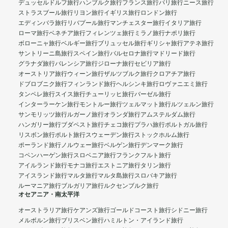
デュッセルドルフ旅行
ハンブルク旅行
フランス旅行
パリ旅行
ニース旅行
ストラスブール旅行
リヨン旅行
イギリス旅行
ロンドン旅行
エディンバラ旅行
リバプール旅行
マンチェスター旅行
イタリア旅行
ローマ旅行
ベネチア旅行
フィレンツェ旅行
ミラノ旅行
ナポリ旅行
ボローニャ旅行
ベルギー旅行
ブリュッセル旅行
ギリシャ旅行
アテネ旅行
サントリーニ島旅行
スペイン旅行
バルセロナ旅行
マドリード旅行
グラナダ旅行
バレンシア旅行
ジローナ旅行
セビリア旅行
オーストリア旅行
ウィーン旅行
ザルツブルク旅行
クロアチア旅行
ドブロブニク旅行
フィンランド旅行
ヘルシンキ旅行
ロヴァニエミ旅行
タンペレ旅行
スイス旅行
チューリッヒ旅行
バーゼル旅行
インターラーケン旅行
モントルー旅行
ツェルマット旅行
ルツェルン旅行
サンモリッツ旅行
ルガーノ旅行
オランダ旅行
アムステルダム旅行
ハンガリー旅行
ブダペスト旅行
チェコ旅行
プラハ旅行
ポルトガル旅行
リスボン旅行
ポルト旅行
スウェーデン旅行
ストックホルム旅行
ポーランド旅行
ノルウェー旅行
ベルゲン旅行
デンマーク旅行
コペンハーゲン旅行
スロベニア旅行
フランクフルト旅行
アイルランド旅行
モナコ旅行
エストニア旅行
タリン旅行
アイスランド旅行
マルタ旅行
マルタ島旅行
スロバキア旅行
ルーマニア旅行
ブルガリア旅行
ルクセンブルク旅行
オセアニア・南太平洋
オーストラリア旅行
ケアンズ旅行
ゴールドコースト旅行
シドニー旅行
メルボルン旅行
ブリスベン旅行
ハミルトン・アイランド旅行