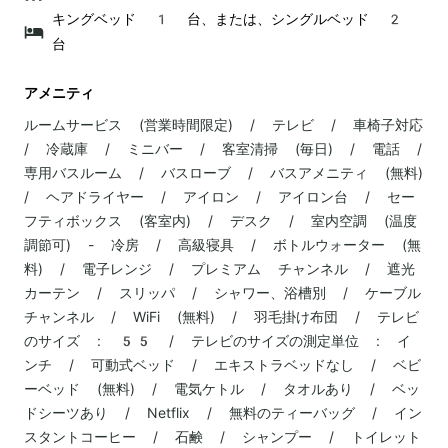
キングベッド 1 台、または、シングルベッド 2
台
アメニティ
ルームサービス (営業時間限定) / テレビ / 車椅子対応
/ 冷蔵庫 / ミニバー / 客室清掃 (毎日) / 電話 /
専用バスルーム / バスローブ / バスアメニティ (無料)
/ ヘアドライヤー / アイロン / アイロン台 / セー
フティボックス (客室内) / デスク / 室内空調 (温度
調節可) - 冷房 / 高級寝具 / ボトルウォーター (無
料) / 電子レンジ / プレミアム チャンネル / 遮光
カーテン / スリッパ / シャワー、浴槽別 / ケーブル
チャンネル / WiFi (無料) / 羽毛掛け布団 / テレビ
のサイズ : 55 / テレビのサイズの測定単位 : イ
ンチ / 可動式ベッド / エキストラベッドなし / ベビ
ーベッド (無料) / 電気ケトル / タオルあり / ベッ
ドシーツあり / Netflix / 無料のティーバッグ / イン
スタントコーヒー / 石鹸 / シャンプー / トイレット