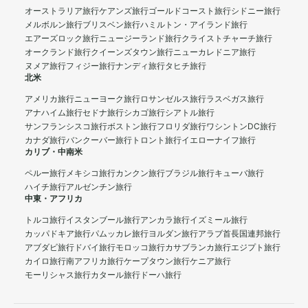
オーストラリア旅行
ケアンズ旅行
ゴールドコースト旅行
シドニー旅行
メルボルン旅行
ブリスベン旅行
ハミルトン・アイランド旅行
エアーズロック旅行
ニュージーランド旅行
クライストチャーチ旅行
オークランド旅行
クイーンズタウン旅行
ニューカレドニア旅行
ヌメア旅行
フィジー旅行
ナンディ旅行
タヒチ旅行
北米
アメリカ旅行
ニューヨーク旅行
ロサンゼルス旅行
ラスベガス旅行
アナハイム旅行
セドナ旅行
シカゴ旅行
シアトル旅行
サンフランシスコ旅行
ボストン旅行
フロリダ旅行
ワシントンDC旅行
カナダ旅行
バンクーバー旅行
トロント旅行
イエローナイフ旅行
カリブ・中南米
ペルー旅行
メキシコ旅行
カンクン旅行
ブラジル旅行
キューバ旅行
ハイチ旅行
アルゼンチン旅行
中東・アフリカ
トルコ旅行
イスタンブール旅行
アンカラ旅行
イズミール旅行
カッパドキア旅行
パムッカレ旅行
ヨルダン旅行
アラブ首長国連邦旅行
アブダビ旅行
ドバイ旅行
モロッコ旅行
カサブランカ旅行
エジプト旅行
カイロ旅行
南アフリカ旅行
ケープタウン旅行
ケニア旅行
モーリシャス旅行
カタール旅行
ドーハ旅行