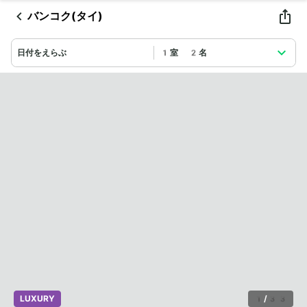
バンコク(タイ)
日付をえらぶ
1室 2名
LUXURY
1
/
33