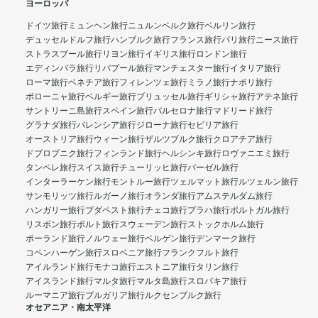
ヨーロッパ
ドイツ旅行
ミュンヘン旅行
ニュルンベルク旅行
ベルリン旅行
デュッセルドルフ旅行
ハンブルク旅行
フランス旅行
パリ旅行
ニース旅行
ストラスブール旅行
リヨン旅行
イギリス旅行
ロンドン旅行
エディンバラ旅行
リバプール旅行
マンチェスター旅行
イタリア旅行
ローマ旅行
ベネチア旅行
フィレンツェ旅行
ミラノ旅行
ナポリ旅行
ボローニャ旅行
ベルギー旅行
ブリュッセル旅行
ギリシャ旅行
アテネ旅行
サントリーニ島旅行
スペイン旅行
バルセロナ旅行
マドリード旅行
グラナダ旅行
バレンシア旅行
ジローナ旅行
セビリア旅行
オーストリア旅行
ウィーン旅行
ザルツブルク旅行
クロアチア旅行
ドブロブニク旅行
フィンランド旅行
ヘルシンキ旅行
ロヴァニエミ旅行
タンペレ旅行
スイス旅行
チューリッヒ旅行
バーゼル旅行
インターラーケン旅行
モントルー旅行
ツェルマット旅行
ルツェルン旅行
サンモリッツ旅行
ルガーノ旅行
オランダ旅行
アムステルダム旅行
ハンガリー旅行
ブダペスト旅行
チェコ旅行
プラハ旅行
ポルトガル旅行
リスボン旅行
ポルト旅行
スウェーデン旅行
ストックホルム旅行
ポーランド旅行
ノルウェー旅行
ベルゲン旅行
デンマーク旅行
コペンハーゲン旅行
スロベニア旅行
フランクフルト旅行
アイルランド旅行
モナコ旅行
エストニア旅行
タリン旅行
アイスランド旅行
マルタ旅行
マルタ島旅行
スロバキア旅行
ルーマニア旅行
ブルガリア旅行
ルクセンブルク旅行
オセアニア・南太平洋