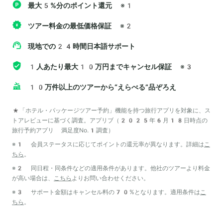
最大5%分のポイント還元
※1
ツアー料金の最低価格保証
※2
現地での24時間日本語サポート
1人あたり最大10万円までキャンセル保証
※3
10万件以上のツアーから“えらべる”品ぞろえ
*「ホテル・パッケージツアー予約」機能を持つ旅行アプリを対象に、ス
トアレビューに基づく調査。アプリブ（2025年6月18日時点の
旅行予約アプリ 満足度No.1調査）
※1 会員ステータスに応じてポイントの還元率が異なります。詳細は
こ
ちら
。
※2 同日程・同条件などの適用条件があります。他社のツアーより料金
が高い場合は、
こちら
よりお問い合わせください。
※3 サポート金額はキャンセル料の70%となります。適用条件は
こ
ちら
。