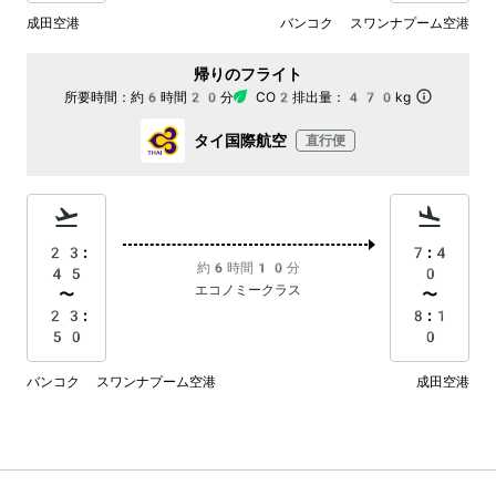
成田空港
バンコク スワンナプーム空港
帰りのフライト
所要時間：
約6時間20分
CO2排出量：
470kg
タイ国際航空
直行便
23:
7:4
約6時間10分
45
0
エコノミークラス
〜
〜
23:
8:1
50
0
バンコク スワンナプーム空港
成田空港