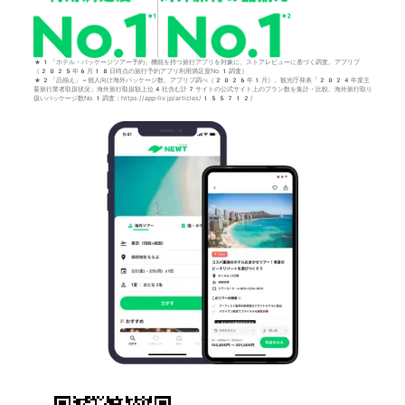
*1「ホテル・パッケージツアー予約」機能を持つ旅行アプリを対象に、ストアレビューに基づく調査。アプリブ
（2025年6月18日時点の旅行予約アプリ利用満足度No.1調査）
*2「品揃え」＝個人向け海外パッケージ数。アプリブ調べ（2026年1月）。観光庁発表「2024年度主
要旅行業者取扱状況」海外旅行取扱額上位4社含む計7サイトの公式サイト上のプラン数を集計・比較。海外旅行取り
扱いパッケージ数No.1調査：https://app-liv.jp/articles/155712/