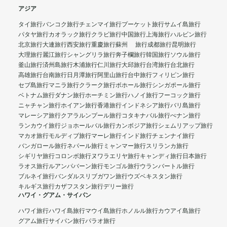
アジア
タイ旅行
バンコク旅行
チェンマイ旅行
プーケット旅行
サムイ島旅行
パタヤ旅行
カオラック旅行
クラビ旅行
中国旅行
上海旅行
ハルビン旅行
北京旅行
大連旅行
西安旅行
重慶旅行
蘇州 旅行
成都旅行
昆明旅行
大理旅行
麗江旅行
シャングリラ旅行
奔子欄旅行
韓国旅行
ソウル旅行
釜山旅行
済州島旅行
木浦旅行
仁川旅行
大邱旅行
台湾旅行
台北旅行
高雄旅行
台南旅行
日月潭旅行
阿里山旅行
台中旅行
フィリピン旅行
セブ島旅行
マニラ旅行
クラーク旅行
ボホール旅行
シンガポール旅行
ベトナム旅行
ダナン旅行
ホーチミン旅行
ハノイ旅行
フーコック旅行
ニャチャン旅行
ホイアン旅行
香港旅行
インドネシア旅行
バリ島旅行
マレーシア旅行
クアラルンプール旅行
コタキナバル旅行
ぺナン旅行
ランカウイ旅行
ジョホールバル旅行
カンボジア旅行
シェムリアップ旅行
マカオ旅行
モルディブ旅行
マーレ旅行
インド旅行
チェンナイ旅行
バンガロール旅行
ネパール旅行
ミャンマー旅行
スリランカ旅行
シギリヤ旅行
コロンボ旅行
ヌワラエリヤ旅行
キャンディ旅行
日本旅行
ラオス旅行
ルアンパバーン旅行
モンゴル旅行
ウランバートル旅行
ブルネイ旅行
バンダルスリブガワン旅行
ウズベキスタン旅行
キルギス旅行
カザフスタン旅行
デリー旅行
ハワイ・グアム・サイパン
ハワイ旅行
ハワイ島旅行
マウイ島旅行
ホノルル旅行
カウアイ島旅行
グアム旅行
サイパン旅行
パラオ旅行