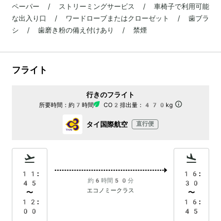
ペーパー / ストリーミングサービス / 車椅子で利用可能
な出入り口 / ワードローブまたはクローゼット / 歯ブラ
シ / 歯磨き粉の備え付けあり / 禁煙
フライト
行きのフライト
所要時間：
約7時間
CO2排出量：
470kg
タイ国際航空
直行便
11:
16:
約6時間50分
45
30
エコノミークラス
〜
〜
12:
16:
00
45