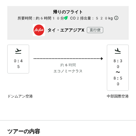
帰りのフライト
所要時間：
約6時間10分
CO2排出量：
520kg
タイ・エアアジアX
直行便
0:4
8:3
約6時間
5
0
エコノミークラス
〜
8:5
0
ドンムアン空港
中部国際空港
ツアーの内容