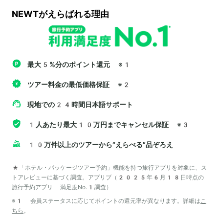
NEWTがえらばれる理由
最大5%分のポイント還元
※1
ツアー料金の最低価格保証
※2
現地での24時間日本語サポート
1人あたり最大10万円までキャンセル保証
※3
10万件以上のツアーから“えらべる”品ぞろえ
*「ホテル・パッケージツアー予約」機能を持つ旅行アプリを対象に、ス
トアレビューに基づく調査。アプリブ（2025年6月18日時点の
旅行予約アプリ 満足度No.1調査）
※1 会員ステータスに応じてポイントの還元率が異なります。詳細は
こ
ちら
。