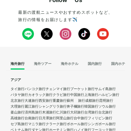
Follow Us
最新の渡航ニュースやおすすめスポットなど、
旅行の情報をお届けします✈️
海外旅行
海外ツアー
海外ホテル
国内旅行
国内ホテル
アジア
タイ旅行
バンコク旅行
チェンマイ旅行
プーケット旅行
サムイ島旅行
パタヤ旅行
カオラック旅行
クラビ旅行
中国旅行
上海旅行
ハルビン旅行
北京旅行
大連旅行
西安旅行
重慶旅行
蘇州 旅行
成都旅行
昆明旅行
大理旅行
麗江旅行
シャングリラ旅行
奔子欄旅行
韓国旅行
ソウル旅行
釜山旅行
済州島旅行
木浦旅行
仁川旅行
大邱旅行
台湾旅行
台北旅行
高雄旅行
台南旅行
日月潭旅行
阿里山旅行
台中旅行
フィリピン旅行
セブ島旅行
マニラ旅行
クラーク旅行
ボホール旅行
シンガポール旅行
ベトナム旅行
ダナン旅行
ホーチミン旅行
ハノイ旅行
フーコック旅行