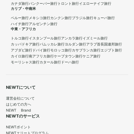
カナダ旅行
バンクーバー旅行
トロント旅行
イエローナイフ旅行
カリブ・中南米
ペルー旅行
メキシコ旅行
カンクン旅行
ブラジル旅行
キューバ旅行
ハイチ旅行
アルゼンチン旅行
中東・アフリカ
トルコ旅行
イスタンブール旅行
アンカラ旅行
イズミール旅行
カッパドキア旅行
パムッカレ旅行
ヨルダン旅行
アラブ首長国連邦旅行
アブダビ旅行
ドバイ旅行
モロッコ旅行
カサブランカ旅行
エジプト旅行
カイロ旅行
南アフリカ旅行
ケープタウン旅行
ケニア旅行
モーリシャス旅行
カタール旅行
ドーハ旅行
NEWTについて
運営会社について
はじめての方へ
NEWT Brand
NEWTのサービス
NEWTポイント
NEWTエリートプログラム