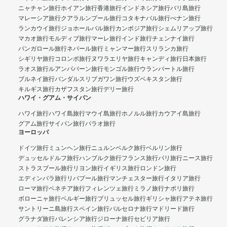
ニャチャン旅行
ホイアン旅行
香港旅行
インドネシア旅行
バリ島旅行
マレーシア旅行
クアラルンプール旅行
コタキナバル旅行
ぺナン旅行
ランカウイ旅行
ジョホールバル旅行
カンボジア旅行
シェムリアップ旅行
マカオ旅行
モルディブ旅行
マーレ旅行
インド旅行
チェンナイ旅行
バンガロール旅行
ネパール旅行
ミャンマー旅行
スリランカ旅行
シギリヤ旅行
コロンボ旅行
ヌワラエリヤ旅行
キャンディ旅行
日本旅行
ラオス旅行
ルアンパバーン旅行
モンゴル旅行
ウランバートル旅行
ブルネイ旅行
バンダルスリブガワン旅行
ウズベキスタン旅行
キルギス旅行
カザフスタン旅行
デリー旅行
ハワイ・グアム・サイパン
ハワイ旅行
ハワイ島旅行
マウイ島旅行
ホノルル旅行
カウアイ島旅行
グアム旅行
サイパン旅行
パラオ旅行
ヨーロッパ
ドイツ旅行
ミュンヘン旅行
ニュルンベルク旅行
ベルリン旅行
デュッセルドルフ旅行
ハンブルク旅行
フランス旅行
パリ旅行
ニース旅行
ストラスブール旅行
リヨン旅行
イギリス旅行
ロンドン旅行
エディンバラ旅行
リバプール旅行
マンチェスター旅行
イタリア旅行
ローマ旅行
ベネチア旅行
フィレンツェ旅行
ミラノ旅行
ナポリ旅行
ボローニャ旅行
ベルギー旅行
ブリュッセル旅行
ギリシャ旅行
アテネ旅行
サントリーニ島旅行
スペイン旅行
バルセロナ旅行
マドリード旅行
グラナダ旅行
バレンシア旅行
ジローナ旅行
セビリア旅行