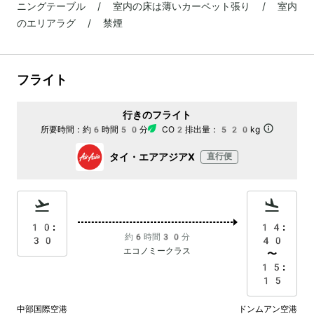
ニングテーブル / 室内の床は薄いカーペット張り / 室内
のエリアラグ / 禁煙
フライト
行きのフライト
所要時間：
約6時間50分
CO2排出量：
520kg
タイ・エアアジアX
直行便
10:
14:
約6時間30分
30
40
エコノミークラス
〜
15:
15
中部国際空港
ドンムアン空港