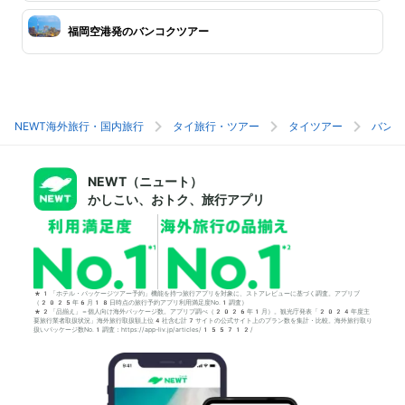
福岡空港発のバンコクツアー
NEWT海外旅行・国内旅行
タイ旅行・ツアー
タイツアー
バンコ
NEWT（ニュート）
かしこい、おトク、旅行アプリ
*1「ホテル・パッケージツアー予約」機能を持つ旅行アプリを対象に、ストアレビューに基づく調査。アプリブ
（2025年6月18日時点の旅行予約アプリ利用満足度No.1調査）
*2「品揃え」＝個人向け海外パッケージ数。アプリブ調べ（2026年1月）。観光庁発表「2024年度主
要旅行業者取扱状況」海外旅行取扱額上位4社含む計7サイトの公式サイト上のプラン数を集計・比較。海外旅行取り
扱いパッケージ数No.1調査：https://app-liv.jp/articles/155712/