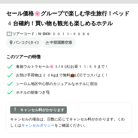
セール価格🌸グループで楽しむ学生旅行！ベッド
4台確約！買い物も観光も楽しめるホテル
ツアーコード：
N-BKK-0011-9686
バンコク(タイ)
中部国際空港
このツアーの特徴
春旅ウルトラセール🌸3/4(火)お昼11:59まで！
お預け手荷物は20kgまで無料💼LCCでコスパよく！
シーロム地区中心部のカジュアルなホテルに宿泊
ホテルの朝食つき🍳
キャンセル料がかかります
キャンセルの場合は、日数に応じてキャンセル料がかかります。くわ
しくは
キャンセルポリシー
をご確認ください。