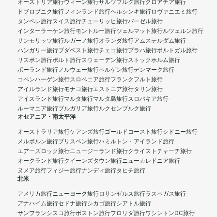
オーストリア旅行
ウィーン旅行
ザルツブルク旅行
クロアチア旅行
ドブロブニク旅行
フィンランド旅行
ヘルシンキ旅行
ロヴァニエミ旅行
タンペレ旅行
スイス旅行
チューリッヒ旅行
バーゼル旅行
インターラーケン旅行
モントルー旅行
ツェルマット旅行
ルツェルン旅行
サンモリッツ旅行
ルガーノ旅行
オランダ旅行
アムステルダム旅行
ハンガリー旅行
ブダペスト旅行
チェコ旅行
プラハ旅行
ポルトガル旅行
リスボン旅行
ポルト旅行
スウェーデン旅行
ストックホルム旅行
ポーランド旅行
ノルウェー旅行
ベルゲン旅行
デンマーク旅行
コペンハーゲン旅行
スロベニア旅行
フランクフルト旅行
アイルランド旅行
モナコ旅行
エストニア旅行
タリン旅行
アイスランド旅行
マルタ旅行
マルタ島旅行
スロバキア旅行
ルーマニア旅行
ブルガリア旅行
ルクセンブルク旅行
オセアニア・南太平洋
オーストラリア旅行
ケアンズ旅行
ゴールドコースト旅行
シドニー旅行
メルボルン旅行
ブリスベン旅行
ハミルトン・アイランド旅行
エアーズロック旅行
ニュージーランド旅行
クライストチャーチ旅行
オークランド旅行
クイーンズタウン旅行
ニューカレドニア旅行
ヌメア旅行
フィジー旅行
ナンディ旅行
タヒチ旅行
北米
アメリカ旅行
ニューヨーク旅行
ロサンゼルス旅行
ラスベガス旅行
アナハイム旅行
セドナ旅行
シカゴ旅行
シアトル旅行
サンフランシスコ旅行
ボストン旅行
フロリダ旅行
ワシントンDC旅行