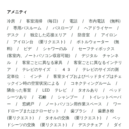
アメニティ
冷房 / 客室清掃 (毎日) / 電話 / 市内電話 (無料)
/ 専用バスルーム / バスローブ / ヘアドライヤー /
デスク / 独立した応接エリア / 防音室 / アイロン
/ アイロン台 (要リクエスト) / ボトルウォーター (無
料) / ビデ / シャワーのみ / セーフティボックス
(客室内、ノートパソコン収容可能) / デジタル チャンネ
ル / 客室ごとに異なる家具 / 客室ごとに異なるインテリ
ア / テレビのサイズ : 43 / テレビのサイズの測
定単位 : インチ / 客室タイプおよびベッドタイプはチェ
ックイン時の空室状況による / コネクティングルーム /
隣合った客室 / LED テレビ / タオルあり / ベッド
シーツあり / 石鹸 / シャンプー / トイレットペーパ
ー / 窓網戸 / ノートパソコン用作業スペース / ワー
ドローブまたはクローゼット / 歯ブラシ / 歯磨き粉
(要リクエスト) / タオルの交換 (要リクエスト) / ベッ
ドシーツの交換 (要リクエスト) / デスクチェア / ダイ