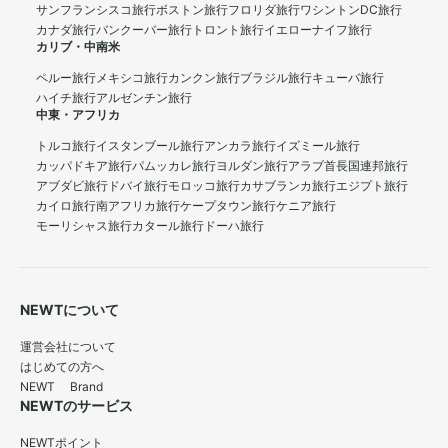
サンフランシスコ旅行
ボストン旅行
フロリダ旅行
ワシントンDC旅行
カナダ旅行
バンクーバー旅行
トロント旅行
イエローナイフ旅行
カリブ・中南米
ペルー旅行
メキシコ旅行
カンクン旅行
ブラジル旅行
キューバ旅行
ハイチ旅行
アルゼンチン旅行
中東・アフリカ
トルコ旅行
イスタンブール旅行
アンカラ旅行
イズミール旅行
カッパドキア旅行
パムッカレ旅行
ヨルダン旅行
アラブ首長国連邦旅行
アブダビ旅行
ドバイ旅行
モロッコ旅行
カサブランカ旅行
エジプト旅行
カイロ旅行
南アフリカ旅行
ケープタウン旅行
ケニア旅行
モーリシャス旅行
カタール旅行
ドーハ旅行
NEWTについて
運営会社について
はじめての方へ
NEWT Brand
NEWTのサービス
NEWTポイント