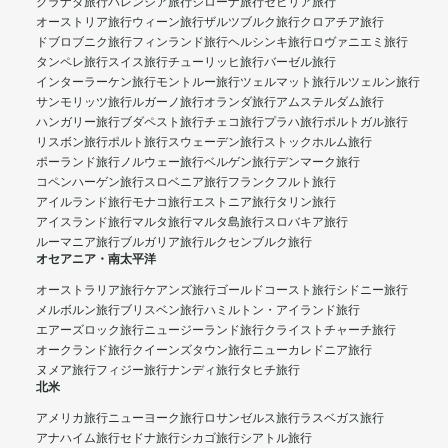
グラナダ旅行
バレンシア旅行
ジローナ旅行
セビリア旅行
オーストリア旅行
ウィーン旅行
ザルツブルク旅行
クロアチア旅行
ドブロブニク旅行
フィンランド旅行
ヘルシンキ旅行
ロヴァニエミ旅行
タンペレ旅行
スイス旅行
チューリッヒ旅行
バーゼル旅行
インターラーケン旅行
モントルー旅行
ツェルマット旅行
ルツェルン旅行
サンモリッツ旅行
ルガーノ旅行
オランダ旅行
アムステルダム旅行
ハンガリー旅行
ブダペスト旅行
チェコ旅行
プラハ旅行
ポルトガル旅行
リスボン旅行
ポルト旅行
スウェーデン旅行
ストックホルム旅行
ポーランド旅行
ノルウェー旅行
ベルゲン旅行
デンマーク旅行
コペンハーゲン旅行
スロベニア旅行
フランクフルト旅行
アイルランド旅行
モナコ旅行
エストニア旅行
タリン旅行
アイスランド旅行
マルタ旅行
マルタ島旅行
スロバキア旅行
ルーマニア旅行
ブルガリア旅行
ルクセンブルク旅行
オセアニア・南太平洋
オーストラリア旅行
ケアンズ旅行
ゴールドコースト旅行
シドニー旅行
メルボルン旅行
ブリスベン旅行
ハミルトン・アイランド旅行
エアーズロック旅行
ニュージーランド旅行
クライストチャーチ旅行
オークランド旅行
クイーンズタウン旅行
ニューカレドニア旅行
ヌメア旅行
フィジー旅行
ナンディ旅行
タヒチ旅行
北米
アメリカ旅行
ニューヨーク旅行
ロサンゼルス旅行
ラスベガス旅行
アナハイム旅行
セドナ旅行
シカゴ旅行
シアトル旅行