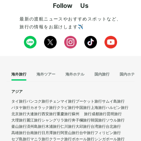
Follow Us
最新の渡航ニュースやおすすめスポットなど、
旅行の情報をお届けします✈️
海外旅行
海外ツアー
海外ホテル
国内旅行
国内ホテル
アジア
タイ旅行
バンコク旅行
チェンマイ旅行
プーケット旅行
サムイ島旅行
パタヤ旅行
カオラック旅行
クラビ旅行
中国旅行
上海旅行
ハルビン旅行
北京旅行
大連旅行
西安旅行
重慶旅行
蘇州 旅行
成都旅行
昆明旅行
大理旅行
麗江旅行
シャングリラ旅行
奔子欄旅行
韓国旅行
ソウル旅行
釜山旅行
済州島旅行
木浦旅行
仁川旅行
大邱旅行
台湾旅行
台北旅行
高雄旅行
台南旅行
日月潭旅行
阿里山旅行
台中旅行
フィリピン旅行
セブ島旅行
マニラ旅行
クラーク旅行
ボホール旅行
シンガポール旅行