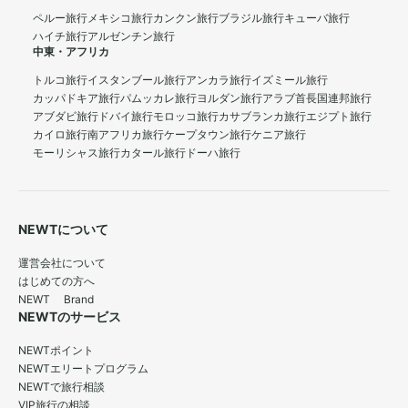
ペルー旅行
メキシコ旅行
カンクン旅行
ブラジル旅行
キューバ旅行
ハイチ旅行
アルゼンチン旅行
中東・アフリカ
トルコ旅行
イスタンブール旅行
アンカラ旅行
イズミール旅行
カッパドキア旅行
パムッカレ旅行
ヨルダン旅行
アラブ首長国連邦旅行
アブダビ旅行
ドバイ旅行
モロッコ旅行
カサブランカ旅行
エジプト旅行
カイロ旅行
南アフリカ旅行
ケープタウン旅行
ケニア旅行
モーリシャス旅行
カタール旅行
ドーハ旅行
NEWTについて
運営会社について
はじめての方へ
NEWT Brand
NEWTのサービス
NEWTポイント
NEWTエリートプログラム
NEWTで旅行相談
VIP旅行の相談