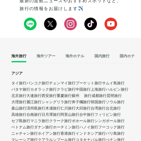
最新の渡航ニュースやおすすめスポットなど、
旅行の情報をお届けします✈️
海外旅行
海外ツアー
海外ホテル
国内旅行
国内ホテル
アジア
タイ旅行
バンコク旅行
チェンマイ旅行
プーケット旅行
サムイ島旅行
パタヤ旅行
カオラック旅行
クラビ旅行
中国旅行
上海旅行
ハルビン旅行
北京旅行
大連旅行
西安旅行
重慶旅行
蘇州 旅行
成都旅行
昆明旅行
大理旅行
麗江旅行
シャングリラ旅行
奔子欄旅行
韓国旅行
ソウル旅行
釜山旅行
済州島旅行
木浦旅行
仁川旅行
大邱旅行
台湾旅行
台北旅行
高雄旅行
台南旅行
日月潭旅行
阿里山旅行
台中旅行
フィリピン旅行
セブ島旅行
マニラ旅行
クラーク旅行
ボホール旅行
シンガポール旅行
ベトナム旅行
ダナン旅行
ホーチミン旅行
ハノイ旅行
フーコック旅行
ニャチャン旅行
ホイアン旅行
香港旅行
インドネシア旅行
バリ島旅行
マレーシア旅行
クアラルンプール旅行
コタキナバル旅行
ぺナン旅行