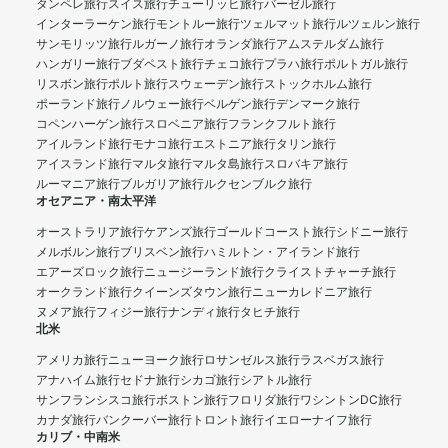
タンペレ旅行
スイス旅行
チューリッヒ旅行
バーゼル旅行
インターラーケン旅行
モントルー旅行
ツェルマット旅行
ルツェルン旅行
サンモリッツ旅行
ルガーノ旅行
オランダ旅行
アムステルダム旅行
ハンガリー旅行
ブダペスト旅行
チェコ旅行
プラハ旅行
ポルトガル旅行
リスボン旅行
ポルト旅行
スウェーデン旅行
ストックホルム旅行
ポーランド旅行
ノルウェー旅行
ベルゲン旅行
デンマーク旅行
コペンハーゲン旅行
スロベニア旅行
フランクフルト旅行
アイルランド旅行
モナコ旅行
エストニア旅行
タリン旅行
アイスランド旅行
マルタ旅行
マルタ島旅行
スロバキア旅行
ルーマニア旅行
ブルガリア旅行
ルクセンブルク旅行
オセアニア・南太平洋
オーストラリア旅行
ケアンズ旅行
ゴールドコースト旅行
シドニー旅行
メルボルン旅行
ブリスベン旅行
ハミルトン・アイランド旅行
エアーズロック旅行
ニュージーランド旅行
クライストチャーチ旅行
オークランド旅行
クイーンズタウン旅行
ニューカレドニア旅行
ヌメア旅行
フィジー旅行
ナンディ旅行
タヒチ旅行
北米
アメリカ旅行
ニューヨーク旅行
ロサンゼルス旅行
ラスベガス旅行
アナハイム旅行
セドナ旅行
シカゴ旅行
シアトル旅行
サンフランシスコ旅行
ボストン旅行
フロリダ旅行
ワシントンDC旅行
カナダ旅行
バンクーバー旅行
トロント旅行
イエローナイフ旅行
カリブ・中南米