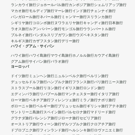
ランカウイ旅行
ジョホールバル旅行
カンボジア旅行
シェムリアップ旅行
マカオ旅行
モルディブ旅行
マーレ旅行
インド旅行
チェンナイ旅行
バンガロール旅行
ネパール旅行
ミャンマー旅行
スリランカ旅行
シギリヤ旅行
コロンボ旅行
ヌワラエリヤ旅行
キャンディ旅行
日本旅行
ラオス旅行
ルアンパバーン旅行
モンゴル旅行
ウランバートル旅行
ブルネイ旅行
バンダルスリブガワン旅行
ウズベキスタン旅行
キルギス旅行
カザフスタン旅行
デリー旅行
ハワイ・グアム・サイパン
ハワイ旅行
ハワイ島旅行
マウイ島旅行
ホノルル旅行
カウアイ島旅行
グアム旅行
サイパン旅行
パラオ旅行
ヨーロッパ
ドイツ旅行
ミュンヘン旅行
ニュルンベルク旅行
ベルリン旅行
デュッセルドルフ旅行
ハンブルク旅行
フランス旅行
パリ旅行
ニース旅行
ストラスブール旅行
リヨン旅行
イギリス旅行
ロンドン旅行
エディンバラ旅行
リバプール旅行
マンチェスター旅行
イタリア旅行
ローマ旅行
ベネチア旅行
フィレンツェ旅行
ミラノ旅行
ナポリ旅行
ボローニャ旅行
ベルギー旅行
ブリュッセル旅行
ギリシャ旅行
アテネ旅行
サントリーニ島旅行
スペイン旅行
バルセロナ旅行
マドリード旅行
グラナダ旅行
バレンシア旅行
ジローナ旅行
セビリア旅行
オーストリア旅行
ウィーン旅行
ザルツブルク旅行
クロアチア旅行
ドブロブニク旅行
フィンランド旅行
ヘルシンキ旅行
ロヴァニエミ旅行