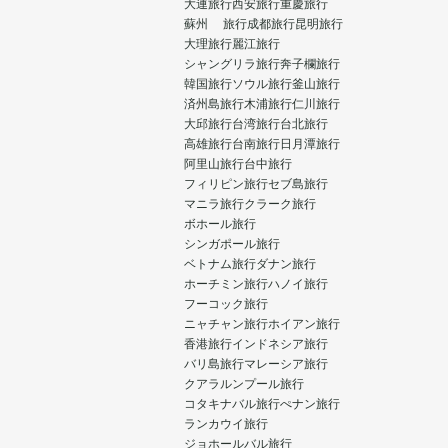
大連旅行
西安旅行
重慶旅行
蘇州 旅行
成都旅行
昆明旅行
大理旅行
麗江旅行
シャングリラ旅行
奔子欄旅行
韓国旅行
ソウル旅行
釜山旅行
済州島旅行
木浦旅行
仁川旅行
大邱旅行
台湾旅行
台北旅行
高雄旅行
台南旅行
日月潭旅行
阿里山旅行
台中旅行
フィリピン旅行
セブ島旅行
マニラ旅行
クラーク旅行
ボホール旅行
シンガポール旅行
ベトナム旅行
ダナン旅行
ホーチミン旅行
ハノイ旅行
フーコック旅行
ニャチャン旅行
ホイアン旅行
香港旅行
インドネシア旅行
バリ島旅行
マレーシア旅行
クアラルンプール旅行
コタキナバル旅行
ぺナン旅行
ランカウイ旅行
ジョホールバル旅行