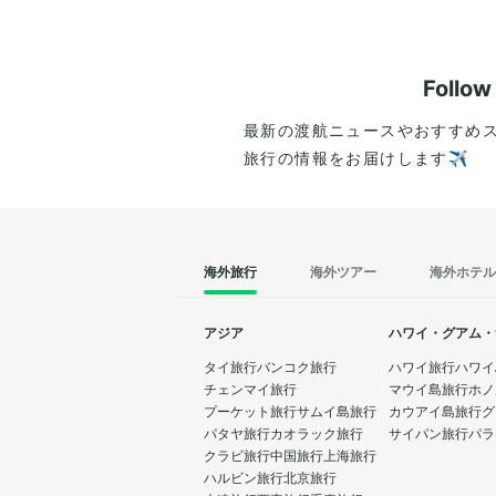
Follo
最新の渡航ニュースやおすすめ
旅行の情報をお届けします✈️
海外旅行
海外ツアー
海外ホテル
アジア
ハワイ・グアム・
タイ旅行
バンコク旅行
ハワイ旅行
ハワイ
チェンマイ旅行
マウイ島旅行
ホノ
プーケット旅行
サムイ島旅行
カウアイ島旅行
グ
パタヤ旅行
カオラック旅行
サイパン旅行
パラ
クラビ旅行
中国旅行
上海旅行
ハルビン旅行
北京旅行