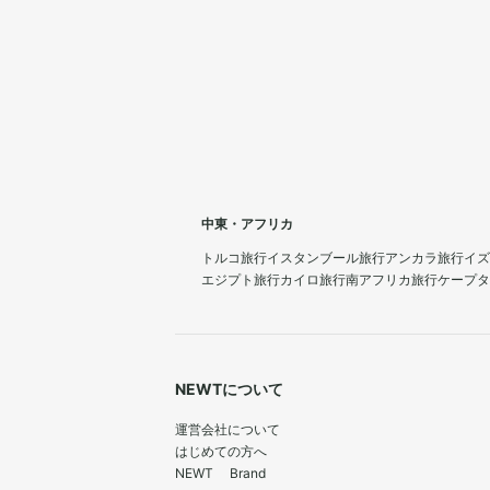
中東・アフリカ
トルコ旅行
イスタンブール旅行
アンカラ旅行
イズ
エジプト旅行
カイロ旅行
南アフリカ旅行
ケープタ
NEWTについて
運営会社について
はじめての方へ
NEWT Brand