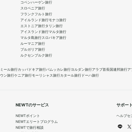
コペンハーゲン旅行
スロベニア旅行
フランクフルト旅行
アイルランド旅行
モナコ旅行
エストニア旅行
タリン旅行
アイスランド旅行
マルタ旅行
マルタ島旅行
スロバキア旅行
ルーマニア旅行
ブルガリア旅行
ルクセンブルク旅行
ミール旅行
カッパドキア旅行
パムッカレ旅行
ヨルダン旅行
アラブ首長国連邦旅行
ア
ウン旅行
ケニア旅行
モーリシャス旅行
カタール旅行
ドーハ旅行
NEWTのサービス
サポー
NEWTポイント
ヘルプセ
NEWTエリートプログラム
NEWTで旅行相談