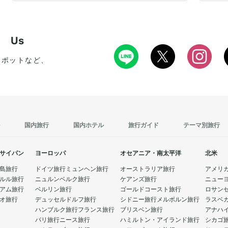
w Us
スポットなど、
国内旅行
国内ホテル
旅行ガイド
テーマ別旅行
サイパン
ヨーロッパ
オセアニア・南太平洋
北米
島旅行
ドイツ旅行
ミュンヘン旅行
オーストラリア旅行
アメリ
ルル旅行
ニュルンベルク旅行
ケアンズ旅行
ニュー
アム旅行
ベルリン旅行
ゴールドコースト旅行
ロサン
オ旅行
デュッセルドルフ旅行
シドニー旅行
メルボルン旅行
ラスベ
ハンブルク旅行
フランス旅行
ブリスベン旅行
アナハ
パリ旅行
ニース旅行
ハミルトン・アイランド旅行
シカゴ