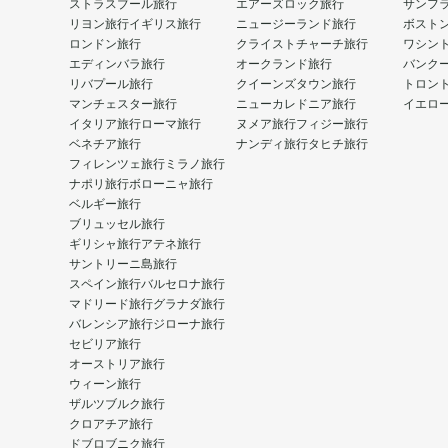
ストラスブール旅行
エアーズロック旅行
サンフ
リヨン旅行
イギリス旅行
ニュージーランド旅行
ボスト
ロンドン旅行
クライストチャーチ旅行
ワシン
エディンバラ旅行
オークランド旅行
バンク
リバプール旅行
クイーンズタウン旅行
トロン
マンチェスター旅行
ニューカレドニア旅行
イエロ
イタリア旅行
ローマ旅行
ヌメア旅行
フィジー旅行
ベネチア旅行
ナンディ旅行
タヒチ旅行
フィレンツェ旅行
ミラノ旅行
ナポリ旅行
ボローニャ旅行
ベルギー旅行
ブリュッセル旅行
ギリシャ旅行
アテネ旅行
サントリーニ島旅行
スペイン旅行
バルセロナ旅行
マドリード旅行
グラナダ旅行
バレンシア旅行
ジローナ旅行
セビリア旅行
オーストリア旅行
ウィーン旅行
ザルツブルク旅行
クロアチア旅行
ドブロブニク旅行