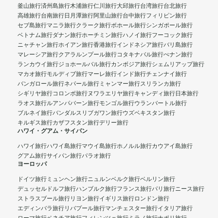
釜山旅行
済州島旅行
木浦旅行
仁川旅行
大邱旅行
台湾旅行
台北旅行
高雄旅行
台南旅行
日月潭旅行
阿里山旅行
台中旅行
フィリピン旅行
セブ島旅行
マニラ旅行
クラーク旅行
ボホール旅行
シンガポール旅行
ベトナム旅行
ダナン旅行
ホーチミン旅行
ハノイ旅行
フーコック旅行
ニャチャン旅行
ホイアン旅行
香港旅行
インドネシア旅行
バリ島旅行
マレーシア旅行
クアラルンプール旅行
コタキナバル旅行
ぺナン旅行
ランカウイ旅行
ジョホールバル旅行
カンボジア旅行
シェムリアップ旅行
マカオ旅行
モルディブ旅行
マーレ旅行
インド旅行
チェンナイ旅行
バンガロール旅行
ネパール旅行
ミャンマー旅行
スリランカ旅行
シギリヤ旅行
コロンボ旅行
ヌワラエリヤ旅行
キャンディ旅行
日本旅行
ラオス旅行
ルアンパバーン旅行
モンゴル旅行
ウランバートル旅行
ブルネイ旅行
バンダルスリブガワン旅行
ウズベキスタン旅行
キルギス旅行
カザフスタン旅行
デリー旅行
ハワイ・グアム・サイパン
ハワイ旅行
ハワイ島旅行
マウイ島旅行
ホノルル旅行
カウアイ島旅行
グアム旅行
サイパン旅行
パラオ旅行
ヨーロッパ
ドイツ旅行
ミュンヘン旅行
ニュルンベルク旅行
ベルリン旅行
デュッセルドルフ旅行
ハンブルク旅行
フランス旅行
パリ旅行
ニース旅行
ストラスブール旅行
リヨン旅行
イギリス旅行
ロンドン旅行
エディンバラ旅行
リバプール旅行
マンチェスター旅行
イタリア旅行