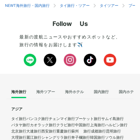
NEWT海外旅行・国内旅行
タイ旅行・ツアー
タイツアー
プーケ
Follow Us
最新の渡航ニュースやおすすめスポットなど、
旅行の情報をお届けします✈️
海外旅行
海外ツアー
海外ホテル
国内旅行
国内ホテル
アジア
タイ旅行
バンコク旅行
チェンマイ旅行
プーケット旅行
サムイ島旅行
パタヤ旅行
カオラック旅行
クラビ旅行
中国旅行
上海旅行
ハルビン旅行
北京旅行
大連旅行
西安旅行
重慶旅行
蘇州 旅行
成都旅行
昆明旅行
大理旅行
麗江旅行
シャングリラ旅行
奔子欄旅行
韓国旅行
ソウル旅行