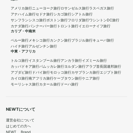
アメリカ旅行
ニューヨーク旅行
ロサンゼルス旅行
ラスベガス旅行
アナハイム旅行
セドナ旅行
シカゴ旅行
シアトル旅行
サンフランシスコ旅行
ボストン旅行
フロリダ旅行
ワシントンDC旅行
カナダ旅行
バンクーバー旅行
トロント旅行
イエローナイフ旅行
カリブ・中南米
ペルー旅行
メキシコ旅行
カンクン旅行
ブラジル旅行
キューバ旅行
ハイチ旅行
アルゼンチン旅行
中東・アフリカ
トルコ旅行
イスタンブール旅行
アンカラ旅行
イズミール旅行
カッパドキア旅行
パムッカレ旅行
ヨルダン旅行
アラブ首長国連邦旅行
アブダビ旅行
ドバイ旅行
モロッコ旅行
カサブランカ旅行
エジプト旅行
カイロ旅行
南アフリカ旅行
ケープタウン旅行
ケニア旅行
モーリシャス旅行
カタール旅行
ドーハ旅行
NEWTについて
運営会社について
はじめての方へ
NEWT Brand