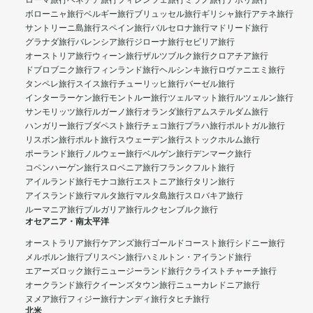
ローマ旅行
ベネチア旅行
フィレンツェ旅行
ミラノ旅行
ナポリ旅行
ボローニャ旅行
ベルギー旅行
ブリュッセル旅行
ギリシャ旅行
アテネ旅行
サントリーニ島旅行
スペイン旅行
バルセロナ旅行
マドリード旅行
グラナダ旅行
バレンシア旅行
ジローナ旅行
セビリア旅行
オーストリア旅行
ウィーン旅行
ザルツブルク旅行
クロアチア旅行
ドブロブニク旅行
フィンランド旅行
ヘルシンキ旅行
ロヴァニエミ旅行
タンペレ旅行
スイス旅行
チューリッヒ旅行
バーゼル旅行
インターラーケン旅行
モントルー旅行
ツェルマット旅行
ルツェルン旅行
サンモリッツ旅行
ルガーノ旅行
オランダ旅行
アムステルダム旅行
ハンガリー旅行
ブダペスト旅行
チェコ旅行
プラハ旅行
ポルトガル旅行
リスボン旅行
ポルト旅行
スウェーデン旅行
ストックホルム旅行
ポーランド旅行
ノルウェー旅行
ベルゲン旅行
デンマーク旅行
コペンハーゲン旅行
スロベニア旅行
フランクフルト旅行
アイルランド旅行
モナコ旅行
エストニア旅行
タリン旅行
アイスランド旅行
マルタ旅行
マルタ島旅行
スロバキア旅行
ルーマニア旅行
ブルガリア旅行
ルクセンブルク旅行
オセアニア・南太平洋
オーストラリア旅行
ケアンズ旅行
ゴールドコースト旅行
シドニー旅行
メルボルン旅行
ブリスベン旅行
ハミルトン・アイランド旅行
エアーズロック旅行
ニュージーランド旅行
クライストチャーチ旅行
オークランド旅行
クイーンズタウン旅行
ニューカレドニア旅行
ヌメア旅行
フィジー旅行
ナンディ旅行
タヒチ旅行
北米