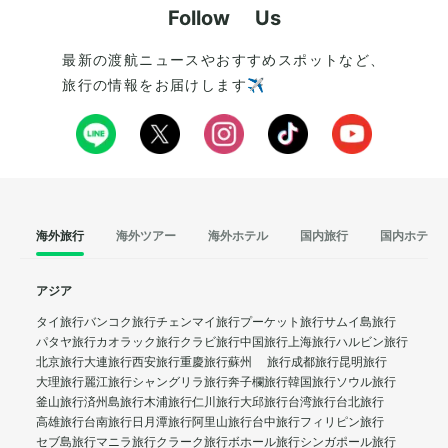
Follow Us
最新の渡航ニュースやおすすめスポットなど、
旅行の情報をお届けします✈️
海外旅行
海外ツアー
海外ホテル
国内旅行
国内ホテル
アジア
タイ旅行
バンコク旅行
チェンマイ旅行
プーケット旅行
サムイ島旅行
パタヤ旅行
カオラック旅行
クラビ旅行
中国旅行
上海旅行
ハルビン旅行
北京旅行
大連旅行
西安旅行
重慶旅行
蘇州 旅行
成都旅行
昆明旅行
大理旅行
麗江旅行
シャングリラ旅行
奔子欄旅行
韓国旅行
ソウル旅行
釜山旅行
済州島旅行
木浦旅行
仁川旅行
大邱旅行
台湾旅行
台北旅行
高雄旅行
台南旅行
日月潭旅行
阿里山旅行
台中旅行
フィリピン旅行
セブ島旅行
マニラ旅行
クラーク旅行
ボホール旅行
シンガポール旅行