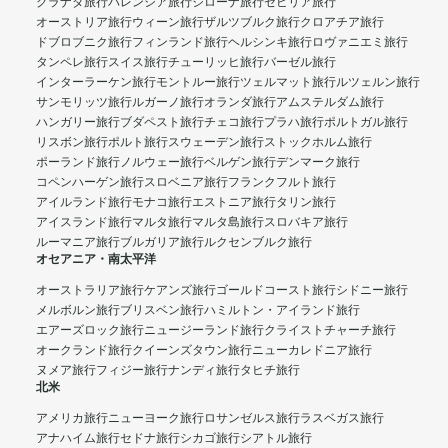
グラナダ旅行
バレンシア旅行
ジローナ旅行
セビリア旅行
オーストリア旅行
ウィーン旅行
ザルツブルク旅行
クロアチア旅行
ドブロブニク旅行
フィンランド旅行
ヘルシンキ旅行
ロヴァニエミ旅行
タンペレ旅行
スイス旅行
チューリッヒ旅行
バーゼル旅行
インターラーケン旅行
モントルー旅行
ツェルマット旅行
ルツェルン旅行
サンモリッツ旅行
ルガーノ旅行
オランダ旅行
アムステルダム旅行
ハンガリー旅行
ブダペスト旅行
チェコ旅行
プラハ旅行
ポルトガル旅行
リスボン旅行
ポルト旅行
スウェーデン旅行
ストックホルム旅行
ポーランド旅行
ノルウェー旅行
ベルゲン旅行
デンマーク旅行
コペンハーゲン旅行
スロベニア旅行
フランクフルト旅行
アイルランド旅行
モナコ旅行
エストニア旅行
タリン旅行
アイスランド旅行
マルタ旅行
マルタ島旅行
スロバキア旅行
ルーマニア旅行
ブルガリア旅行
ルクセンブルク旅行
オセアニア・南太平洋
オーストラリア旅行
ケアンズ旅行
ゴールドコースト旅行
シドニー旅行
メルボルン旅行
ブリスベン旅行
ハミルトン・アイランド旅行
エアーズロック旅行
ニュージーランド旅行
クライストチャーチ旅行
オークランド旅行
クイーンズタウン旅行
ニューカレドニア旅行
ヌメア旅行
フィジー旅行
ナンディ旅行
タヒチ旅行
北米
アメリカ旅行
ニューヨーク旅行
ロサンゼルス旅行
ラスベガス旅行
アナハイム旅行
セドナ旅行
シカゴ旅行
シアトル旅行