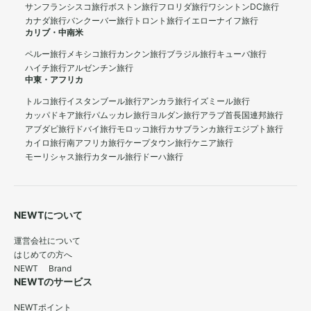
サンフランシスコ旅行
ボストン旅行
フロリダ旅行
ワシントンDC旅行
カナダ旅行
バンクーバー旅行
トロント旅行
イエローナイフ旅行
カリブ・中南米
ペルー旅行
メキシコ旅行
カンクン旅行
ブラジル旅行
キューバ旅行
ハイチ旅行
アルゼンチン旅行
中東・アフリカ
トルコ旅行
イスタンブール旅行
アンカラ旅行
イズミール旅行
カッパドキア旅行
パムッカレ旅行
ヨルダン旅行
アラブ首長国連邦旅行
アブダビ旅行
ドバイ旅行
モロッコ旅行
カサブランカ旅行
エジプト旅行
カイロ旅行
南アフリカ旅行
ケープタウン旅行
ケニア旅行
モーリシャス旅行
カタール旅行
ドーハ旅行
NEWTについて
運営会社について
はじめての方へ
NEWT Brand
NEWTのサービス
NEWTポイント