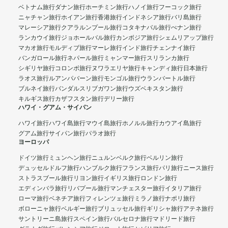
ベトナム旅行
ダナン旅行
ホーチミン旅行
ハノイ旅行
フーコック旅行
ニャチャン旅行
ホイアン旅行
香港旅行
インドネシア旅行
バリ島旅行
マレーシア旅行
クアラルンプール旅行
コタキナバル旅行
ぺナン旅行
ランカウイ旅行
ジョホールバル旅行
カンボジア旅行
シェムリアップ旅行
マカオ旅行
モルディブ旅行
マーレ旅行
インド旅行
チェンナイ旅行
バンガロール旅行
ネパール旅行
ミャンマー旅行
スリランカ旅行
シギリヤ旅行
コロンボ旅行
ヌワラエリヤ旅行
キャンディ旅行
日本旅行
ラオス旅行
ルアンパバーン旅行
モンゴル旅行
ウランバートル旅行
ブルネイ旅行
バンダルスリブガワン旅行
ウズベキスタン旅行
キルギス旅行
カザフスタン旅行
デリー旅行
ハワイ・グアム・サイパン
ハワイ旅行
ハワイ島旅行
マウイ島旅行
ホノルル旅行
カウアイ島旅行
グアム旅行
サイパン旅行
パラオ旅行
ヨーロッパ
ドイツ旅行
ミュンヘン旅行
ニュルンベルク旅行
ベルリン旅行
デュッセルドルフ旅行
ハンブルク旅行
フランス旅行
パリ旅行
ニース旅行
ストラスブール旅行
リヨン旅行
イギリス旅行
ロンドン旅行
エディンバラ旅行
リバプール旅行
マンチェスター旅行
イタリア旅行
ローマ旅行
ベネチア旅行
フィレンツェ旅行
ミラノ旅行
ナポリ旅行
ボローニャ旅行
ベルギー旅行
ブリュッセル旅行
ギリシャ旅行
アテネ旅行
サントリーニ島旅行
スペイン旅行
バルセロナ旅行
マドリード旅行