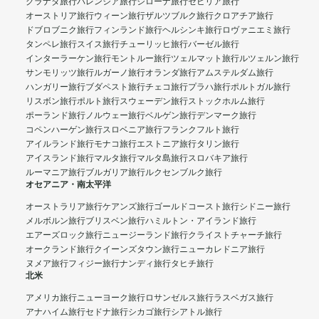
グラナダ旅行
バレンシア旅行
ジローナ旅行
セビリア旅行
オーストリア旅行
ウィーン旅行
ザルツブルク旅行
クロアチア旅行
ドブロブニク旅行
フィンランド旅行
ヘルシンキ旅行
ロヴァニエミ旅行
タンペレ旅行
スイス旅行
チューリッヒ旅行
バーゼル旅行
インターラーケン旅行
モントルー旅行
ツェルマット旅行
ルツェルン旅行
サンモリッツ旅行
ルガーノ旅行
オランダ旅行
アムステルダム旅行
ハンガリー旅行
ブダペスト旅行
チェコ旅行
プラハ旅行
ポルトガル旅行
リスボン旅行
ポルト旅行
スウェーデン旅行
ストックホルム旅行
ポーランド旅行
ノルウェー旅行
ベルゲン旅行
デンマーク旅行
コペンハーゲン旅行
スロベニア旅行
フランクフルト旅行
アイルランド旅行
モナコ旅行
エストニア旅行
タリン旅行
アイスランド旅行
マルタ旅行
マルタ島旅行
スロバキア旅行
ルーマニア旅行
ブルガリア旅行
ルクセンブルク旅行
オセアニア・南太平洋
オーストラリア旅行
ケアンズ旅行
ゴールドコースト旅行
シドニー旅行
メルボルン旅行
ブリスベン旅行
ハミルトン・アイランド旅行
エアーズロック旅行
ニュージーランド旅行
クライストチャーチ旅行
オークランド旅行
クイーンズタウン旅行
ニューカレドニア旅行
ヌメア旅行
フィジー旅行
ナンディ旅行
タヒチ旅行
北米
アメリカ旅行
ニューヨーク旅行
ロサンゼルス旅行
ラスベガス旅行
アナハイム旅行
セドナ旅行
シカゴ旅行
シアトル旅行