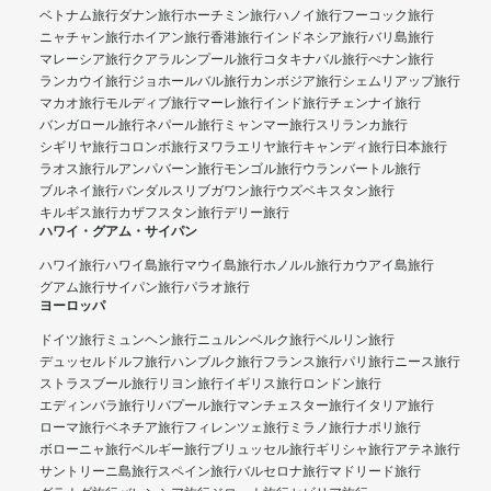
ベトナム旅行
ダナン旅行
ホーチミン旅行
ハノイ旅行
フーコック旅行
ニャチャン旅行
ホイアン旅行
香港旅行
インドネシア旅行
バリ島旅行
マレーシア旅行
クアラルンプール旅行
コタキナバル旅行
ぺナン旅行
ランカウイ旅行
ジョホールバル旅行
カンボジア旅行
シェムリアップ旅行
マカオ旅行
モルディブ旅行
マーレ旅行
インド旅行
チェンナイ旅行
バンガロール旅行
ネパール旅行
ミャンマー旅行
スリランカ旅行
シギリヤ旅行
コロンボ旅行
ヌワラエリヤ旅行
キャンディ旅行
日本旅行
ラオス旅行
ルアンパバーン旅行
モンゴル旅行
ウランバートル旅行
ブルネイ旅行
バンダルスリブガワン旅行
ウズベキスタン旅行
キルギス旅行
カザフスタン旅行
デリー旅行
ハワイ・グアム・サイパン
ハワイ旅行
ハワイ島旅行
マウイ島旅行
ホノルル旅行
カウアイ島旅行
グアム旅行
サイパン旅行
パラオ旅行
ヨーロッパ
ドイツ旅行
ミュンヘン旅行
ニュルンベルク旅行
ベルリン旅行
デュッセルドルフ旅行
ハンブルク旅行
フランス旅行
パリ旅行
ニース旅行
ストラスブール旅行
リヨン旅行
イギリス旅行
ロンドン旅行
エディンバラ旅行
リバプール旅行
マンチェスター旅行
イタリア旅行
ローマ旅行
ベネチア旅行
フィレンツェ旅行
ミラノ旅行
ナポリ旅行
ボローニャ旅行
ベルギー旅行
ブリュッセル旅行
ギリシャ旅行
アテネ旅行
サントリーニ島旅行
スペイン旅行
バルセロナ旅行
マドリード旅行