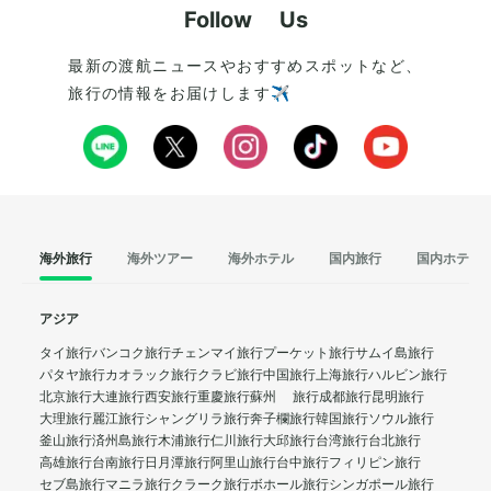
Follow Us
最新の渡航ニュースやおすすめスポットなど、
旅行の情報をお届けします✈️
海外旅行
海外ツアー
海外ホテル
国内旅行
国内ホテル
アジア
タイ旅行
バンコク旅行
チェンマイ旅行
プーケット旅行
サムイ島旅行
パタヤ旅行
カオラック旅行
クラビ旅行
中国旅行
上海旅行
ハルビン旅行
北京旅行
大連旅行
西安旅行
重慶旅行
蘇州 旅行
成都旅行
昆明旅行
大理旅行
麗江旅行
シャングリラ旅行
奔子欄旅行
韓国旅行
ソウル旅行
釜山旅行
済州島旅行
木浦旅行
仁川旅行
大邱旅行
台湾旅行
台北旅行
高雄旅行
台南旅行
日月潭旅行
阿里山旅行
台中旅行
フィリピン旅行
セブ島旅行
マニラ旅行
クラーク旅行
ボホール旅行
シンガポール旅行