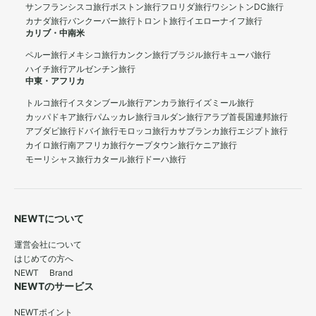
サンフランシスコ旅行
ボストン旅行
フロリダ旅行
ワシントンDC旅行
カナダ旅行
バンクーバー旅行
トロント旅行
イエローナイフ旅行
カリブ・中南米
ペルー旅行
メキシコ旅行
カンクン旅行
ブラジル旅行
キューバ旅行
ハイチ旅行
アルゼンチン旅行
中東・アフリカ
トルコ旅行
イスタンブール旅行
アンカラ旅行
イズミール旅行
カッパドキア旅行
パムッカレ旅行
ヨルダン旅行
アラブ首長国連邦旅行
アブダビ旅行
ドバイ旅行
モロッコ旅行
カサブランカ旅行
エジプト旅行
カイロ旅行
南アフリカ旅行
ケープタウン旅行
ケニア旅行
モーリシャス旅行
カタール旅行
ドーハ旅行
NEWTについて
運営会社について
はじめての方へ
NEWT Brand
NEWTのサービス
NEWTポイント