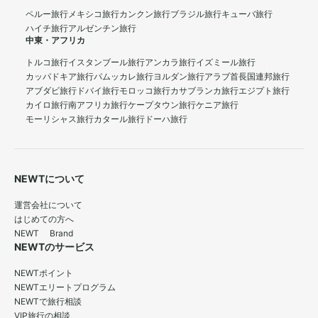
ペルー旅行
メキシコ旅行
カンクン旅行
ブラジル旅行
キューバ旅行
ハイチ旅行
アルゼンチン旅行
中東・アフリカ
トルコ旅行
イスタンブール旅行
アンカラ旅行
イズミール旅行
カッパドキア旅行
パムッカレ旅行
ヨルダン旅行
アラブ首長国連邦旅行
アブダビ旅行
ドバイ旅行
モロッコ旅行
カサブランカ旅行
エジプト旅行
カイロ旅行
南アフリカ旅行
ケープタウン旅行
ケニア旅行
モーリシャス旅行
カタール旅行
ドーハ旅行
NEWTについて
運営会社について
はじめての方へ
NEWT Brand
NEWTのサービス
NEWTポイント
NEWTエリートプログラム
NEWTで旅行相談
VIP旅行の相談