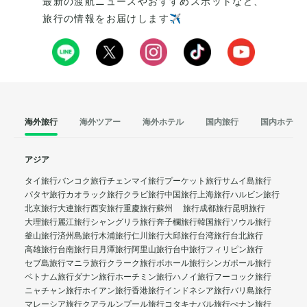
最新の渡航ニュースやおすすめスポットなど、
旅行の情報をお届けします✈️
海外旅行
海外ツアー
海外ホテル
国内旅行
国内ホテル
アジア
タイ旅行
バンコク旅行
チェンマイ旅行
プーケット旅行
サムイ島旅行
パタヤ旅行
カオラック旅行
クラビ旅行
中国旅行
上海旅行
ハルビン旅行
北京旅行
大連旅行
西安旅行
重慶旅行
蘇州 旅行
成都旅行
昆明旅行
大理旅行
麗江旅行
シャングリラ旅行
奔子欄旅行
韓国旅行
ソウル旅行
釜山旅行
済州島旅行
木浦旅行
仁川旅行
大邱旅行
台湾旅行
台北旅行
高雄旅行
台南旅行
日月潭旅行
阿里山旅行
台中旅行
フィリピン旅行
セブ島旅行
マニラ旅行
クラーク旅行
ボホール旅行
シンガポール旅行
ベトナム旅行
ダナン旅行
ホーチミン旅行
ハノイ旅行
フーコック旅行
ニャチャン旅行
ホイアン旅行
香港旅行
インドネシア旅行
バリ島旅行
マレーシア旅行
クアラルンプール旅行
コタキナバル旅行
ぺナン旅行