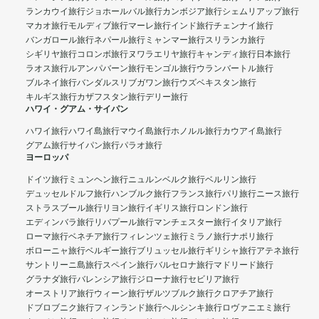
ランカウイ旅行
ジョホールバル旅行
カンボジア旅行
シェムリアップ旅行
マカオ旅行
モルディブ旅行
マーレ旅行
インド旅行
チェンナイ旅行
バンガロール旅行
ネパール旅行
ミャンマー旅行
スリランカ旅行
シギリヤ旅行
コロンボ旅行
ヌワラエリヤ旅行
キャンディ旅行
日本旅行
ラオス旅行
ルアンパバーン旅行
モンゴル旅行
ウランバートル旅行
ブルネイ旅行
バンダルスリブガワン旅行
ウズベキスタン旅行
キルギス旅行
カザフスタン旅行
デリー旅行
ハワイ・グアム・サイパン
ハワイ旅行
ハワイ島旅行
マウイ島旅行
ホノルル旅行
カウアイ島旅行
グアム旅行
サイパン旅行
パラオ旅行
ヨーロッパ
ドイツ旅行
ミュンヘン旅行
ニュルンベルク旅行
ベルリン旅行
デュッセルドルフ旅行
ハンブルク旅行
フランス旅行
パリ旅行
ニース旅行
ストラスブール旅行
リヨン旅行
イギリス旅行
ロンドン旅行
エディンバラ旅行
リバプール旅行
マンチェスター旅行
イタリア旅行
ローマ旅行
ベネチア旅行
フィレンツェ旅行
ミラノ旅行
ナポリ旅行
ボローニャ旅行
ベルギー旅行
ブリュッセル旅行
ギリシャ旅行
アテネ旅行
サントリーニ島旅行
スペイン旅行
バルセロナ旅行
マドリード旅行
グラナダ旅行
バレンシア旅行
ジローナ旅行
セビリア旅行
オーストリア旅行
ウィーン旅行
ザルツブルク旅行
クロアチア旅行
ドブロブニク旅行
フィンランド旅行
ヘルシンキ旅行
ロヴァニエミ旅行