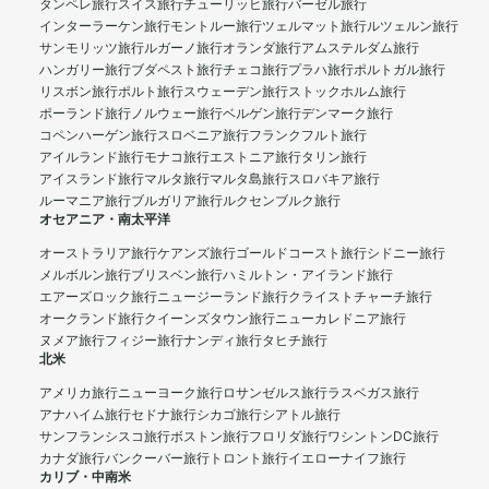
タンペレ旅行
スイス旅行
チューリッヒ旅行
バーゼル旅行
インターラーケン旅行
モントルー旅行
ツェルマット旅行
ルツェルン旅行
サンモリッツ旅行
ルガーノ旅行
オランダ旅行
アムステルダム旅行
ハンガリー旅行
ブダペスト旅行
チェコ旅行
プラハ旅行
ポルトガル旅行
リスボン旅行
ポルト旅行
スウェーデン旅行
ストックホルム旅行
ポーランド旅行
ノルウェー旅行
ベルゲン旅行
デンマーク旅行
コペンハーゲン旅行
スロベニア旅行
フランクフルト旅行
アイルランド旅行
モナコ旅行
エストニア旅行
タリン旅行
アイスランド旅行
マルタ旅行
マルタ島旅行
スロバキア旅行
ルーマニア旅行
ブルガリア旅行
ルクセンブルク旅行
オセアニア・南太平洋
オーストラリア旅行
ケアンズ旅行
ゴールドコースト旅行
シドニー旅行
メルボルン旅行
ブリスベン旅行
ハミルトン・アイランド旅行
エアーズロック旅行
ニュージーランド旅行
クライストチャーチ旅行
オークランド旅行
クイーンズタウン旅行
ニューカレドニア旅行
ヌメア旅行
フィジー旅行
ナンディ旅行
タヒチ旅行
北米
アメリカ旅行
ニューヨーク旅行
ロサンゼルス旅行
ラスベガス旅行
アナハイム旅行
セドナ旅行
シカゴ旅行
シアトル旅行
サンフランシスコ旅行
ボストン旅行
フロリダ旅行
ワシントンDC旅行
カナダ旅行
バンクーバー旅行
トロント旅行
イエローナイフ旅行
カリブ・中南米