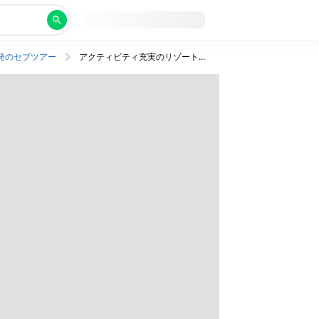
発のセブツアー
アクティビティ充実のリゾートへファミリー旅行！行きは直行便＆帰りは乗継便