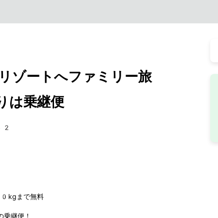
リゾートへファミリー旅
りは乗継便
42
20kgまで無料
の乗継便！