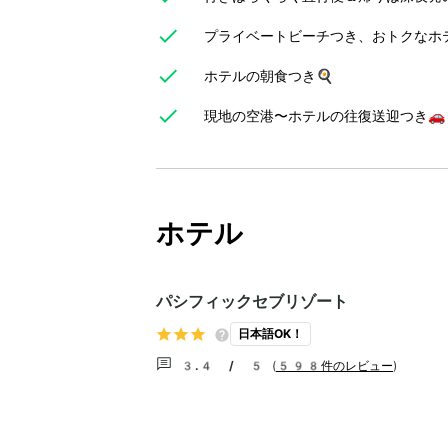
プライベートビーチつき、おトクなホ
ホテルの朝食つき🍳
現地の空港〜ホテルの往復送迎つき🚗
ホテル
パシフィックセブリゾート
日本語OK！
3.4 / 5
(
598件のレビュー
)