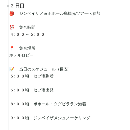
2日目
🎒 ジンベイザメ＆ボホール島観光ツアーへ参加

⏰ 集合時間

4:00～5:00

📍 集合場所

ホテルロビー

📝 当日のスケジュール（目安）

5:30頃　セブ港到着

6:00頃　セブ港出発

8:00頃　ボホール・タグビララン港着

9:00頃　ジンベイザメシュノーケリング
