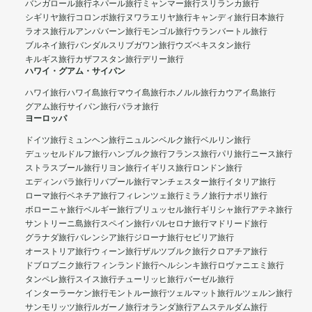
バンガロール旅行
ネパール旅行
ミャンマー旅行
スリランカ旅行
シギリヤ旅行
コロンボ旅行
ヌワラエリヤ旅行
キャンディ旅行
日本旅行
ラオス旅行
ルアンパバーン旅行
モンゴル旅行
ウランバートル旅行
ブルネイ旅行
バンダルスリブガワン旅行
ウズベキスタン旅行
キルギス旅行
カザフスタン旅行
デリー旅行
ハワイ・グアム・サイパン
ハワイ旅行
ハワイ島旅行
マウイ島旅行
ホノルル旅行
カウアイ島旅行
グアム旅行
サイパン旅行
パラオ旅行
ヨーロッパ
ドイツ旅行
ミュンヘン旅行
ニュルンベルク旅行
ベルリン旅行
デュッセルドルフ旅行
ハンブルク旅行
フランス旅行
パリ旅行
ニース旅行
ストラスブール旅行
リヨン旅行
イギリス旅行
ロンドン旅行
エディンバラ旅行
リバプール旅行
マンチェスター旅行
イタリア旅行
ローマ旅行
ベネチア旅行
フィレンツェ旅行
ミラノ旅行
ナポリ旅行
ボローニャ旅行
ベルギー旅行
ブリュッセル旅行
ギリシャ旅行
アテネ旅行
サントリーニ島旅行
スペイン旅行
バルセロナ旅行
マドリード旅行
グラナダ旅行
バレンシア旅行
ジローナ旅行
セビリア旅行
オーストリア旅行
ウィーン旅行
ザルツブルク旅行
クロアチア旅行
ドブロブニク旅行
フィンランド旅行
ヘルシンキ旅行
ロヴァニエミ旅行
タンペレ旅行
スイス旅行
チューリッヒ旅行
バーゼル旅行
インターラーケン旅行
モントルー旅行
ツェルマット旅行
ルツェルン旅行
サンモリッツ旅行
ルガーノ旅行
オランダ旅行
アムステルダム旅行