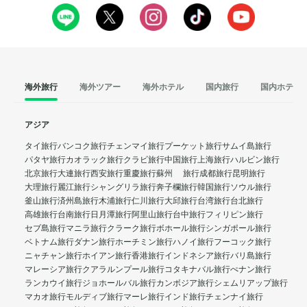
海外旅行
海外ツアー
海外ホテル
国内旅行
国内ホテル
アジア
タイ旅行
バンコク旅行
チェンマイ旅行
プーケット旅行
サムイ島旅行
パタヤ旅行
カオラック旅行
クラビ旅行
中国旅行
上海旅行
ハルビン旅行
北京旅行
大連旅行
西安旅行
重慶旅行
蘇州 旅行
成都旅行
昆明旅行
大理旅行
麗江旅行
シャングリラ旅行
奔子欄旅行
韓国旅行
ソウル旅行
釜山旅行
済州島旅行
木浦旅行
仁川旅行
大邱旅行
台湾旅行
台北旅行
高雄旅行
台南旅行
日月潭旅行
阿里山旅行
台中旅行
フィリピン旅行
セブ島旅行
マニラ旅行
クラーク旅行
ボホール旅行
シンガポール旅行
ベトナム旅行
ダナン旅行
ホーチミン旅行
ハノイ旅行
フーコック旅行
ニャチャン旅行
ホイアン旅行
香港旅行
インドネシア旅行
バリ島旅行
マレーシア旅行
クアラルンプール旅行
コタキナバル旅行
ぺナン旅行
ランカウイ旅行
ジョホールバル旅行
カンボジア旅行
シェムリアップ旅行
マカオ旅行
モルディブ旅行
マーレ旅行
インド旅行
チェンナイ旅行