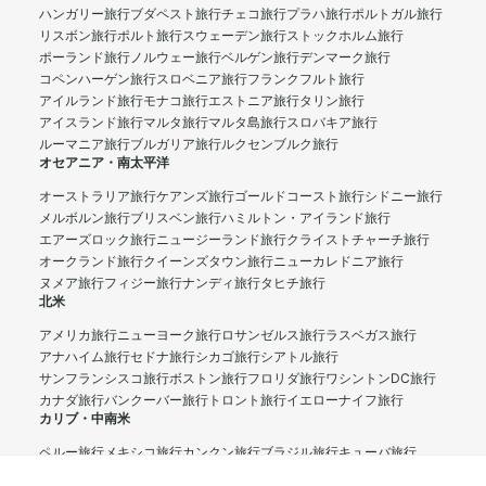
ハンガリー旅行
ブダペスト旅行
チェコ旅行
プラハ旅行
ポルトガル旅行
リスボン旅行
ポルト旅行
スウェーデン旅行
ストックホルム旅行
ポーランド旅行
ノルウェー旅行
ベルゲン旅行
デンマーク旅行
コペンハーゲン旅行
スロベニア旅行
フランクフルト旅行
アイルランド旅行
モナコ旅行
エストニア旅行
タリン旅行
アイスランド旅行
マルタ旅行
マルタ島旅行
スロバキア旅行
ルーマニア旅行
ブルガリア旅行
ルクセンブルク旅行
オセアニア・南太平洋
オーストラリア旅行
ケアンズ旅行
ゴールドコースト旅行
シドニー旅行
メルボルン旅行
ブリスベン旅行
ハミルトン・アイランド旅行
エアーズロック旅行
ニュージーランド旅行
クライストチャーチ旅行
オークランド旅行
クイーンズタウン旅行
ニューカレドニア旅行
ヌメア旅行
フィジー旅行
ナンディ旅行
タヒチ旅行
北米
アメリカ旅行
ニューヨーク旅行
ロサンゼルス旅行
ラスベガス旅行
アナハイム旅行
セドナ旅行
シカゴ旅行
シアトル旅行
サンフランシスコ旅行
ボストン旅行
フロリダ旅行
ワシントンDC旅行
カナダ旅行
バンクーバー旅行
トロント旅行
イエローナイフ旅行
カリブ・中南米
ペルー旅行
メキシコ旅行
カンクン旅行
ブラジル旅行
キューバ旅行
ハイチ旅行
アルゼンチン旅行