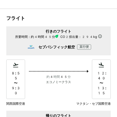
フライト
行きのフライト
所要時間：
約4時間45分
CO2排出量：
294kg
セブパシフィック航空
直行便
8:5
12:
約4時間45分
5
40
エコノミークラス
〜
〜
9:3
13:
0
15
関西国際空港
マクタン・セブ国際空港
帰りのフライト