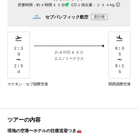
所要時間：
約4時間45分
CO2排出量：
294kg
セブパシフィック航空
直行便
2:3
8:0
約4時間45分
0
5
エコノミークラス
〜
〜
2:5
8:2
0
5
マクタン・セブ国際空港
関西国際空港
ツアーの内容
現地の空港〜ホテルの往復送迎つき🚗