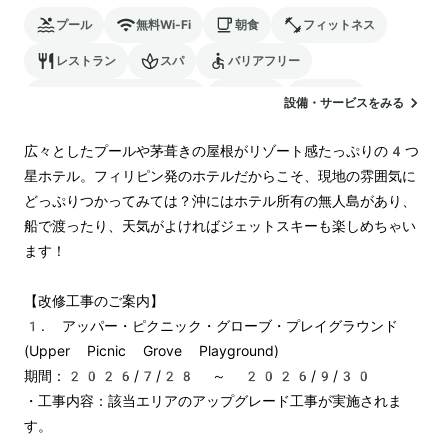
プール
無料Wi-Fi
朝食
フィットネス
レストラン
スパ
バリアフリー
24時間対応のフロント
サウナ
駐車場
設備・サービスをみる
ランドリー
空港送迎
広々としたプールや茅葺きの屋根がリゾート感たっぷりの4つ
星ホテル。フィリピン発のホテルだからこそ、現地の雰囲気に
どっぷりつかってみては？沖にはホテル所有の無人島があり、
船で渡ったり、天気がよければジェットスキーも楽しめちゃい
ます！

【改修工事のご案内】

1. アッパー・ピクニック・グローブ・プレイグラウンド 
(Upper Picnic Grove Playground)

期間：2026/7/28 ～ 2026/9/30

・工事内容：該当エリアのアップグレード工事が実施されま
す。
