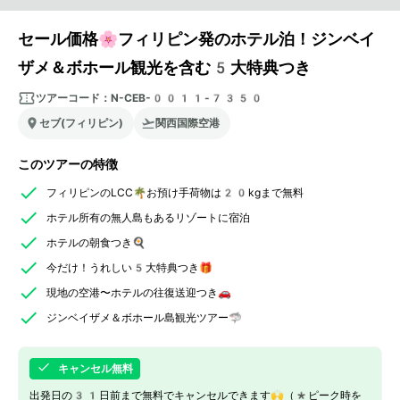
セール価格🌸フィリピン発のホテル泊！ジンベイ
ザメ＆ボホール観光を含む5大特典つき
ツアーコード：
N-CEB-0011-7350
セブ(フィリピン)
関西国際空港
このツアーの特徴
フィリピンのLCC🌴お預け手荷物は20kgまで無料
ホテル所有の無人島もあるリゾートに宿泊
ホテルの朝食つき🍳
今だけ！うれしい5大特典つき🎁
現地の空港〜ホテルの往復送迎つき🚗
ジンベイザメ＆ボホール島観光ツアー🦈
キャンセル無料
出発日の31日前まで無料でキャンセルできます🙌（*ピーク時を