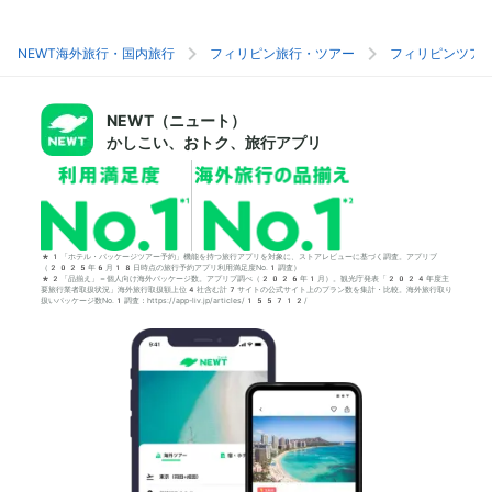
NEWT海外旅行・国内旅行
フィリピン旅行・ツアー
フィリピンツア
NEWT（ニュート）
かしこい、おトク、旅行アプリ
*1「ホテル・パッケージツアー予約」機能を持つ旅行アプリを対象に、ストアレビューに基づく調査。アプリブ
（2025年6月18日時点の旅行予約アプリ利用満足度No.1調査）
*2「品揃え」＝個人向け海外パッケージ数。アプリブ調べ（2026年1月）。観光庁発表「2024年度主
要旅行業者取扱状況」海外旅行取扱額上位4社含む計7サイトの公式サイト上のプラン数を集計・比較。海外旅行取り
扱いパッケージ数No.1調査：https://app-liv.jp/articles/155712/