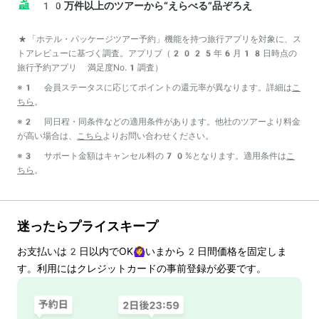
10万件以上のツアーから“えらべる”品ぞろえ
*「ホテル・パッケージツアー予約」機能を持つ旅行アプリを対象に、ス
トアレビューに基づく調査。アプリブ（2025年6月18日時点の
旅行予約アプリ 満足度No.1調査）
※1 会員ステータスに応じてポイントの還元率が異なります。詳細は
こ
ちら
。
※2 同日程・同条件などの適用条件があります。他社のツアーより料金
が高い場合は、
こちら
よりお問い合わせください。
※3 サポート金額はキャンセル料の70%となります。適用条件は
こ
ちら
。
迷ったらプライスキープ
お支払いは
2
日以内でOK🙆‍♀️いまから
2
日間価格を固定しま
す。利用にはクレジットカードの事前登録が必要です。