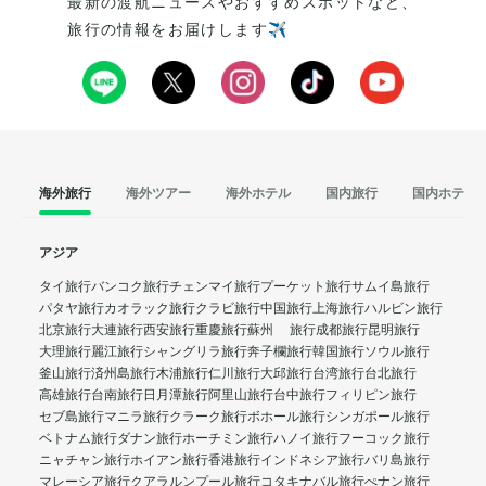
最新の渡航ニュースやおすすめスポットなど、
旅行の情報をお届けします✈️
海外旅行
海外ツアー
海外ホテル
国内旅行
国内ホテル
アジア
タイ旅行
バンコク旅行
チェンマイ旅行
プーケット旅行
サムイ島旅行
パタヤ旅行
カオラック旅行
クラビ旅行
中国旅行
上海旅行
ハルビン旅行
北京旅行
大連旅行
西安旅行
重慶旅行
蘇州 旅行
成都旅行
昆明旅行
大理旅行
麗江旅行
シャングリラ旅行
奔子欄旅行
韓国旅行
ソウル旅行
釜山旅行
済州島旅行
木浦旅行
仁川旅行
大邱旅行
台湾旅行
台北旅行
高雄旅行
台南旅行
日月潭旅行
阿里山旅行
台中旅行
フィリピン旅行
セブ島旅行
マニラ旅行
クラーク旅行
ボホール旅行
シンガポール旅行
ベトナム旅行
ダナン旅行
ホーチミン旅行
ハノイ旅行
フーコック旅行
ニャチャン旅行
ホイアン旅行
香港旅行
インドネシア旅行
バリ島旅行
マレーシア旅行
クアラルンプール旅行
コタキナバル旅行
ぺナン旅行