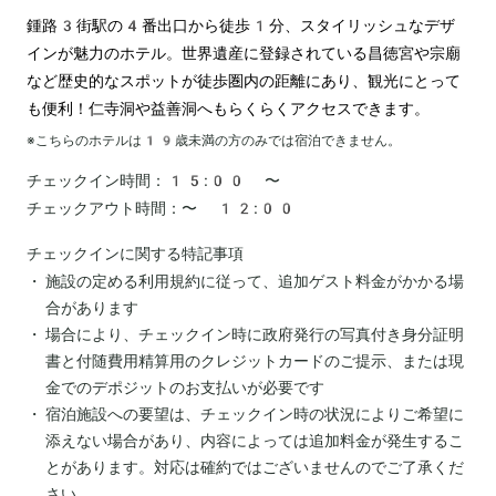
鍾路3街駅の4番出口から徒歩1分、スタイリッシュなデザ
インが魅力のホテル。世界遺産に登録されている昌徳宮や宗廟
など歴史的なスポットが徒歩圏内の距離にあり、観光にとって
も便利！仁寺洞や益善洞へもらくらくアクセスできます。
※こちらのホテルは
19
歳未満の方のみでは宿泊できません。
チェックイン時間：
15:00 〜
チェックアウト時間：
〜 12:00
チェックインに関する特記事項
施設の定める利用規約に従って、追加ゲスト料金がかかる場
合があります
場合により、チェックイン時に政府発行の写真付き身分証明
書と付随費用精算用のクレジットカードのご提示、または現
金でのデポジットのお支払いが必要です
宿泊施設への要望は、チェックイン時の状況によりご希望に
添えない場合があり、内容によっては追加料金が発生するこ
とがあります。対応は確約ではございませんのでご了承くだ
さい