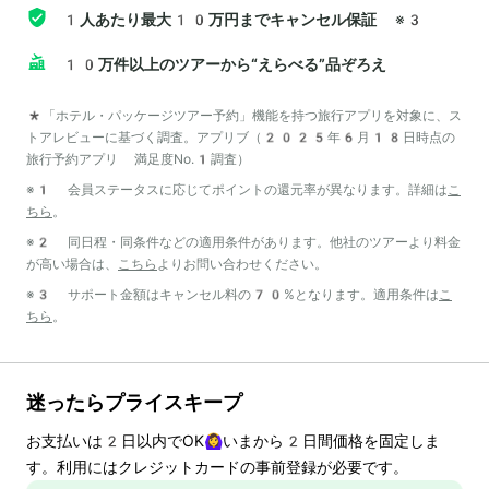
1人あたり最大10万円までキャンセル保証
※3
10万件以上のツアーから“えらべる”品ぞろえ
*「ホテル・パッケージツアー予約」機能を持つ旅行アプリを対象に、ス
トアレビューに基づく調査。アプリブ（2025年6月18日時点の
旅行予約アプリ 満足度No.1調査）
※1 会員ステータスに応じてポイントの還元率が異なります。詳細は
こ
ちら
。
※2 同日程・同条件などの適用条件があります。他社のツアーより料金
が高い場合は、
こちら
よりお問い合わせください。
※3 サポート金額はキャンセル料の70%となります。適用条件は
こ
ちら
。
迷ったらプライスキープ
お支払いは
2
日以内でOK🙆‍♀️いまから
2
日間価格を固定しま
す。利用にはクレジットカードの事前登録が必要です。