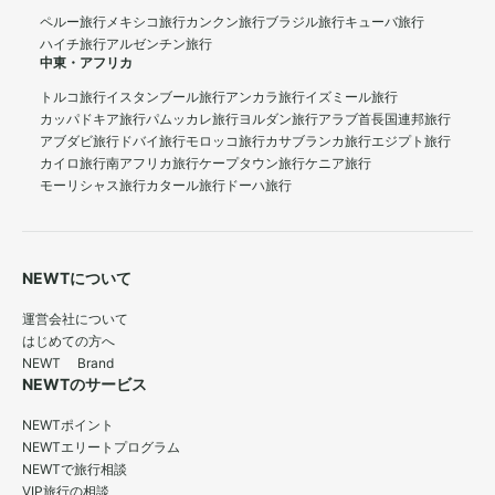
ペルー旅行
メキシコ旅行
カンクン旅行
ブラジル旅行
キューバ旅行
ハイチ旅行
アルゼンチン旅行
中東・アフリカ
トルコ旅行
イスタンブール旅行
アンカラ旅行
イズミール旅行
カッパドキア旅行
パムッカレ旅行
ヨルダン旅行
アラブ首長国連邦旅行
アブダビ旅行
ドバイ旅行
モロッコ旅行
カサブランカ旅行
エジプト旅行
カイロ旅行
南アフリカ旅行
ケープタウン旅行
ケニア旅行
モーリシャス旅行
カタール旅行
ドーハ旅行
NEWTについて
運営会社について
はじめての方へ
NEWT Brand
NEWTのサービス
NEWTポイント
NEWTエリートプログラム
NEWTで旅行相談
VIP旅行の相談