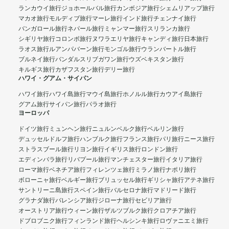
ランカウイ旅行
ジョホールバル旅行
カンボジア旅行
シェムリアップ旅行
マカオ旅行
モルディブ旅行
マーレ旅行
インド旅行
チェンナイ旅行
バンガロール旅行
ネパール旅行
ミャンマー旅行
スリランカ旅行
シギリヤ旅行
コロンボ旅行
ヌワラエリヤ旅行
キャンディ旅行
日本旅行
ラオス旅行
ルアンパバーン旅行
モンゴル旅行
ウランバートル旅行
ブルネイ旅行
バンダルスリブガワン旅行
ウズベキスタン旅行
キルギス旅行
カザフスタン旅行
デリー旅行
ハワイ・グアム・サイパン
ハワイ旅行
ハワイ島旅行
マウイ島旅行
ホノルル旅行
カウアイ島旅行
グアム旅行
サイパン旅行
パラオ旅行
ヨーロッパ
ドイツ旅行
ミュンヘン旅行
ニュルンベルク旅行
ベルリン旅行
デュッセルドルフ旅行
ハンブルク旅行
フランス旅行
パリ旅行
ニース旅行
ストラスブール旅行
リヨン旅行
イギリス旅行
ロンドン旅行
エディンバラ旅行
リバプール旅行
マンチェスター旅行
イタリア旅行
ローマ旅行
ベネチア旅行
フィレンツェ旅行
ミラノ旅行
ナポリ旅行
ボローニャ旅行
ベルギー旅行
ブリュッセル旅行
ギリシャ旅行
アテネ旅行
サントリーニ島旅行
スペイン旅行
バルセロナ旅行
マドリード旅行
グラナダ旅行
バレンシア旅行
ジローナ旅行
セビリア旅行
オーストリア旅行
ウィーン旅行
ザルツブルク旅行
クロアチア旅行
ドブロブニク旅行
フィンランド旅行
ヘルシンキ旅行
ロヴァニエミ旅行