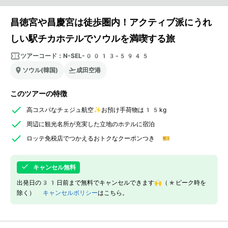
昌徳宮や昌慶宮は徒歩圏内！アクティブ派にうれ
しい駅チカホテルでソウルを満喫する旅
ツアーコード：
N-SEL-0013-5945
ソウル(韓国)
成田空港
このツアーの特徴
高コスパなチェジュ航空✨お預け手荷物は15kg
周辺に観光名所が充実した立地のホテルに宿泊
ロッテ免税店でつかえるおトクなクーポンつき 🎫
キャンセル無料
出発日の31日前まで無料でキャンセルできます🙌（*ピーク時を
除く）
キャンセルポリシー
はこちら。