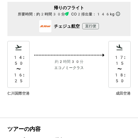
帰りのフライト
所要時間：
約2時間30分
CO2排出量：
146kg
チェジュ航空
直行便
14:
17:
約2時間30分
50
15
エコノミークラス
〜
〜
16:
18:
25
50
仁川国際空港
成田空港
ツアーの内容