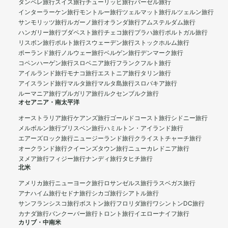
タンペレ旅行
スイス旅行
チューリッヒ旅行
バーゼル旅行
インターラーケン旅行
モントルー旅行
ツェルマット旅行
ルツェルン旅行
サンモリッツ旅行
ルガーノ旅行
オランダ旅行
アムステルダム旅行
ハンガリー旅行
ブダペスト旅行
チェコ旅行
プラハ旅行
ポルトガル旅行
リスボン旅行
ポルト旅行
スウェーデン旅行
ストックホルム旅行
ポーランド旅行
ノルウェー旅行
ベルゲン旅行
デンマーク旅行
コペンハーゲン旅行
スロベニア旅行
フランクフルト旅行
アイルランド旅行
モナコ旅行
エストニア旅行
タリン旅行
アイスランド旅行
マルタ旅行
マルタ島旅行
スロバキア旅行
ルーマニア旅行
ブルガリア旅行
ルクセンブルク旅行
オセアニア・南太平洋
オーストラリア旅行
ケアンズ旅行
ゴールドコースト旅行
シドニー旅行
メルボルン旅行
ブリスベン旅行
ハミルトン・アイランド旅行
エアーズロック旅行
ニュージーランド旅行
クライストチャーチ旅行
オークランド旅行
クイーンズタウン旅行
ニューカレドニア旅行
ヌメア旅行
フィジー旅行
ナンディ旅行
タヒチ旅行
北米
アメリカ旅行
ニューヨーク旅行
ロサンゼルス旅行
ラスベガス旅行
アナハイム旅行
セドナ旅行
シカゴ旅行
シアトル旅行
サンフランシスコ旅行
ボストン旅行
フロリダ旅行
ワシントンDC旅行
カナダ旅行
バンクーバー旅行
トロント旅行
イエローナイフ旅行
カリブ・中南米