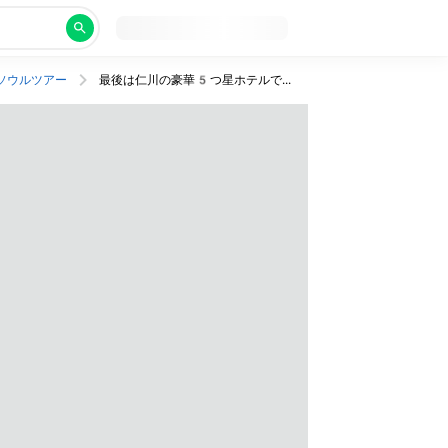
ソウルツアー
最後は仁川の豪華5つ星ホテルで1泊！東大門と明洞の間の駅チカホテルで満喫ソウル旅