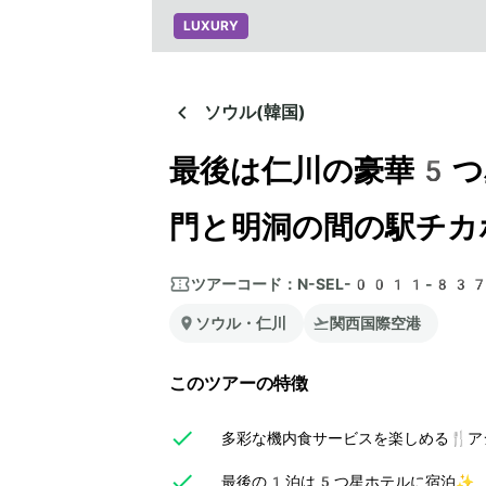
LUXURY
ソウル(韓国)
最後は仁川の豪華5つ
門と明洞の間の駅チカ
ツアーコード：
N-SEL-0011-83
ソウル・仁川
関西国際空港
このツアーの特徴
多彩な機内食サービスを楽しめる🍴ア
最後の1泊は5つ星ホテルに宿泊✨