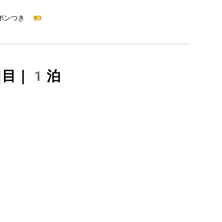
ポンつき 🎫
日目｜1泊