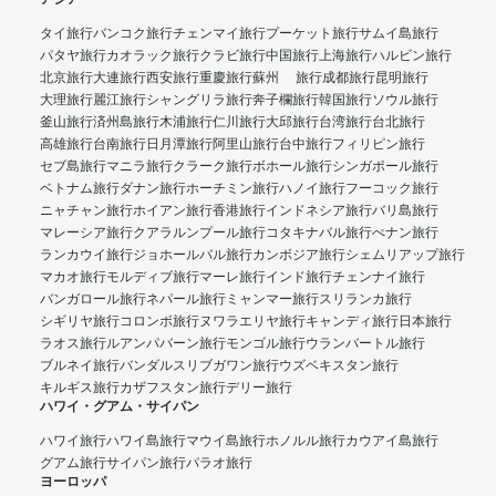
タイ旅行
バンコク旅行
チェンマイ旅行
プーケット旅行
サムイ島旅行
パタヤ旅行
カオラック旅行
クラビ旅行
中国旅行
上海旅行
ハルビン旅行
北京旅行
大連旅行
西安旅行
重慶旅行
蘇州 旅行
成都旅行
昆明旅行
大理旅行
麗江旅行
シャングリラ旅行
奔子欄旅行
韓国旅行
ソウル旅行
釜山旅行
済州島旅行
木浦旅行
仁川旅行
大邱旅行
台湾旅行
台北旅行
高雄旅行
台南旅行
日月潭旅行
阿里山旅行
台中旅行
フィリピン旅行
セブ島旅行
マニラ旅行
クラーク旅行
ボホール旅行
シンガポール旅行
ベトナム旅行
ダナン旅行
ホーチミン旅行
ハノイ旅行
フーコック旅行
ニャチャン旅行
ホイアン旅行
香港旅行
インドネシア旅行
バリ島旅行
マレーシア旅行
クアラルンプール旅行
コタキナバル旅行
ぺナン旅行
ランカウイ旅行
ジョホールバル旅行
カンボジア旅行
シェムリアップ旅行
マカオ旅行
モルディブ旅行
マーレ旅行
インド旅行
チェンナイ旅行
バンガロール旅行
ネパール旅行
ミャンマー旅行
スリランカ旅行
シギリヤ旅行
コロンボ旅行
ヌワラエリヤ旅行
キャンディ旅行
日本旅行
ラオス旅行
ルアンパバーン旅行
モンゴル旅行
ウランバートル旅行
ブルネイ旅行
バンダルスリブガワン旅行
ウズベキスタン旅行
キルギス旅行
カザフスタン旅行
デリー旅行
ハワイ・グアム・サイパン
ハワイ旅行
ハワイ島旅行
マウイ島旅行
ホノルル旅行
カウアイ島旅行
グアム旅行
サイパン旅行
パラオ旅行
ヨーロッパ