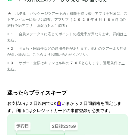
*「ホテル・パッケージツアー予約」機能を持つ旅行アプリを対象に、ス
トアレビューに基づく調査。アプリブ（2025年6月18日時点の
旅行予約アプリ 満足度No.1調査）
※1 会員ステータスに応じてポイントの還元率が異なります。詳細は
こ
ちら
。
※2 同日程・同条件などの適用条件があります。他社のツアーより料金
が高い場合は、
こちら
よりお問い合わせください。
※3 サポート金額はキャンセル料の70%となります。適用条件は
こ
ちら
。
迷ったらプライスキープ
お支払いは
2
日以内でOK🙆‍♀️いまから
2
日間価格を固定しま
す。利用にはクレジットカードの事前登録が必要です。