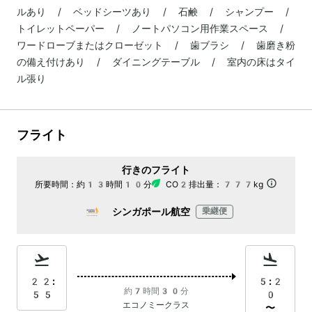
ルあり / ベッドシーツあり / 石鹸 / シャンプー /
トイレットペーパー / ノートパソコン用作業スペース /
ワードローブまたはクローゼット / 歯ブラシ / 歯磨き粉
の備え付けあり / ダイニングテーブル / 室内の床はタイ
ル張り
フライト
行きのフライト
所要時間：
約13時間10分
CO2排出量：
777kg
シンガポール航空
乗継便
22:
5:2
約7時間30分
55
0
エコノミークラス
〜