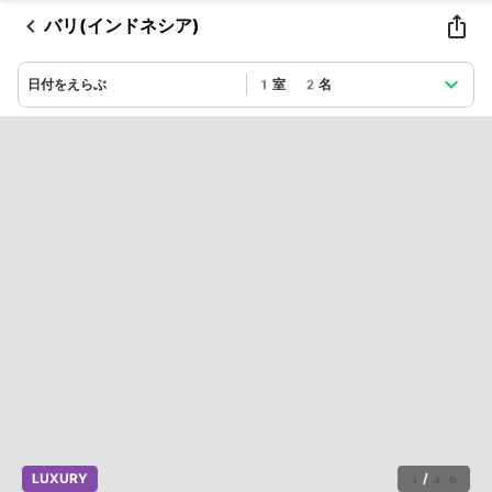
バリ(インドネシア)
日付をえらぶ
1室 2名
LUXURY
1
/
36