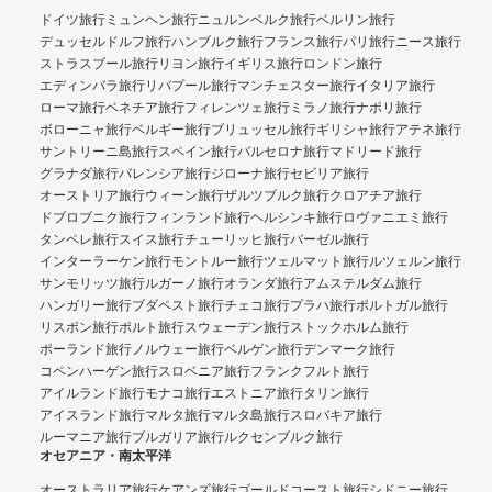
ドイツ旅行
ミュンヘン旅行
ニュルンベルク旅行
ベルリン旅行
デュッセルドルフ旅行
ハンブルク旅行
フランス旅行
パリ旅行
ニース旅行
ストラスブール旅行
リヨン旅行
イギリス旅行
ロンドン旅行
エディンバラ旅行
リバプール旅行
マンチェスター旅行
イタリア旅行
ローマ旅行
ベネチア旅行
フィレンツェ旅行
ミラノ旅行
ナポリ旅行
ボローニャ旅行
ベルギー旅行
ブリュッセル旅行
ギリシャ旅行
アテネ旅行
サントリーニ島旅行
スペイン旅行
バルセロナ旅行
マドリード旅行
グラナダ旅行
バレンシア旅行
ジローナ旅行
セビリア旅行
オーストリア旅行
ウィーン旅行
ザルツブルク旅行
クロアチア旅行
ドブロブニク旅行
フィンランド旅行
ヘルシンキ旅行
ロヴァニエミ旅行
タンペレ旅行
スイス旅行
チューリッヒ旅行
バーゼル旅行
インターラーケン旅行
モントルー旅行
ツェルマット旅行
ルツェルン旅行
サンモリッツ旅行
ルガーノ旅行
オランダ旅行
アムステルダム旅行
ハンガリー旅行
ブダペスト旅行
チェコ旅行
プラハ旅行
ポルトガル旅行
リスボン旅行
ポルト旅行
スウェーデン旅行
ストックホルム旅行
ポーランド旅行
ノルウェー旅行
ベルゲン旅行
デンマーク旅行
コペンハーゲン旅行
スロベニア旅行
フランクフルト旅行
アイルランド旅行
モナコ旅行
エストニア旅行
タリン旅行
アイスランド旅行
マルタ旅行
マルタ島旅行
スロバキア旅行
ルーマニア旅行
ブルガリア旅行
ルクセンブルク旅行
オセアニア・南太平洋
オーストラリア旅行
ケアンズ旅行
ゴールドコースト旅行
シドニー旅行