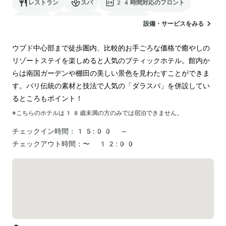
レストラン
スパ
24時間対応のフロント
駐車場
ランドリー
空港送迎
設備・サービスをみる
ウブド中心部まで徒歩圏内、比較的お手ごろな価格で癒やしの
リゾートステイを楽しめると人気のブティックホテル。館内か
らは南国ガーデンや棚田の美しい景色を見わたすことができま
す。バリ伝統の素材と技法で人気の「ダラスパ」を併設してい
るところもポイント！
※こちらのホテルは
18
歳未満の方のみでは宿泊できません。
チェックイン時間：
15:00 ～
チェックアウト時間：
〜 12:00