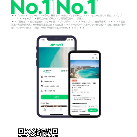
*1「ホテル・パッケージツアー予約」機能を持つ旅行アプリを対象に、ストアレビューに基づく調査。アプリブ
（2025年6月18日時点の旅行予約アプリ利用満足度No.1調査）
*2「品揃え」＝個人向け海外パッケージ数。アプリブ調べ（2026年1月）。観光庁発表「2024年度主
要旅行業者取扱状況」海外旅行取扱額上位4社含む計7サイトの公式サイト上のプラン数を集計・比較。海外旅行取り
扱いパッケージ数No.1調査：https://app-liv.jp/articles/155712/