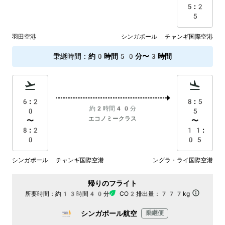
5:2
5
羽田空港
シンガポール チャンギ国際空港
乗継時間
：
約0時間50分〜3時間
6:2
8:5
約2時間40分
0
5
エコノミークラス
〜
〜
8:2
11:
0
05
シンガポール チャンギ国際空港
ングラ・ライ国際空港
帰りのフライト
所要時間：
約13時間40分
CO2排出量：
777kg
シンガポール航空
乗継便