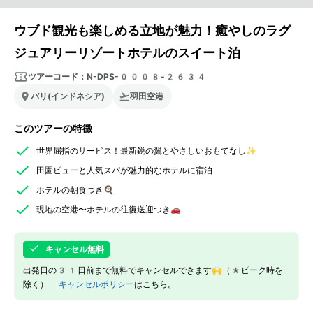
ウブド観光も楽しめる立地が魅力！癒やしのラグ
ジュアリーリゾートホテルのスイート泊
ツアーコード：
N-DPS-0008-2634
バリ(インドネシア)
羽田空港
このツアーの特徴
世界屈指のサービス！最新鋭の翼とやさしいおもてなし✨
田園ビューと人気スパが魅力的なホテルに宿泊
ホテルの朝食つき🍳
現地の空港〜ホテルの往復送迎つき🚗
キャンセル無料
出発日の31日前まで無料でキャンセルできます🙌（*ピーク時を
除く）
キャンセルポリシー
はこちら。