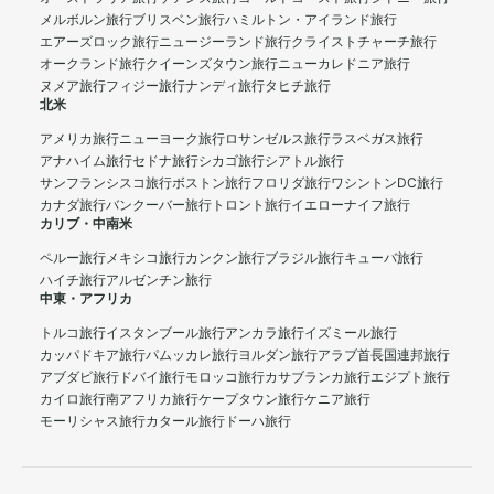
メルボルン旅行
ブリスベン旅行
ハミルトン・アイランド旅行
エアーズロック旅行
ニュージーランド旅行
クライストチャーチ旅行
オークランド旅行
クイーンズタウン旅行
ニューカレドニア旅行
ヌメア旅行
フィジー旅行
ナンディ旅行
タヒチ旅行
北米
アメリカ旅行
ニューヨーク旅行
ロサンゼルス旅行
ラスベガス旅行
アナハイム旅行
セドナ旅行
シカゴ旅行
シアトル旅行
サンフランシスコ旅行
ボストン旅行
フロリダ旅行
ワシントンDC旅行
カナダ旅行
バンクーバー旅行
トロント旅行
イエローナイフ旅行
カリブ・中南米
ペルー旅行
メキシコ旅行
カンクン旅行
ブラジル旅行
キューバ旅行
ハイチ旅行
アルゼンチン旅行
中東・アフリカ
トルコ旅行
イスタンブール旅行
アンカラ旅行
イズミール旅行
カッパドキア旅行
パムッカレ旅行
ヨルダン旅行
アラブ首長国連邦旅行
アブダビ旅行
ドバイ旅行
モロッコ旅行
カサブランカ旅行
エジプト旅行
カイロ旅行
南アフリカ旅行
ケープタウン旅行
ケニア旅行
モーリシャス旅行
カタール旅行
ドーハ旅行