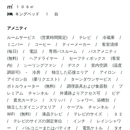
106㎡
キングベッド 1 台
アメニティ
ルームサービス (営業時間限定) / テレビ / 冷蔵庫 /
ミニバー / コーヒー / ティーメーカー / 客室清掃
(毎日) / 電話 / 専用バスルーム / バスアメニティ
(無料) / ヘアドライヤー / セーフティボックス (客室
内) / シーリングファン / デスク / 室内空調 (温度
調節可) - 冷房 / 独立した応接エリア / アイロン /
アイロン台 (要リクエスト) / ターンダウンサービス /
ボトルウォーター (無料) / 調理器具および食器類 / プ
レミアム チャンネル / 外通路よりアクセス可 / ビデ
/ 遮光カーテン / スリッパ / シャワー、浴槽別 /
独立したダイニングエリア / ケーブル チャンネル /
WiFi (無料) / 液晶テレビ / テレビのサイズ : 32
/ テレビのサイズの測定単位 : インチ / レインシャワ
ー / バルコニーまたはパティオ / 電気ケトル / タオ