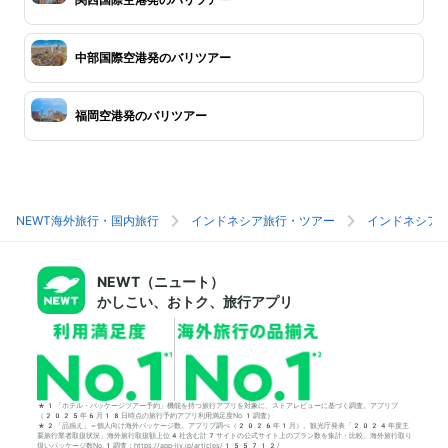
中部国際空港発のバリツアー
福岡空港発のバリツアー
NEWT海外旅行・国内旅行
インドネシア旅行・ツアー
インドネシア
NEWT（ニュート）
かしこい、おトク、旅行アプリ
*1「ホテル・パッケージツアー予約」機能を持つ旅行アプリを対象に、ストアレビューに基づく調査。アプリブ
（2025年6月18日時点の旅行予約アプリ利用満足度No.1調査）
*2「品揃え」＝個人向け海外パッケージ数。アプリブ調べ（2026年1月）。観光庁発表「2024年度主
要旅行業者取扱状況」海外旅行取扱額上位4社含む計7サイトの公式サイト上のプラン数を集計・比較。海外旅行取り
扱いパッケージ数No.1調査：https://app-liv.jp/articles/155712/