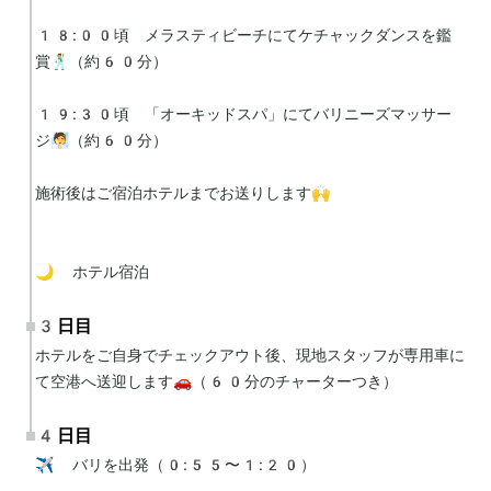
18:00頃　メラスティビーチにてケチャックダンスを鑑
賞🕺（約60分）

19:30頃　「オーキッドスパ」にてバリニーズマッサー
ジ🧖（約60分）

施術後はご宿泊ホテルまでお送りします🙌

🌙 ホテル宿泊
3日目
ホテルをご自身でチェックアウト後、現地スタッフが専用車に
て空港へ送迎します🚗（60分のチャーターつき）
4日目
✈️ バリを出発（0:55〜1:20）
