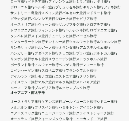
ローマ旅行
ベネチア旅行
フィレンツェ旅行
ミラノ旅行
ナポリ旅行
ボローニャ旅行
ベルギー旅行
ブリュッセル旅行
ギリシャ旅行
アテネ旅行
サントリーニ島旅行
スペイン旅行
バルセロナ旅行
マドリード旅行
グラナダ旅行
バレンシア旅行
ジローナ旅行
セビリア旅行
オーストリア旅行
ウィーン旅行
ザルツブルク旅行
クロアチア旅行
ドブロブニク旅行
フィンランド旅行
ヘルシンキ旅行
ロヴァニエミ旅行
タンペレ旅行
スイス旅行
チューリッヒ旅行
バーゼル旅行
インターラーケン旅行
モントルー旅行
ツェルマット旅行
ルツェルン旅行
サンモリッツ旅行
ルガーノ旅行
オランダ旅行
アムステルダム旅行
ハンガリー旅行
ブダペスト旅行
チェコ旅行
プラハ旅行
ポルトガル旅行
リスボン旅行
ポルト旅行
スウェーデン旅行
ストックホルム旅行
ポーランド旅行
ノルウェー旅行
ベルゲン旅行
デンマーク旅行
コペンハーゲン旅行
スロベニア旅行
フランクフルト旅行
アイルランド旅行
モナコ旅行
エストニア旅行
タリン旅行
アイスランド旅行
マルタ旅行
マルタ島旅行
スロバキア旅行
ルーマニア旅行
ブルガリア旅行
ルクセンブルク旅行
オセアニア・南太平洋
オーストラリア旅行
ケアンズ旅行
ゴールドコースト旅行
シドニー旅行
メルボルン旅行
ブリスベン旅行
ハミルトン・アイランド旅行
エアーズロック旅行
ニュージーランド旅行
クライストチャーチ旅行
オークランド旅行
クイーンズタウン旅行
ニューカレドニア旅行
ヌメア旅行
フィジー旅行
ナンディ旅行
タヒチ旅行