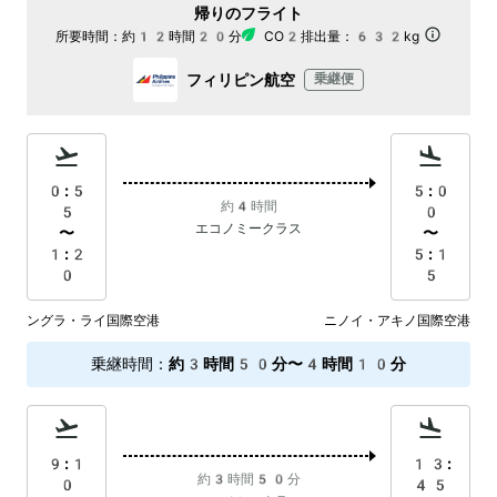
帰りのフライト
所要時間：
約12時間20分
CO2排出量：
632kg
フィリピン航空
乗継便
0:5
5:0
約4時間
5
0
エコノミークラス
〜
〜
1:2
5:1
0
5
ングラ・ライ国際空港
ニノイ・アキノ国際空港
乗継時間
：
約3時間50分〜4時間10分
9:1
13:
約3時間50分
0
45