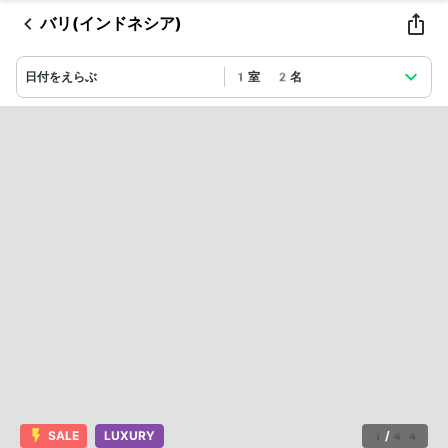
バリ(インドネシア)
日付をえらぶ
1室 2名
SALE
LUXURY
1
/
44