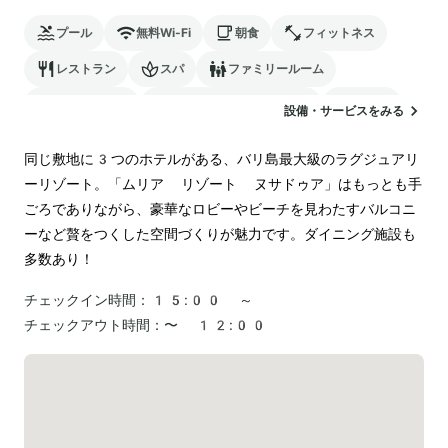
プール
無料Wi-Fi
朝食
フィットネス
レストラン
スパ
ファミリールーム
バリアフリー
24時間対応のフロント
駐車場
設備・サービスをみる
ランドリー
空港送迎
同じ敷地に3つのホテルがある、バリ島最大級のラグジュアリ
ーリゾート。「ムリア リゾート ヌサドゥア」はもっとも手
ごろでありながら、豪華なロビーやビーチを見わたすバルコニ
ーなど贅をつくした空間づくりが魅力です。ダイニング施設も
多数あり！
チェックイン時間：
15:00 ～
チェックアウト時間：
〜 12:00