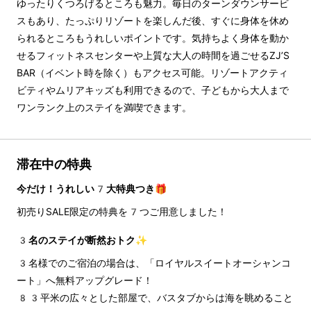
ゆったりくつろげるところも魅力。毎日のターンダウンサービ
スもあり、たっぷりリゾートを楽しんだ後、すぐに身体を休め
られるところもうれしいポイントです。気持ちよく身体を動か
せるフィットネスセンターや上質な大人の時間を過ごせるZJ’S 
BAR（イベント時を除く）もアクセス可能。リゾートアクティ
ビティやムリアキッズも利用できるので、子どもから大人まで
ワンランク上のステイを満喫できます。
滞在中の特典
今だけ！うれしい7大特典つき🎁
初売りSALE限定の特典を7つご用意しました！
3名のステイが断然おトク✨
3名様でのご宿泊の場合は、「ロイヤルスイートオーシャンコ
ート」へ無料アップグレード！
83平米の広々とした部屋で、バスタブからは海を眺めること