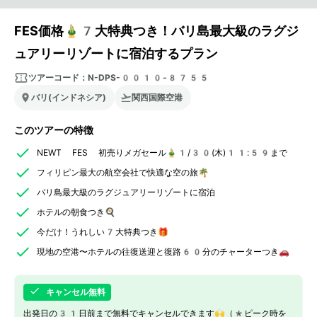
FES価格🎍7大特典つき！バリ島最大級のラグジ
ュアリーリゾートに宿泊するプラン
ツアーコード：
N-DPS-0010-8755
バリ(インドネシア)
関西国際空港
このツアーの特徴
NEWT FES 初売りメガセール🎍1/30(木)11:59まで
フィリピン最大の航空会社で快適な空の旅🌴
バリ島最大級のラグジュアリーリゾートに宿泊
ホテルの朝食つき🍳
今だけ！うれしい7大特典つき🎁
現地の空港〜ホテルの往復送迎と復路60分のチャーターつき🚗
キャンセル無料
出発日の31日前まで無料でキャンセルできます🙌（*ピーク時を