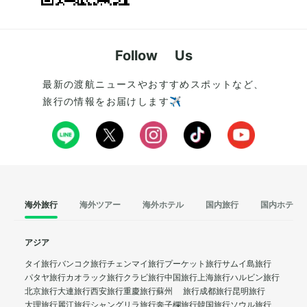
Follow Us
最新の渡航ニュースやおすすめスポットなど、
旅行の情報をお届けします✈️
海外旅行
海外ツアー
海外ホテル
国内旅行
国内ホテル
アジア
タイ旅行
バンコク旅行
チェンマイ旅行
プーケット旅行
サムイ島旅行
パタヤ旅行
カオラック旅行
クラビ旅行
中国旅行
上海旅行
ハルビン旅行
北京旅行
大連旅行
西安旅行
重慶旅行
蘇州 旅行
成都旅行
昆明旅行
大理旅行
麗江旅行
シャングリラ旅行
奔子欄旅行
韓国旅行
ソウル旅行