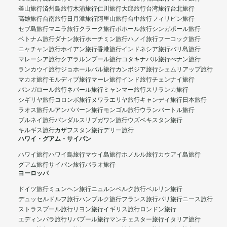
釜山旅行
済州島旅行
木浦旅行
仁川旅行
大邱旅行
台湾旅行
台北旅行
高雄旅行
台南旅行
日月潭旅行
阿里山旅行
台中旅行
フィリピン旅行
セブ島旅行
マニラ旅行
クラーク旅行
ボホール旅行
シンガポール旅行
ベトナム旅行
ダナン旅行
ホーチミン旅行
ハノイ旅行
フーコック旅行
ニャチャン旅行
ホイアン旅行
香港旅行
インドネシア旅行
バリ島旅行
マレーシア旅行
クアラルンプール旅行
コタキナバル旅行
ぺナン旅行
ランカウイ旅行
ジョホールバル旅行
カンボジア旅行
シェムリアップ旅行
マカオ旅行
モルディブ旅行
マーレ旅行
インド旅行
チェンナイ旅行
バンガロール旅行
ネパール旅行
ミャンマー旅行
スリランカ旅行
シギリヤ旅行
コロンボ旅行
ヌワラエリヤ旅行
キャンディ旅行
日本旅行
ラオス旅行
ルアンパバーン旅行
モンゴル旅行
ウランバートル旅行
ブルネイ旅行
バンダルスリブガワン旅行
ウズベキスタン旅行
キルギス旅行
カザフスタン旅行
デリー旅行
ハワイ・グアム・サイパン
ハワイ旅行
ハワイ島旅行
マウイ島旅行
ホノルル旅行
カウアイ島旅行
グアム旅行
サイパン旅行
パラオ旅行
ヨーロッパ
ドイツ旅行
ミュンヘン旅行
ニュルンベルク旅行
ベルリン旅行
デュッセルドルフ旅行
ハンブルク旅行
フランス旅行
パリ旅行
ニース旅行
ストラスブール旅行
リヨン旅行
イギリス旅行
ロンドン旅行
エディンバラ旅行
リバプール旅行
マンチェスター旅行
イタリア旅行