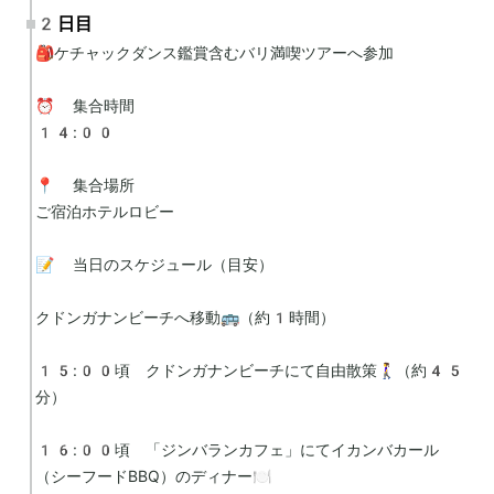
2日目
🎒ケチャックダンス鑑賞含むバリ満喫ツアーへ参加

⏰ 集合時間

14:00

📍 集合場所

ご宿泊ホテルロビー

📝 当日のスケジュール（目安）

クドンガナンビーチへ移動🚌（約1時間）

15:00頃　クドンガナンビーチにて自由散策🚶‍♀️（約45
分）

16:00頃　「ジンバランカフェ」にてイカンバカール
（シーフードBBQ）のディナー🍽️
