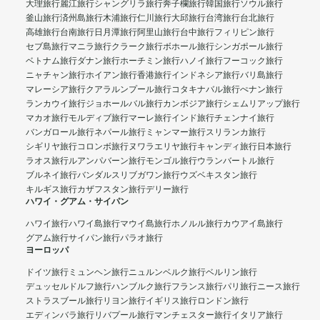
大理旅行
麗江旅行
シャングリラ旅行
奔子欄旅行
韓国旅行
ソウル旅行
釜山旅行
済州島旅行
木浦旅行
仁川旅行
大邱旅行
台湾旅行
台北旅行
高雄旅行
台南旅行
日月潭旅行
阿里山旅行
台中旅行
フィリピン旅行
セブ島旅行
マニラ旅行
クラーク旅行
ボホール旅行
シンガポール旅行
ベトナム旅行
ダナン旅行
ホーチミン旅行
ハノイ旅行
フーコック旅行
ニャチャン旅行
ホイアン旅行
香港旅行
インドネシア旅行
バリ島旅行
マレーシア旅行
クアラルンプール旅行
コタキナバル旅行
ぺナン旅行
ランカウイ旅行
ジョホールバル旅行
カンボジア旅行
シェムリアップ旅行
マカオ旅行
モルディブ旅行
マーレ旅行
インド旅行
チェンナイ旅行
バンガロール旅行
ネパール旅行
ミャンマー旅行
スリランカ旅行
シギリヤ旅行
コロンボ旅行
ヌワラエリヤ旅行
キャンディ旅行
日本旅行
ラオス旅行
ルアンパバーン旅行
モンゴル旅行
ウランバートル旅行
ブルネイ旅行
バンダルスリブガワン旅行
ウズベキスタン旅行
キルギス旅行
カザフスタン旅行
デリー旅行
ハワイ・グアム・サイパン
ハワイ旅行
ハワイ島旅行
マウイ島旅行
ホノルル旅行
カウアイ島旅行
グアム旅行
サイパン旅行
パラオ旅行
ヨーロッパ
ドイツ旅行
ミュンヘン旅行
ニュルンベルク旅行
ベルリン旅行
デュッセルドルフ旅行
ハンブルク旅行
フランス旅行
パリ旅行
ニース旅行
ストラスブール旅行
リヨン旅行
イギリス旅行
ロンドン旅行
エディンバラ旅行
リバプール旅行
マンチェスター旅行
イタリア旅行