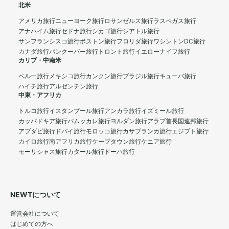
北米
アメリカ旅行
ニューヨーク旅行
ロサンゼルス旅行
ラスベガス旅行
アナハイム旅行
セドナ旅行
シカゴ旅行
シアトル旅行
サンフランシスコ旅行
ボストン旅行
フロリダ旅行
ワシントンDC旅行
カナダ旅行
バンクーバー旅行
トロント旅行
イエローナイフ旅行
カリブ・中南米
ペルー旅行
メキシコ旅行
カンクン旅行
ブラジル旅行
キューバ旅行
ハイチ旅行
アルゼンチン旅行
中東・アフリカ
トルコ旅行
イスタンブール旅行
アンカラ旅行
イズミール旅行
カッパドキア旅行
パムッカレ旅行
ヨルダン旅行
アラブ首長国連邦旅行
アブダビ旅行
ドバイ旅行
モロッコ旅行
カサブランカ旅行
エジプト旅行
カイロ旅行
南アフリカ旅行
ケープタウン旅行
ケニア旅行
モーリシャス旅行
カタール旅行
ドーハ旅行
NEWTについて
運営会社について
はじめての方へ