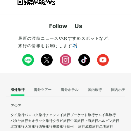
Follow Us
最新の渡航ニュースやおすすめスポットなど、
旅行の情報をお届けします✈️
海外旅行
海外ツアー
海外ホテル
国内旅行
国内ホテル
アジア
タイ旅行
バンコク旅行
チェンマイ旅行
プーケット旅行
サムイ島旅行
パタヤ旅行
カオラック旅行
クラビ旅行
中国旅行
上海旅行
ハルビン旅行
北京旅行
大連旅行
西安旅行
重慶旅行
蘇州 旅行
成都旅行
昆明旅行