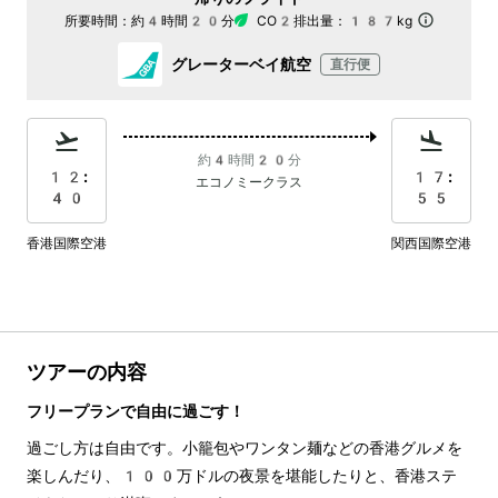
所要時間：
約4時間20分
CO2排出量：
187kg
グレーターベイ航空
直行便
約4時間20分
12:
17:
エコノミークラス
40
55
香港国際空港
関西国際空港
ツアーの内容
フリープランで自由に過ごす！
過ごし方は自由です。小籠包やワンタン麺などの香港グルメを
楽しんだり、100万ドルの夜景を堪能したりと、香港ステ