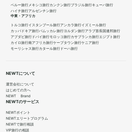
ペルー旅行
メキシコ旅行
カンクン旅行
ブラジル旅行
キューバ旅行
ハイチ旅行
アルゼンチン旅行
中東・アフリカ
トルコ旅行
イスタンブール旅行
アンカラ旅行
イズミール旅行
カッパドキア旅行
パムッカレ旅行
ヨルダン旅行
アラブ首長国連邦旅行
アブダビ旅行
ドバイ旅行
モロッコ旅行
カサブランカ旅行
エジプト旅行
カイロ旅行
南アフリカ旅行
ケープタウン旅行
ケニア旅行
モーリシャス旅行
カタール旅行
ドーハ旅行
NEWTについて
運営会社について
はじめての方へ
NEWT Brand
NEWTのサービス
NEWTポイント
NEWTエリートプログラム
NEWTで旅行相談
VIP旅行の相談