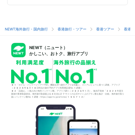
NEWT海外旅行・国内旅行
香港旅行・ツアー
香港ツアー
香港旅
NEWT（ニュート）
かしこい、おトク、旅行アプリ
*1「ホテル・パッケージツアー予約」機能を持つ旅行アプリを対象に、ストアレビューに基づく調査。アプリブ
（2025年6月18日時点の旅行予約アプリ利用満足度No.1調査）
*2「品揃え」＝個人向け海外パッケージ数。アプリブ調べ（2026年1月）。観光庁発表「2024年度主
要旅行業者取扱状況」海外旅行取扱額上位4社含む計7サイトの公式サイト上のプラン数を集計・比較。海外旅行取り
扱いパッケージ数No.1調査：https://app-liv.jp/articles/155712/