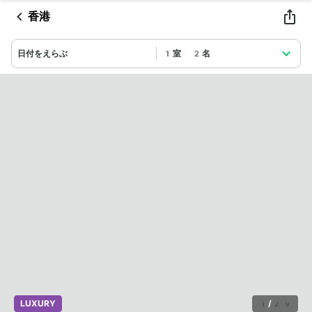
香港
日付をえらぶ
1室 2名
LUXURY
1
/
29