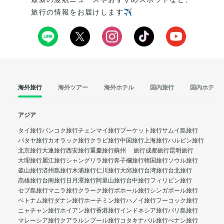
旅行の情報をお届けします✈️
海外旅行
海外ツアー
海外ホテル
国内旅行
国内ホテル
アジア
タイ旅行
バンコク旅行
チェンマイ旅行
プーケット旅行
サムイ島旅行
パタヤ旅行
カオラック旅行
クラビ旅行
中国旅行
上海旅行
ハルビン旅行
北京旅行
大連旅行
西安旅行
重慶旅行
蘇州 旅行
成都旅行
昆明旅行
大理旅行
麗江旅行
シャングリラ旅行
奔子欄旅行
韓国旅行
ソウル旅行
釜山旅行
済州島旅行
木浦旅行
仁川旅行
大邱旅行
台湾旅行
台北旅行
高雄旅行
台南旅行
日月潭旅行
阿里山旅行
台中旅行
フィリピン旅行
セブ島旅行
マニラ旅行
クラーク旅行
ボホール旅行
シンガポール旅行
ベトナム旅行
ダナン旅行
ホーチミン旅行
ハノイ旅行
フーコック旅行
ニャチャン旅行
ホイアン旅行
香港旅行
インドネシア旅行
バリ島旅行
マレーシア旅行
クアラルンプール旅行
コタキナバル旅行
ぺナン旅行