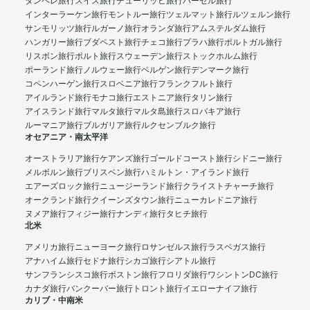
タンペレ旅行
スイス旅行
チューリッヒ旅行
バーゼル旅行
インターラーケン旅行
モントルー旅行
ツェルマット旅行
ルツェルン旅行
サンモリッツ旅行
ルガーノ旅行
オランダ旅行
アムステルダム旅行
ハンガリー旅行
ブダペスト旅行
チェコ旅行
プラハ旅行
ポルトガル旅行
リスボン旅行
ポルト旅行
スウェーデン旅行
ストックホルム旅行
ポーランド旅行
ノルウェー旅行
ベルゲン旅行
デンマーク旅行
コペンハーゲン旅行
スロベニア旅行
フランクフルト旅行
アイルランド旅行
モナコ旅行
エストニア旅行
タリン旅行
アイスランド旅行
マルタ旅行
マルタ島旅行
スロバキア旅行
ルーマニア旅行
ブルガリア旅行
ルクセンブルク旅行
オセアニア・南太平洋
オーストラリア旅行
ケアンズ旅行
ゴールドコースト旅行
シドニー旅行
メルボルン旅行
ブリスベン旅行
ハミルトン・アイランド旅行
エアーズロック旅行
ニュージーランド旅行
クライストチャーチ旅行
オークランド旅行
クイーンズタウン旅行
ニューカレドニア旅行
ヌメア旅行
フィジー旅行
ナンディ旅行
タヒチ旅行
北米
アメリカ旅行
ニューヨーク旅行
ロサンゼルス旅行
ラスベガス旅行
アナハイム旅行
セドナ旅行
シカゴ旅行
シアトル旅行
サンフランシスコ旅行
ボストン旅行
フロリダ旅行
ワシントンDC旅行
カナダ旅行
バンクーバー旅行
トロント旅行
イエローナイフ旅行
カリブ・中南米