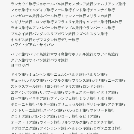
ランカウイ旅行
ジョホールバル旅行
カンボジア旅行
シェムリアップ旅行
マカオ旅行
モルディブ旅行
マーレ旅行
インド旅行
チェンナイ旅行
バンガロール旅行
ネパール旅行
ミャンマー旅行
スリランカ旅行
シギリヤ旅行
コロンボ旅行
ヌワラエリヤ旅行
キャンディ旅行
日本旅行
ラオス旅行
ルアンパバーン旅行
モンゴル旅行
ウランバートル旅行
ブルネイ旅行
バンダルスリブガワン旅行
ウズベキスタン旅行
キルギス旅行
カザフスタン旅行
デリー旅行
ハワイ・グアム・サイパン
ハワイ旅行
ハワイ島旅行
マウイ島旅行
ホノルル旅行
カウアイ島旅行
グアム旅行
サイパン旅行
パラオ旅行
ヨーロッパ
ドイツ旅行
ミュンヘン旅行
ニュルンベルク旅行
ベルリン旅行
デュッセルドルフ旅行
ハンブルク旅行
フランス旅行
パリ旅行
ニース旅行
ストラスブール旅行
リヨン旅行
イギリス旅行
ロンドン旅行
エディンバラ旅行
リバプール旅行
マンチェスター旅行
イタリア旅行
ローマ旅行
ベネチア旅行
フィレンツェ旅行
ミラノ旅行
ナポリ旅行
ボローニャ旅行
ベルギー旅行
ブリュッセル旅行
ギリシャ旅行
アテネ旅行
サントリーニ島旅行
スペイン旅行
バルセロナ旅行
マドリード旅行
グラナダ旅行
バレンシア旅行
ジローナ旅行
セビリア旅行
オーストリア旅行
ウィーン旅行
ザルツブルク旅行
クロアチア旅行
ドブロブニク旅行
フィンランド旅行
ヘルシンキ旅行
ロヴァニエミ旅行