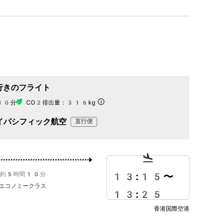
行きのフライト
30分
CO2排出量：
316kg
イパシフィック航空
直行便
約5時間10分
13:15
〜
エコノミークラス
13:25
香港国際空港