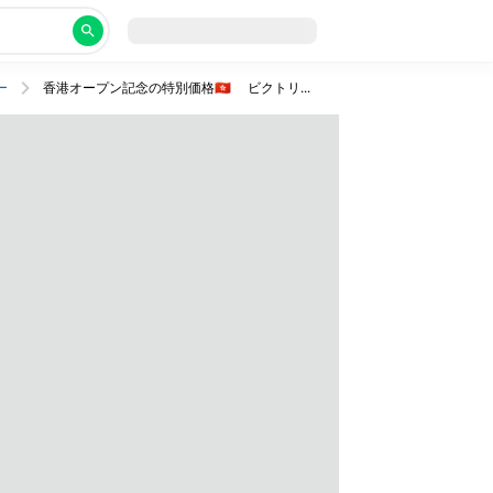
ー
香港オープン記念の特別価格🇭🇰 ビクトリア湾が目の前のホテルに宿泊。中環へのアクセスも便利！