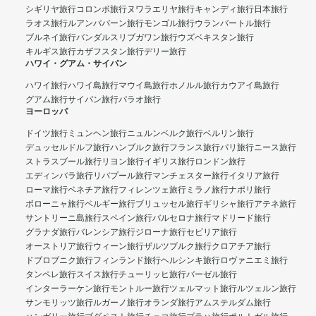
シギリヤ旅行
コロンボ旅行
ヌワラエリヤ旅行
キャンディ旅行
日本旅行
ラオス旅行
ルアンパバーン旅行
モンゴル旅行
ウランバートル旅行
ブルネイ旅行
バンダルスリブガワン旅行
ウズベキスタン旅行
キルギス旅行
カザフスタン旅行
デリー旅行
ハワイ・グアム・サイパン
ハワイ旅行
ハワイ島旅行
マウイ島旅行
ホノルル旅行
カウアイ島旅行
グアム旅行
サイパン旅行
パラオ旅行
ヨーロッパ
ドイツ旅行
ミュンヘン旅行
ニュルンベルク旅行
ベルリン旅行
デュッセルドルフ旅行
ハンブルク旅行
フランス旅行
パリ旅行
ニース旅行
ストラスブール旅行
リヨン旅行
イギリス旅行
ロンドン旅行
エディンバラ旅行
リバプール旅行
マンチェスター旅行
イタリア旅行
ローマ旅行
ベネチア旅行
フィレンツェ旅行
ミラノ旅行
ナポリ旅行
ボローニャ旅行
ベルギー旅行
ブリュッセル旅行
ギリシャ旅行
アテネ旅行
サントリーニ島旅行
スペイン旅行
バルセロナ旅行
マドリード旅行
グラナダ旅行
バレンシア旅行
ジローナ旅行
セビリア旅行
オーストリア旅行
ウィーン旅行
ザルツブルク旅行
クロアチア旅行
ドブロブニク旅行
フィンランド旅行
ヘルシンキ旅行
ロヴァニエミ旅行
タンペレ旅行
スイス旅行
チューリッヒ旅行
バーゼル旅行
インターラーケン旅行
モントルー旅行
ツェルマット旅行
ルツェルン旅行
サンモリッツ旅行
ルガーノ旅行
オランダ旅行
アムステルダム旅行