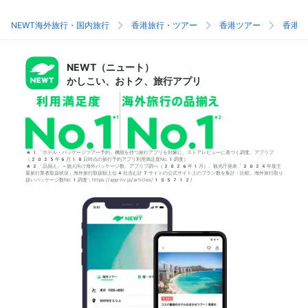
NEWT海外旅行・国内旅行
香港旅行・ツアー
香港ツアー
香港旅
NEWT（ニュート）
かしこい、おトク、旅行アプリ
*1「ホテル・パッケージツアー予約」機能を持つ旅行アプリを対象に、ストアレビューに基づく調査。アプリブ
（2025年6月18日時点の旅行予約アプリ利用満足度No.1調査）
*2「品揃え」＝個人向け海外パッケージ数。アプリブ調べ（2026年1月）。観光庁発表「2024年度主
要旅行業者取扱状況」海外旅行取扱額上位4社含む計7サイトの公式サイト上のプラン数を集計・比較。海外旅行取り
扱いパッケージ数No.1調査：https://app-liv.jp/articles/155712/