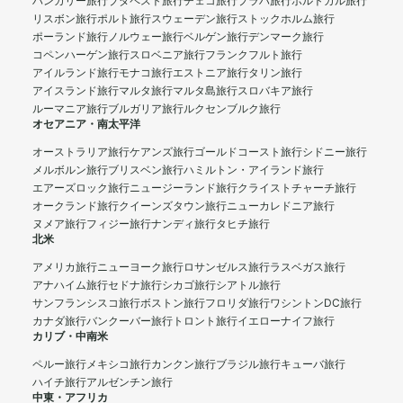
ハンガリー旅行
ブダペスト旅行
チェコ旅行
プラハ旅行
ポルトガル旅行
リスボン旅行
ポルト旅行
スウェーデン旅行
ストックホルム旅行
ポーランド旅行
ノルウェー旅行
ベルゲン旅行
デンマーク旅行
コペンハーゲン旅行
スロベニア旅行
フランクフルト旅行
アイルランド旅行
モナコ旅行
エストニア旅行
タリン旅行
アイスランド旅行
マルタ旅行
マルタ島旅行
スロバキア旅行
ルーマニア旅行
ブルガリア旅行
ルクセンブルク旅行
オセアニア・南太平洋
オーストラリア旅行
ケアンズ旅行
ゴールドコースト旅行
シドニー旅行
メルボルン旅行
ブリスベン旅行
ハミルトン・アイランド旅行
エアーズロック旅行
ニュージーランド旅行
クライストチャーチ旅行
オークランド旅行
クイーンズタウン旅行
ニューカレドニア旅行
ヌメア旅行
フィジー旅行
ナンディ旅行
タヒチ旅行
北米
アメリカ旅行
ニューヨーク旅行
ロサンゼルス旅行
ラスベガス旅行
アナハイム旅行
セドナ旅行
シカゴ旅行
シアトル旅行
サンフランシスコ旅行
ボストン旅行
フロリダ旅行
ワシントンDC旅行
カナダ旅行
バンクーバー旅行
トロント旅行
イエローナイフ旅行
カリブ・中南米
ペルー旅行
メキシコ旅行
カンクン旅行
ブラジル旅行
キューバ旅行
ハイチ旅行
アルゼンチン旅行
中東・アフリカ