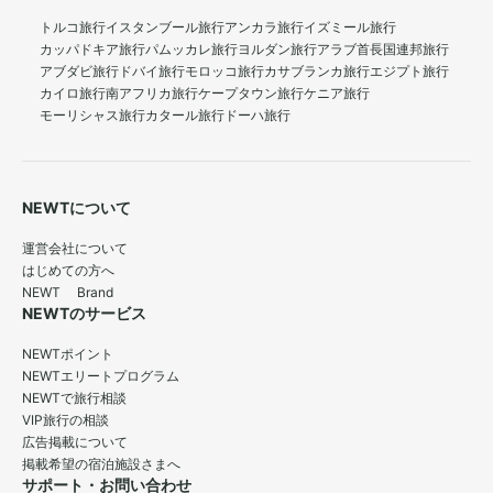
トルコ旅行
イスタンブール旅行
アンカラ旅行
イズミール旅行
カッパドキア旅行
パムッカレ旅行
ヨルダン旅行
アラブ首長国連邦旅行
アブダビ旅行
ドバイ旅行
モロッコ旅行
カサブランカ旅行
エジプト旅行
カイロ旅行
南アフリカ旅行
ケープタウン旅行
ケニア旅行
モーリシャス旅行
カタール旅行
ドーハ旅行
NEWTについて
運営会社について
はじめての方へ
NEWT Brand
NEWTのサービス
NEWTポイント
NEWTエリートプログラム
NEWTで旅行相談
VIP旅行の相談
広告掲載について
掲載希望の宿泊施設さまへ
サポート・お問い合わせ