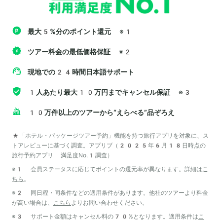
最大5%分のポイント還元
※1
ツアー料金の最低価格保証
※2
現地での24時間日本語サポート
1人あたり最大10万円までキャンセル保証
※3
10万件以上のツアーから“えらべる”品ぞろえ
*「ホテル・パッケージツアー予約」機能を持つ旅行アプリを対象に、ス
トアレビューに基づく調査。アプリブ（2025年6月18日時点の
旅行予約アプリ 満足度No.1調査）
※1 会員ステータスに応じてポイントの還元率が異なります。詳細は
こ
ちら
。
※2 同日程・同条件などの適用条件があります。他社のツアーより料金
が高い場合は、
こちら
よりお問い合わせください。
※3 サポート金額はキャンセル料の70%となります。適用条件は
こ