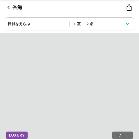
香港
日付をえらぶ
1室 2名
LUXURY
1
/
31