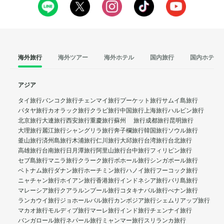
海外旅行
海外ツアー
海外ホテル
国内旅行
国内ホテル
アジア
タイ旅行
バンコク旅行
チェンマイ旅行
プーケット旅行
サムイ島旅行
パタヤ旅行
カオラック旅行
クラビ旅行
中国旅行
上海旅行
ハルビン旅行
北京旅行
大連旅行
西安旅行
重慶旅行
蘇州 旅行
成都旅行
昆明旅行
大理旅行
麗江旅行
シャングリラ旅行
奔子欄旅行
韓国旅行
ソウル旅行
釜山旅行
済州島旅行
木浦旅行
仁川旅行
大邱旅行
台湾旅行
台北旅行
高雄旅行
台南旅行
日月潭旅行
阿里山旅行
台中旅行
フィリピン旅行
セブ島旅行
マニラ旅行
クラーク旅行
ボホール旅行
シンガポール旅行
ベトナム旅行
ダナン旅行
ホーチミン旅行
ハノイ旅行
フーコック旅行
ニャチャン旅行
ホイアン旅行
香港旅行
インドネシア旅行
バリ島旅行
マレーシア旅行
クアラルンプール旅行
コタキナバル旅行
ぺナン旅行
ランカウイ旅行
ジョホールバル旅行
カンボジア旅行
シェムリアップ旅行
マカオ旅行
モルディブ旅行
マーレ旅行
インド旅行
チェンナイ旅行
バンガロール旅行
ネパール旅行
ミャンマー旅行
スリランカ旅行