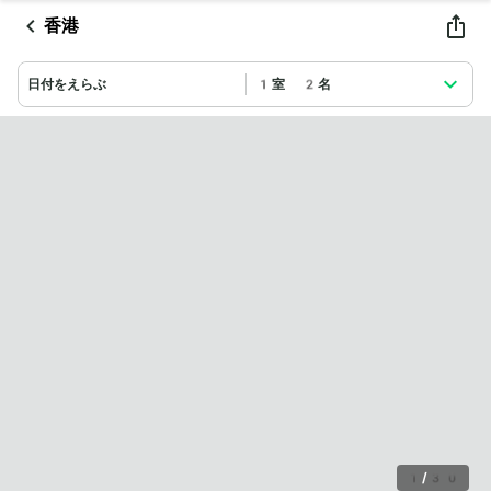
香港
日付をえらぶ
1室 2名
1
/
30