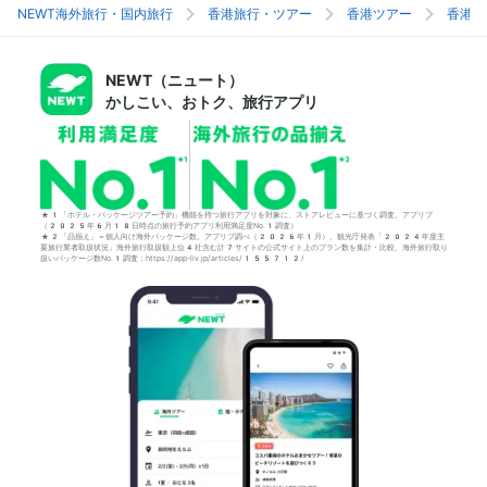
NEWT海外旅行・国内旅行
香港旅行・ツアー
香港ツアー
香港旅
NEWT（ニュート）
かしこい、おトク、旅行アプリ
*1「ホテル・パッケージツアー予約」機能を持つ旅行アプリを対象に、ストアレビューに基づく調査。アプリブ
（2025年6月18日時点の旅行予約アプリ利用満足度No.1調査）
*2「品揃え」＝個人向け海外パッケージ数。アプリブ調べ（2026年1月）。観光庁発表「2024年度主
要旅行業者取扱状況」海外旅行取扱額上位4社含む計7サイトの公式サイト上のプラン数を集計・比較。海外旅行取り
扱いパッケージ数No.1調査：https://app-liv.jp/articles/155712/