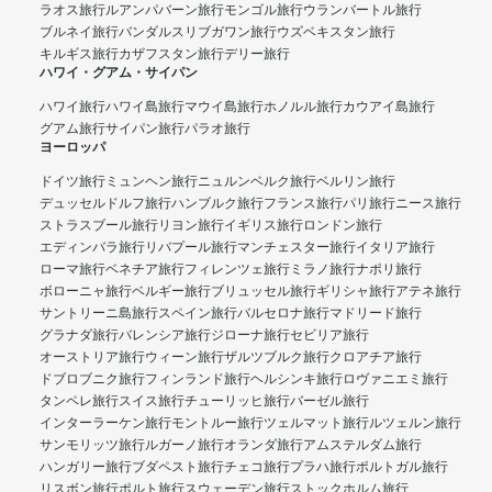
ラオス旅行
ルアンパバーン旅行
モンゴル旅行
ウランバートル旅行
ブルネイ旅行
バンダルスリブガワン旅行
ウズベキスタン旅行
キルギス旅行
カザフスタン旅行
デリー旅行
ハワイ・グアム・サイパン
ハワイ旅行
ハワイ島旅行
マウイ島旅行
ホノルル旅行
カウアイ島旅行
グアム旅行
サイパン旅行
パラオ旅行
ヨーロッパ
ドイツ旅行
ミュンヘン旅行
ニュルンベルク旅行
ベルリン旅行
デュッセルドルフ旅行
ハンブルク旅行
フランス旅行
パリ旅行
ニース旅行
ストラスブール旅行
リヨン旅行
イギリス旅行
ロンドン旅行
エディンバラ旅行
リバプール旅行
マンチェスター旅行
イタリア旅行
ローマ旅行
ベネチア旅行
フィレンツェ旅行
ミラノ旅行
ナポリ旅行
ボローニャ旅行
ベルギー旅行
ブリュッセル旅行
ギリシャ旅行
アテネ旅行
サントリーニ島旅行
スペイン旅行
バルセロナ旅行
マドリード旅行
グラナダ旅行
バレンシア旅行
ジローナ旅行
セビリア旅行
オーストリア旅行
ウィーン旅行
ザルツブルク旅行
クロアチア旅行
ドブロブニク旅行
フィンランド旅行
ヘルシンキ旅行
ロヴァニエミ旅行
タンペレ旅行
スイス旅行
チューリッヒ旅行
バーゼル旅行
インターラーケン旅行
モントルー旅行
ツェルマット旅行
ルツェルン旅行
サンモリッツ旅行
ルガーノ旅行
オランダ旅行
アムステルダム旅行
ハンガリー旅行
ブダペスト旅行
チェコ旅行
プラハ旅行
ポルトガル旅行
リスボン旅行
ポルト旅行
スウェーデン旅行
ストックホルム旅行