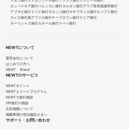
トルコ旅行
イスタンブール旅行
アンカラ旅行
イズミール旅行
カッパドキア旅行
パムッカレ旅行
ヨルダン旅行
アラブ首長国連邦旅行
アブダビ旅行
ドバイ旅行
モロッコ旅行
カサブランカ旅行
エジプト旅行
カイロ旅行
南アフリカ旅行
ケープタウン旅行
ケニア旅行
モーリシャス旅行
カタール旅行
ドーハ旅行
NEWTについて
運営会社について
はじめての方へ
NEWT Brand
NEWTのサービス
NEWTポイント
NEWTエリートプログラム
NEWTで旅行相談
VIP旅行の相談
広告掲載について
掲載希望の宿泊施設さまへ
サポート・お問い合わせ