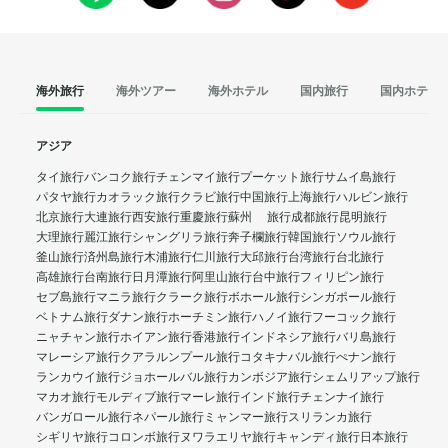
海外旅行
海外ツアー
海外ホテル
国内旅行
国内ホテル
アジア
タイ旅行
バンコク旅行
チェンマイ旅行
プーケット旅行
サムイ島旅行
パタヤ旅行
カオラック旅行
クラビ旅行
中国旅行
上海旅行
ハルビン旅行
北京旅行
大連旅行
西安旅行
重慶旅行
蘇州 旅行
成都旅行
昆明旅行
大理旅行
麗江旅行
シャングリラ旅行
奔子欄旅行
韓国旅行
ソウル旅行
釜山旅行
済州島旅行
木浦旅行
仁川旅行
大邱旅行
台湾旅行
台北旅行
高雄旅行
台南旅行
日月潭旅行
阿里山旅行
台中旅行
フィリピン旅行
セブ島旅行
マニラ旅行
クラーク旅行
ボホール旅行
シンガポール旅行
ベトナム旅行
ダナン旅行
ホーチミン旅行
ハノイ旅行
フーコック旅行
ニャチャン旅行
ホイアン旅行
香港旅行
インドネシア旅行
バリ島旅行
マレーシア旅行
クアラルンプール旅行
コタキナバル旅行
ぺナン旅行
ランカウイ旅行
ジョホールバル旅行
カンボジア旅行
シェムリアップ旅行
マカオ旅行
モルディブ旅行
マーレ旅行
インド旅行
チェンナイ旅行
バンガロール旅行
ネパール旅行
ミャンマー旅行
スリランカ旅行
シギリヤ旅行
コロンボ旅行
ヌワラエリヤ旅行
キャンディ旅行
日本旅行