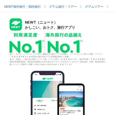
NEWT海外旅行・国内旅行
グアム旅行・ツアー
グアムツアー
グ
NEWT（ニュート）
かしこい、おトク、旅行アプリ
*1「ホテル・パッケージツアー予約」機能を持つ旅行アプリを対象に、ストアレビューに基づく調査。アプリブ
（2025年6月18日時点の旅行予約アプリ利用満足度No.1調査）
*2「品揃え」＝個人向け海外パッケージ数。アプリブ調べ（2026年1月）。観光庁発表「2024年度主
要旅行業者取扱状況」海外旅行取扱額上位4社含む計7サイトの公式サイト上のプラン数を集計・比較。海外旅行取り
扱いパッケージ数No.1調査：https://app-liv.jp/articles/155712/