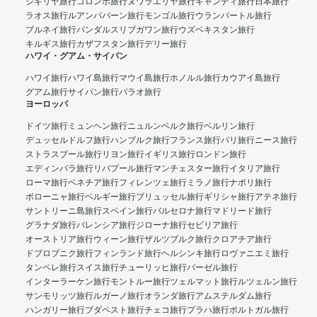
シギリヤ旅行
コロンボ旅行
ヌワラエリヤ旅行
キャンディ旅行
日本旅行
ラオス旅行
ルアンパバーン旅行
モンゴル旅行
ウランバートル旅行
ブルネイ旅行
バンダルスリブガワン旅行
ウズベキスタン旅行
キルギス旅行
カザフスタン旅行
デリー旅行
ハワイ・グアム・サイパン
ハワイ旅行
ハワイ島旅行
マウイ島旅行
ホノルル旅行
カウアイ島旅行
グアム旅行
サイパン旅行
パラオ旅行
ヨーロッパ
ドイツ旅行
ミュンヘン旅行
ニュルンベルク旅行
ベルリン旅行
デュッセルドルフ旅行
ハンブルク旅行
フランス旅行
パリ旅行
ニース旅行
ストラスブール旅行
リヨン旅行
イギリス旅行
ロンドン旅行
エディンバラ旅行
リバプール旅行
マンチェスター旅行
イタリア旅行
ローマ旅行
ベネチア旅行
フィレンツェ旅行
ミラノ旅行
ナポリ旅行
ボローニャ旅行
ベルギー旅行
ブリュッセル旅行
ギリシャ旅行
アテネ旅行
サントリーニ島旅行
スペイン旅行
バルセロナ旅行
マドリード旅行
グラナダ旅行
バレンシア旅行
ジローナ旅行
セビリア旅行
オーストリア旅行
ウィーン旅行
ザルツブルク旅行
クロアチア旅行
ドブロブニク旅行
フィンランド旅行
ヘルシンキ旅行
ロヴァニエミ旅行
タンペレ旅行
スイス旅行
チューリッヒ旅行
バーゼル旅行
インターラーケン旅行
モントルー旅行
ツェルマット旅行
ルツェルン旅行
サンモリッツ旅行
ルガーノ旅行
オランダ旅行
アムステルダム旅行
ハンガリー旅行
ブダペスト旅行
チェコ旅行
プラハ旅行
ポルトガル旅行