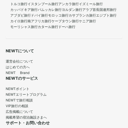
トルコ旅行
イスタンブール旅行
アンカラ旅行
イズミール旅行
カッパドキア旅行
パムッカレ旅行
ヨルダン旅行
アラブ首長国連邦旅行
アブダビ旅行
ドバイ旅行
モロッコ旅行
カサブランカ旅行
エジプト旅行
カイロ旅行
南アフリカ旅行
ケープタウン旅行
ケニア旅行
モーリシャス旅行
カタール旅行
ドーハ旅行
NEWTについて
運営会社について
はじめての方へ
NEWT Brand
NEWTのサービス
NEWTポイント
NEWTエリートプログラム
NEWTで旅行相談
VIP旅行の相談
広告掲載について
掲載希望の宿泊施設さまへ
サポート・お問い合わせ