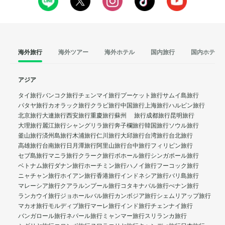
海外旅行
海外ツアー
海外ホテル
国内旅行
国内ホテル
アジア
タイ旅行
バンコク旅行
チェンマイ旅行
プーケット旅行
サムイ島旅行
パタヤ旅行
カオラック旅行
クラビ旅行
中国旅行
上海旅行
ハルビン旅行
北京旅行
大連旅行
西安旅行
重慶旅行
蘇州 旅行
成都旅行
昆明旅行
大理旅行
麗江旅行
シャングリラ旅行
奔子欄旅行
韓国旅行
ソウル旅行
釜山旅行
済州島旅行
木浦旅行
仁川旅行
大邱旅行
台湾旅行
台北旅行
高雄旅行
台南旅行
日月潭旅行
阿里山旅行
台中旅行
フィリピン旅行
セブ島旅行
マニラ旅行
クラーク旅行
ボホール旅行
シンガポール旅行
ベトナム旅行
ダナン旅行
ホーチミン旅行
ハノイ旅行
フーコック旅行
ニャチャン旅行
ホイアン旅行
香港旅行
インドネシア旅行
バリ島旅行
マレーシア旅行
クアラルンプール旅行
コタキナバル旅行
ぺナン旅行
ランカウイ旅行
ジョホールバル旅行
カンボジア旅行
シェムリアップ旅行
マカオ旅行
モルディブ旅行
マーレ旅行
インド旅行
チェンナイ旅行
バンガロール旅行
ネパール旅行
ミャンマー旅行
スリランカ旅行