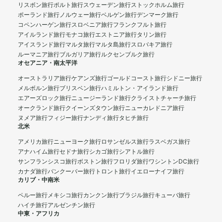
リスボン旅行
ポルト旅行
スウェーデン旅行
ストックホルム旅行
ポーランド旅行
ノルウェー旅行
ベルゲン旅行
デンマーク旅行
コペンハーゲン旅行
スロベニア旅行
フランクフルト旅行
アイルランド旅行
モナコ旅行
エストニア旅行
タリン旅行
アイスランド旅行
マルタ旅行
マルタ島旅行
スロバキア旅行
ルーマニア旅行
ブルガリア旅行
ルクセンブルク旅行
オセアニア・南太平洋
オーストラリア旅行
ケアンズ旅行
ゴールドコースト旅行
シドニー旅行
メルボルン旅行
ブリスベン旅行
ハミルトン・アイランド旅行
エアーズロック旅行
ニュージーランド旅行
クライストチャーチ旅行
オークランド旅行
クイーンズタウン旅行
ニューカレドニア旅行
ヌメア旅行
フィジー旅行
ナンディ旅行
タヒチ旅行
北米
アメリカ旅行
ニューヨーク旅行
ロサンゼルス旅行
ラスベガス旅行
アナハイム旅行
セドナ旅行
シカゴ旅行
シアトル旅行
サンフランシスコ旅行
ボストン旅行
フロリダ旅行
ワシントンDC旅行
カナダ旅行
バンクーバー旅行
トロント旅行
イエローナイフ旅行
カリブ・中南米
ペルー旅行
メキシコ旅行
カンクン旅行
ブラジル旅行
キューバ旅行
ハイチ旅行
アルゼンチン旅行
中東・アフリカ