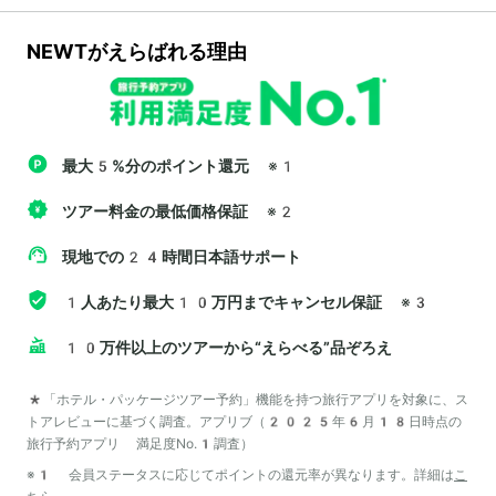
NEWTがえらばれる理由
最大5%分のポイント還元
※1
ツアー料金の最低価格保証
※2
現地での24時間日本語サポート
1人あたり最大10万円までキャンセル保証
※3
10万件以上のツアーから“えらべる”品ぞろえ
*「ホテル・パッケージツアー予約」機能を持つ旅行アプリを対象に、ス
トアレビューに基づく調査。アプリブ（2025年6月18日時点の
旅行予約アプリ 満足度No.1調査）
※1 会員ステータスに応じてポイントの還元率が異なります。詳細は
こ