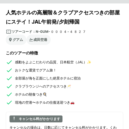
人気ホテルの高層階＆クラブアクセスつきの部屋
にステイ！JAL午前発/夕刻帰国
ツアーコード：
N-GUM-0004-4827
グアム
成田空港
このツアーの特徴
感動をよぶこだわりの品質、日本航空（JAL）✨
おトクな運賃でグアム旅！
全部屋が海を正面にした絶景ホテルに宿泊
クラブラウンジへのアクセスつき🥂
ホテルの朝食つき🍳
現地の空港〜ホテルの往復送迎つき🚗
キャンセル料がかかります
キャンセルの場合は、日数に応じてキャンセル料がかかります。くわ