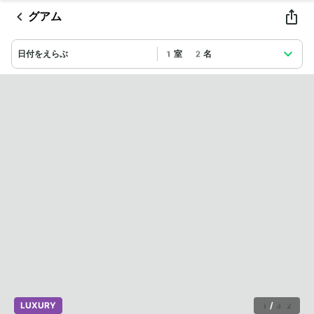
グアム
日付をえらぶ
1室 2名
LUXURY
1
/
32