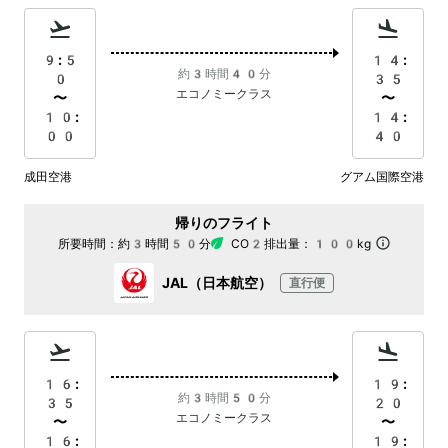
9:5
14:
約3時間40分
0
35
エコノミークラス
〜
〜
10:
14:
00
40
成田空港
グアム国際空港
帰りのフライト
所要時間：
約3時間50分
CO2排出量：
100kg
JAL（日本航空）
直行便
16:
19:
約3時間50分
35
20
エコノミークラス
〜
〜
16:
19: