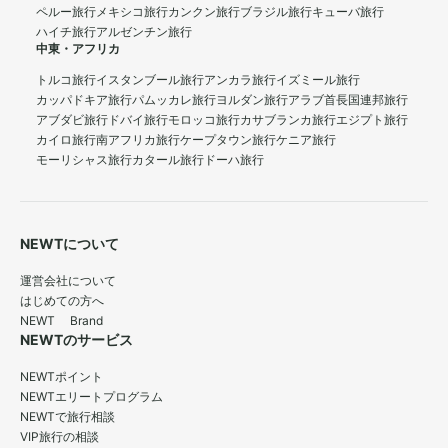
ペルー旅行
メキシコ旅行
カンクン旅行
ブラジル旅行
キューバ旅行
ハイチ旅行
アルゼンチン旅行
中東・アフリカ
トルコ旅行
イスタンブール旅行
アンカラ旅行
イズミール旅行
カッパドキア旅行
パムッカレ旅行
ヨルダン旅行
アラブ首長国連邦旅行
アブダビ旅行
ドバイ旅行
モロッコ旅行
カサブランカ旅行
エジプト旅行
カイロ旅行
南アフリカ旅行
ケープタウン旅行
ケニア旅行
モーリシャス旅行
カタール旅行
ドーハ旅行
NEWTについて
運営会社について
はじめての方へ
NEWT Brand
NEWTのサービス
NEWTポイント
NEWTエリートプログラム
NEWTで旅行相談
VIP旅行の相談