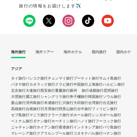
旅行の情報をお届けします✈️
海外旅行
海外ツアー
海外ホテル
国内旅行
国内ホテル
アジア
タイ旅行
バンコク旅行
チェンマイ旅行
プーケット旅行
サムイ島旅行
パタヤ旅行
カオラック旅行
クラビ旅行
中国旅行
上海旅行
ハルビン旅行
北京旅行
大連旅行
西安旅行
重慶旅行
蘇州 旅行
成都旅行
昆明旅行
大理旅行
麗江旅行
シャングリラ旅行
奔子欄旅行
韓国旅行
ソウル旅行
釜山旅行
済州島旅行
木浦旅行
仁川旅行
大邱旅行
台湾旅行
台北旅行
高雄旅行
台南旅行
日月潭旅行
阿里山旅行
台中旅行
フィリピン旅行
セブ島旅行
マニラ旅行
クラーク旅行
ボホール旅行
シンガポール旅行
ベトナム旅行
ダナン旅行
ホーチミン旅行
ハノイ旅行
フーコック旅行
ニャチャン旅行
ホイアン旅行
香港旅行
インドネシア旅行
バリ島旅行
マレーシア旅行
クアラルンプール旅行
コタキナバル旅行
ぺナン旅行