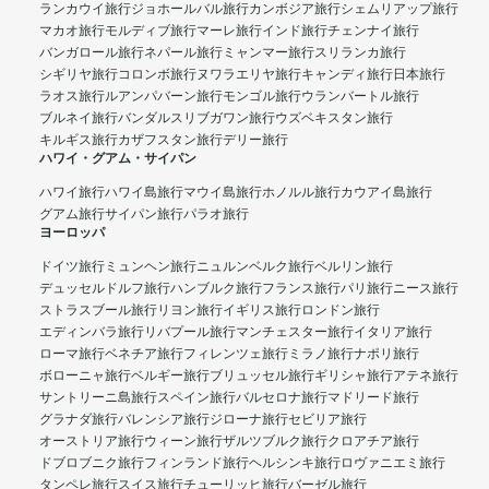
ランカウイ旅行
ジョホールバル旅行
カンボジア旅行
シェムリアップ旅行
マカオ旅行
モルディブ旅行
マーレ旅行
インド旅行
チェンナイ旅行
バンガロール旅行
ネパール旅行
ミャンマー旅行
スリランカ旅行
シギリヤ旅行
コロンボ旅行
ヌワラエリヤ旅行
キャンディ旅行
日本旅行
ラオス旅行
ルアンパバーン旅行
モンゴル旅行
ウランバートル旅行
ブルネイ旅行
バンダルスリブガワン旅行
ウズベキスタン旅行
キルギス旅行
カザフスタン旅行
デリー旅行
ハワイ・グアム・サイパン
ハワイ旅行
ハワイ島旅行
マウイ島旅行
ホノルル旅行
カウアイ島旅行
グアム旅行
サイパン旅行
パラオ旅行
ヨーロッパ
ドイツ旅行
ミュンヘン旅行
ニュルンベルク旅行
ベルリン旅行
デュッセルドルフ旅行
ハンブルク旅行
フランス旅行
パリ旅行
ニース旅行
ストラスブール旅行
リヨン旅行
イギリス旅行
ロンドン旅行
エディンバラ旅行
リバプール旅行
マンチェスター旅行
イタリア旅行
ローマ旅行
ベネチア旅行
フィレンツェ旅行
ミラノ旅行
ナポリ旅行
ボローニャ旅行
ベルギー旅行
ブリュッセル旅行
ギリシャ旅行
アテネ旅行
サントリーニ島旅行
スペイン旅行
バルセロナ旅行
マドリード旅行
グラナダ旅行
バレンシア旅行
ジローナ旅行
セビリア旅行
オーストリア旅行
ウィーン旅行
ザルツブルク旅行
クロアチア旅行
ドブロブニク旅行
フィンランド旅行
ヘルシンキ旅行
ロヴァニエミ旅行
タンペレ旅行
スイス旅行
チューリッヒ旅行
バーゼル旅行