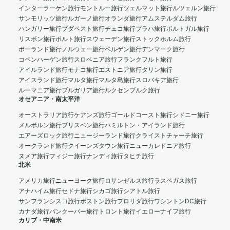
インターラーケン旅行
モントルー旅行
ツェルマット旅行
ルツェルン旅行
サンモリッツ旅行
ルガーノ旅行
オランダ旅行
アムステルダム旅行
ハンガリー旅行
ブダペスト旅行
チェコ旅行
プラハ旅行
ポルトガル旅行
リスボン旅行
ポルト旅行
スウェーデン旅行
ストックホルム旅行
ポーランド旅行
ノルウェー旅行
ベルゲン旅行
デンマーク旅行
コペンハーゲン旅行
スロベニア旅行
フランクフルト旅行
アイルランド旅行
モナコ旅行
エストニア旅行
タリン旅行
アイスランド旅行
マルタ旅行
マルタ島旅行
スロバキア旅行
ルーマニア旅行
ブルガリア旅行
ルクセンブルク旅行
オセアニア・南太平洋
オーストラリア旅行
ケアンズ旅行
ゴールドコースト旅行
シドニー旅行
メルボルン旅行
ブリスベン旅行
ハミルトン・アイランド旅行
エアーズロック旅行
ニュージーランド旅行
クライストチャーチ旅行
オークランド旅行
クイーンズタウン旅行
ニューカレドニア旅行
ヌメア旅行
フィジー旅行
ナンディ旅行
タヒチ旅行
北米
アメリカ旅行
ニューヨーク旅行
ロサンゼルス旅行
ラスベガス旅行
アナハイム旅行
セドナ旅行
シカゴ旅行
シアトル旅行
サンフランシスコ旅行
ボストン旅行
フロリダ旅行
ワシントンDC旅行
カナダ旅行
バンクーバー旅行
トロント旅行
イエローナイフ旅行
カリブ・中南米