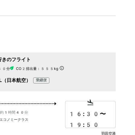
行きのフライト
40分
CO2排出量：
555kg
AL（日本航空）
乗継便
約1時間40分
16:30
〜
エコノミークラス
19:50
羽田空港