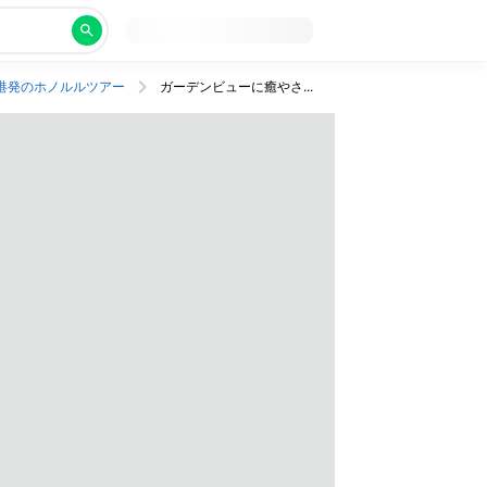
港発のホノルルツアー
ガーデンビューに癒やされて。王道ハレクラニにステイ！JAL利用・往復送迎つき