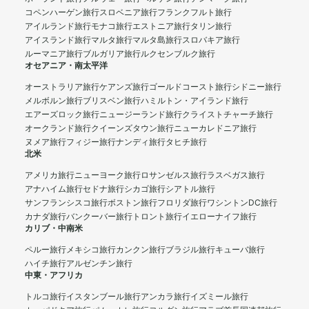
コペンハーゲン旅行
スロベニア旅行
フランクフルト旅行
アイルランド旅行
モナコ旅行
エストニア旅行
タリン旅行
アイスランド旅行
マルタ旅行
マルタ島旅行
スロバキア旅行
ルーマニア旅行
ブルガリア旅行
ルクセンブルク旅行
オセアニア・南太平洋
オーストラリア旅行
ケアンズ旅行
ゴールドコースト旅行
シドニー旅行
メルボルン旅行
ブリスベン旅行
ハミルトン・アイランド旅行
エアーズロック旅行
ニュージーランド旅行
クライストチャーチ旅行
オークランド旅行
クイーンズタウン旅行
ニューカレドニア旅行
ヌメア旅行
フィジー旅行
ナンディ旅行
タヒチ旅行
北米
アメリカ旅行
ニューヨーク旅行
ロサンゼルス旅行
ラスベガス旅行
アナハイム旅行
セドナ旅行
シカゴ旅行
シアトル旅行
サンフランシスコ旅行
ボストン旅行
フロリダ旅行
ワシントンDC旅行
カナダ旅行
バンクーバー旅行
トロント旅行
イエローナイフ旅行
カリブ・中南米
ペルー旅行
メキシコ旅行
カンクン旅行
ブラジル旅行
キューバ旅行
ハイチ旅行
アルゼンチン旅行
中東・アフリカ
トルコ旅行
イスタンブール旅行
アンカラ旅行
イズミール旅行