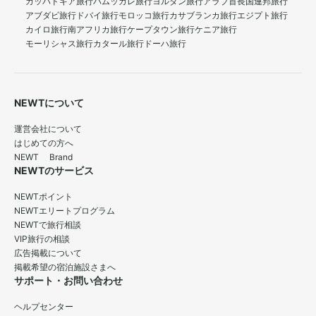
カッパドキア旅行
パムッカレ旅行
ヨルダン旅行
アラブ首長国連邦旅行
アブダビ旅行
ドバイ旅行
モロッコ旅行
カサブランカ旅行
エジプト旅行
カイロ旅行
南アフリカ旅行
ケープタウン旅行
ケニア旅行
モーリシャス旅行
カタール旅行
ドーハ旅行
NEWTについて
運営会社について
はじめての方へ
NEWT Brand
NEWTのサービス
NEWTポイント
NEWTエリートプログラム
NEWTで旅行相談
VIP旅行の相談
広告掲載について
掲載希望の宿泊施設さまへ
サポート・お問い合わせ
ヘルプセンター