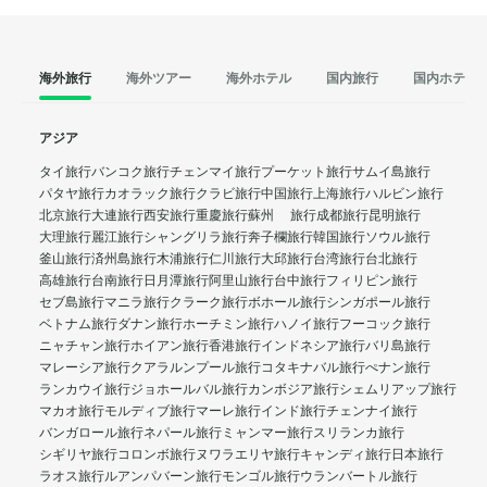
海外旅行
海外ツアー
海外ホテル
国内旅行
国内ホテル
アジア
タイ旅行
バンコク旅行
チェンマイ旅行
プーケット旅行
サムイ島旅行
パタヤ旅行
カオラック旅行
クラビ旅行
中国旅行
上海旅行
ハルビン旅行
北京旅行
大連旅行
西安旅行
重慶旅行
蘇州 旅行
成都旅行
昆明旅行
大理旅行
麗江旅行
シャングリラ旅行
奔子欄旅行
韓国旅行
ソウル旅行
釜山旅行
済州島旅行
木浦旅行
仁川旅行
大邱旅行
台湾旅行
台北旅行
高雄旅行
台南旅行
日月潭旅行
阿里山旅行
台中旅行
フィリピン旅行
セブ島旅行
マニラ旅行
クラーク旅行
ボホール旅行
シンガポール旅行
ベトナム旅行
ダナン旅行
ホーチミン旅行
ハノイ旅行
フーコック旅行
ニャチャン旅行
ホイアン旅行
香港旅行
インドネシア旅行
バリ島旅行
マレーシア旅行
クアラルンプール旅行
コタキナバル旅行
ぺナン旅行
ランカウイ旅行
ジョホールバル旅行
カンボジア旅行
シェムリアップ旅行
マカオ旅行
モルディブ旅行
マーレ旅行
インド旅行
チェンナイ旅行
バンガロール旅行
ネパール旅行
ミャンマー旅行
スリランカ旅行
シギリヤ旅行
コロンボ旅行
ヌワラエリヤ旅行
キャンディ旅行
日本旅行
ラオス旅行
ルアンパバーン旅行
モンゴル旅行
ウランバートル旅行