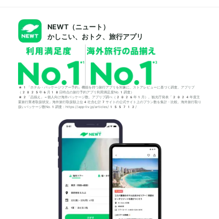
NEWT（ニュート）
かしこい、おトク、旅行アプリ
*1「ホテル・パッケージツアー予約」機能を持つ旅行アプリを対象に、ストアレビューに基づく調査。アプリブ
（2025年6月18日時点の旅行予約アプリ利用満足度No.1調査）
*2「品揃え」＝個人向け海外パッケージ数。アプリブ調べ（2026年1月）。観光庁発表「2024年度主
要旅行業者取扱状況」海外旅行取扱額上位4社含む計7サイトの公式サイト上のプラン数を集計・比較。海外旅行取り
扱いパッケージ数No.1調査：https://app-liv.jp/articles/155712/