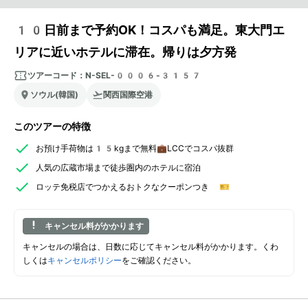
10日前まで予約OK！コスパも満足。東大門エ
リアに近いホテルに滞在。帰りは夕方発
ツアーコード：
N-SEL-0006-3157
ソウル(韓国)
関西国際空港
このツアーの特徴
お預け手荷物は15kgまで無料💼LCCでコスパ抜群
人気の広蔵市場まで徒歩圏内のホテルに宿泊
ロッテ免税店でつかえるおトクなクーポンつき 🎫
キャンセル料がかかります
キャンセルの場合は、日数に応じてキャンセル料がかかります。くわ
しくは
キャンセルポリシー
をご確認ください。