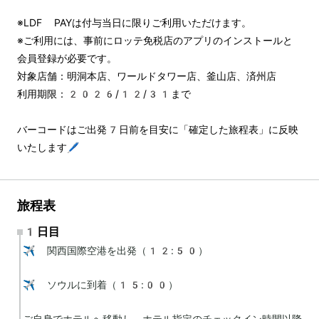
※LDF PAYは付与当日に限りご利用いただけます。
※ご利用には、事前にロッテ免税店のアプリのインストールと
会員登録が必要です。
対象店舗：明洞本店、ワールドタワー店、釜山店、済州店
利用期限：2026/12/31まで
バーコードはご出発7日前を目安に「確定した旅程表」に反映
いたします🖊️
旅程表
1日目
✈️ 関西国際空港を出発（12:50）

✈️ ソウルに到着（15:00）

ご自身でホテルへ移動し、ホテル指定のチェックイン時間以降