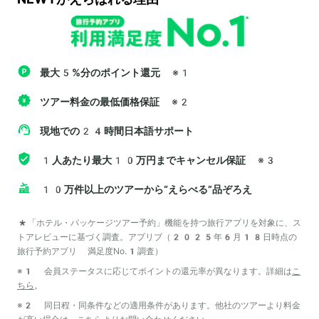
最大5%分のポイント還元
※1
ツアー料金の最低価格保証
※2
現地での24時間日本語サポート
1人あたり最大10万円までキャンセル保証
※3
10万件以上のツアーから“えらべる”品ぞろえ
*「ホテル・パッケージツアー予約」機能を持つ旅行アプリを対象に、ス
トアレビューに基づく調査。アプリブ（2025年6月18日時点の
旅行予約アプリ 満足度No.1調査）
※1 会員ステータスに応じてポイントの還元率が異なります。詳細は
こ
ちら
。
※2 同日程・同条件などの適用条件があります。他社のツアーより料金