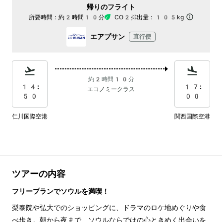
帰りのフライト
所要時間：
約2時間10分
CO2排出量：
105kg
エアプサン
直行便
約2時間10分
14:
17:
エコノミークラス
50
00
仁川国際空港
関西国際空港
ツアーの内容
フリープランでソウルを満喫！
梨泰院や弘大でのショッピングに、ドラマのロケ地めぐりや食
べ歩き。朝から夜まで、ソウルならではの心ときめく出会いを