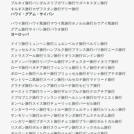
ブルネイ旅行
バンダルスリブガワン旅行
ウズベキスタン旅行
キルギス旅行
カザフスタン旅行
デリー旅行
ハワイ・グアム・サイパン
ハワイ旅行
ハワイ島旅行
マウイ島旅行
ホノルル旅行
カウアイ島旅行
グアム旅行
サイパン旅行
パラオ旅行
ヨーロッパ
ドイツ旅行
ミュンヘン旅行
ニュルンベルク旅行
ベルリン旅行
デュッセルドルフ旅行
ハンブルク旅行
フランス旅行
パリ旅行
ニース旅行
ストラスブール旅行
リヨン旅行
イギリス旅行
ロンドン旅行
エディンバラ旅行
リバプール旅行
マンチェスター旅行
イタリア旅行
ローマ旅行
ベネチア旅行
フィレンツェ旅行
ミラノ旅行
ナポリ旅行
ボローニャ旅行
ベルギー旅行
ブリュッセル旅行
ギリシャ旅行
アテネ旅行
サントリーニ島旅行
スペイン旅行
バルセロナ旅行
マドリード旅行
グラナダ旅行
バレンシア旅行
ジローナ旅行
セビリア旅行
オーストリア旅行
ウィーン旅行
ザルツブルク旅行
クロアチア旅行
ドブロブニク旅行
フィンランド旅行
ヘルシンキ旅行
ロヴァニエミ旅行
タンペレ旅行
スイス旅行
チューリッヒ旅行
バーゼル旅行
インターラーケン旅行
モントルー旅行
ツェルマット旅行
ルツェルン旅行
サンモリッツ旅行
ルガーノ旅行
オランダ旅行
アムステルダム旅行
ハンガリー旅行
ブダペスト旅行
チェコ旅行
プラハ旅行
ポルトガル旅行
リスボン旅行
ポルト旅行
スウェーデン旅行
ストックホルム旅行
ポーランド旅行
ノルウェー旅行
ベルゲン旅行
デンマーク旅行