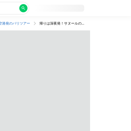
空港発のバリツアー
帰りは深夜発！サヌールの中心部の洗練されたリゾートホテル宿泊プラン 1日車チャーターつき