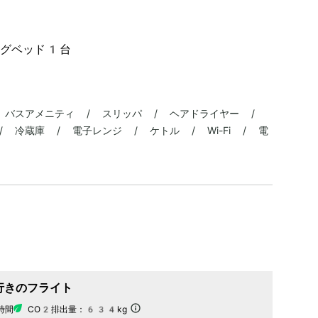
ングベッド1台
 バスアメニティ / スリッパ / ヘアドライヤー /
 冷蔵庫 / 電子レンジ / ケトル / Wi-Fi / 電
行きのフライト
時間
CO2排出量：
634kg