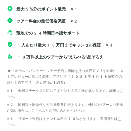
最大5%分のポイント還元
※1
ツアー料金の最低価格保証
※2
現地での24時間日本語サポート
1人あたり最大10万円までキャンセル保証
※3
10万件以上のツアーから“えらべる”品ぞろえ
*「ホテル・パッケージツアー予約」機能を持つ旅行アプリを対象に、ス
トアレビューに基づく調査。アプリブ（2025年6月18日時点の
旅行予約アプリ 満足度No.1調査）
※1 会員ステータスに応じてポイントの還元率が異なります。詳細は
こ
ちら
。
※2 同日程・同条件などの適用条件があります。他社のツアーより料金
が高い場合は、
こちら
よりお問い合わせください。
※3 サポート金額はキャンセル料の70%となります。適用条件は
こ
ちら
。