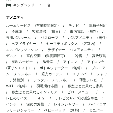
キングベッド 1 台
アメニティ
ルームサービス (営業時間限定) / テレビ / 車椅子対応
/ 冷蔵庫 / 客室清掃 (毎日) / 市内電話 (無料) /
専用バスルーム / バスローブ / バスアメニティ (無料)
/ ヘアドライヤー / セーフティボックス (客室内) /
エスプレッソマシン / デザイナー バスアメニティ /
デスク / 室内空調 (温度調節可) - 冷房 / 高級寝具
/ 有料ムービー / 防音室 / アイロン / アイロン台
(要リクエスト) / ボトルウォーター (無料) / プレミア
ム チャンネル / 遮光カーテン / スリッパ / シャワ
ー、浴槽別 / デジタル チャンネル / 薄型テレビ /
WiFi (無料) / 羽毛掛け布団 / 客室ごとに異なる家具
/ 客室ごとに異なるインテリア / ピローメニュー / テ
レビのサイズ : 42 / テレビのサイズの測定単位 :
インチ / 深めの浴槽 / レインシャワー / ハイドロマ
ッサージシャワー / ベビーベッド (無料) / ミニバー