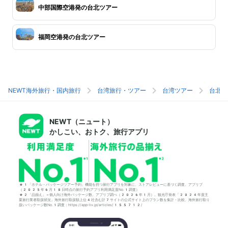
中部国際空港発の台北ツアー
福岡空港発の台北ツアー
NEWT海外旅行・国内旅行
台湾旅行・ツアー
台湾ツアー
台北旅
NEWT（ニュート）
かしこい、おトク、旅行アプリ
*1「ホテル・パッケージツアー予約」機能を持つ旅行アプリを対象に、ストアレビューに基づく調査。アプリブ
（2025年6月18日時点の旅行予約アプリ利用満足度No.1調査）
*2「品揃え」＝個人向け海外パッケージ数。アプリブ調べ（2026年1月）。観光庁発表「2024年度主
要旅行業者取扱状況」海外旅行取扱額上位4社含む計7サイトの公式サイト上のプラン数を集計・比較。海外旅行取り
扱いパッケージ数No.1調査：https://app-liv.jp/articles/155712/