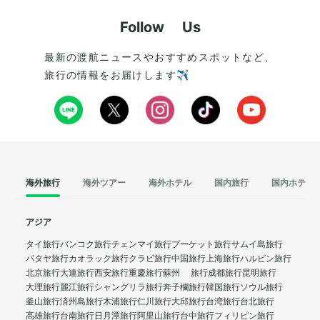
Follow Us
最新の渡航ニュースやおすすめスポットなど、
旅行の情報をお届けします✈️
海外旅行
海外ツアー
海外ホテル
国内旅行
国内ホテル
アジア
タイ旅行
バンコク旅行
チェンマイ旅行
プーケット旅行
サムイ島旅行
パタヤ旅行
カオラック旅行
クラビ旅行
中国旅行
上海旅行
ハルビン旅行
北京旅行
大連旅行
西安旅行
重慶旅行
蘇州 旅行
成都旅行
昆明旅行
大理旅行
麗江旅行
シャングリラ旅行
奔子欄旅行
韓国旅行
ソウル旅行
釜山旅行
済州島旅行
木浦旅行
仁川旅行
大邱旅行
台湾旅行
台北旅行
高雄旅行
台南旅行
日月潭旅行
阿里山旅行
台中旅行
フィリピン旅行