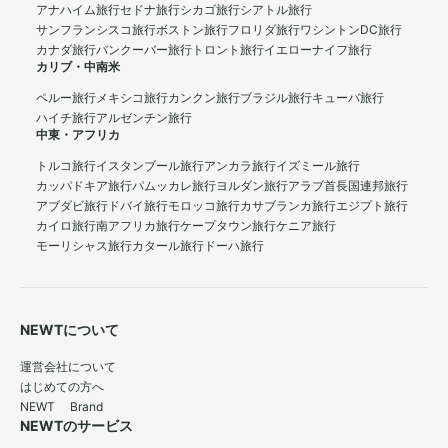
アナハイム旅行
セドナ旅行
シカゴ旅行
シアトル旅行
サンフランシスコ旅行
ボストン旅行
フロリダ旅行
ワシントンDC旅行
カナダ旅行
バンクーバー旅行
トロント旅行
イエローナイフ旅行
カリブ・中南米
ペルー旅行
メキシコ旅行
カンクン旅行
ブラジル旅行
キューバ旅行
ハイチ旅行
アルゼンチン旅行
中東・アフリカ
トルコ旅行
イスタンブール旅行
アンカラ旅行
イズミール旅行
カッパドキア旅行
パムッカレ旅行
ヨルダン旅行
アラブ首長国連邦旅行
アブダビ旅行
ドバイ旅行
モロッコ旅行
カサブランカ旅行
エジプト旅行
カイロ旅行
南アフリカ旅行
ケープタウン旅行
ケニア旅行
モーリシャス旅行
カタール旅行
ドーハ旅行
NEWTについて
運営会社について
はじめての方へ
NEWT Brand
NEWTのサービス