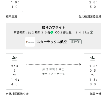
19:
20:
10
50
福岡空港
台北桃園国際空港
帰りのフライト
所要時間：
約2時間30分
CO2排出量：
149kg
スターラックス航空
直行便
9:3
13:
約2時間30分
5
05
エコノミークラス
〜
〜
14:
18:
45
00
台北桃園国際空港
福岡空港