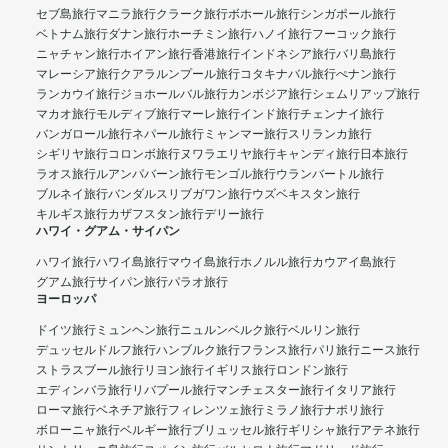
セブ島旅行
マニラ旅行
クラーク旅行
ボホール旅行
シンガポール旅行
ベトナム旅行
ダナン旅行
ホーチミン旅行
ハノイ旅行
フーコック旅行
ニャチャン旅行
ホイアン旅行
香港旅行
インドネシア旅行
バリ島旅行
マレーシア旅行
クアラルンプール旅行
コタキナバル旅行
ぺナン旅行
ランカウイ旅行
ジョホールバル旅行
カンボジア旅行
シェムリアップ旅行
マカオ旅行
モルディブ旅行
マーレ旅行
インド旅行
チェンナイ旅行
バンガロール旅行
ネパール旅行
ミャンマー旅行
スリランカ旅行
シギリヤ旅行
コロンボ旅行
ヌワラエリヤ旅行
キャンディ旅行
日本旅行
ラオス旅行
ルアンパバーン旅行
モンゴル旅行
ウランバートル旅行
ブルネイ旅行
バンダルスリブガワン旅行
ウズベキスタン旅行
キルギス旅行
カザフスタン旅行
デリー旅行
ハワイ・グアム・サイパン
ハワイ旅行
ハワイ島旅行
マウイ島旅行
ホノルル旅行
カウアイ島旅行
グアム旅行
サイパン旅行
パラオ旅行
ヨーロッパ
ドイツ旅行
ミュンヘン旅行
ニュルンベルク旅行
ベルリン旅行
デュッセルドルフ旅行
ハンブルク旅行
フランス旅行
パリ旅行
ニース旅行
ストラスブール旅行
リヨン旅行
イギリス旅行
ロンドン旅行
エディンバラ旅行
リバプール旅行
マンチェスター旅行
イタリア旅行
ローマ旅行
ベネチア旅行
フィレンツェ旅行
ミラノ旅行
ナポリ旅行
ボローニャ旅行
ベルギー旅行
ブリュッセル旅行
ギリシャ旅行
アテネ旅行