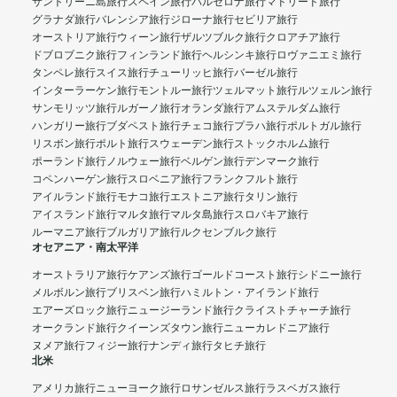
サントリーニ島旅行
スペイン旅行
バルセロナ旅行
マドリード旅行
グラナダ旅行
バレンシア旅行
ジローナ旅行
セビリア旅行
オーストリア旅行
ウィーン旅行
ザルツブルク旅行
クロアチア旅行
ドブロブニク旅行
フィンランド旅行
ヘルシンキ旅行
ロヴァニエミ旅行
タンペレ旅行
スイス旅行
チューリッヒ旅行
バーゼル旅行
インターラーケン旅行
モントルー旅行
ツェルマット旅行
ルツェルン旅行
サンモリッツ旅行
ルガーノ旅行
オランダ旅行
アムステルダム旅行
ハンガリー旅行
ブダペスト旅行
チェコ旅行
プラハ旅行
ポルトガル旅行
リスボン旅行
ポルト旅行
スウェーデン旅行
ストックホルム旅行
ポーランド旅行
ノルウェー旅行
ベルゲン旅行
デンマーク旅行
コペンハーゲン旅行
スロベニア旅行
フランクフルト旅行
アイルランド旅行
モナコ旅行
エストニア旅行
タリン旅行
アイスランド旅行
マルタ旅行
マルタ島旅行
スロバキア旅行
ルーマニア旅行
ブルガリア旅行
ルクセンブルク旅行
オセアニア・南太平洋
オーストラリア旅行
ケアンズ旅行
ゴールドコースト旅行
シドニー旅行
メルボルン旅行
ブリスベン旅行
ハミルトン・アイランド旅行
エアーズロック旅行
ニュージーランド旅行
クライストチャーチ旅行
オークランド旅行
クイーンズタウン旅行
ニューカレドニア旅行
ヌメア旅行
フィジー旅行
ナンディ旅行
タヒチ旅行
北米
アメリカ旅行
ニューヨーク旅行
ロサンゼルス旅行
ラスベガス旅行