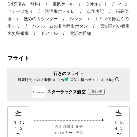
(補充済み、無料) / 電気ケトル / タオルあり / ベッ
ドシーツあり / 洗浄機付トイレ / 点字表記 / 補高便
座 / 低めのカウンター / シンク / トイレ便器近くの
手すり / バスルームの非常呼出ボダン / 聴覚障がい者用
火災警報機 / ドアベル / 電話の通知
フライト
行きのフライト
所要時間：
約2時間40分
CO2排出量：
149kg
スターラックス航空
直行便
14:
15:
約2時間40分
15
45
エコノミークラス
〜
〜