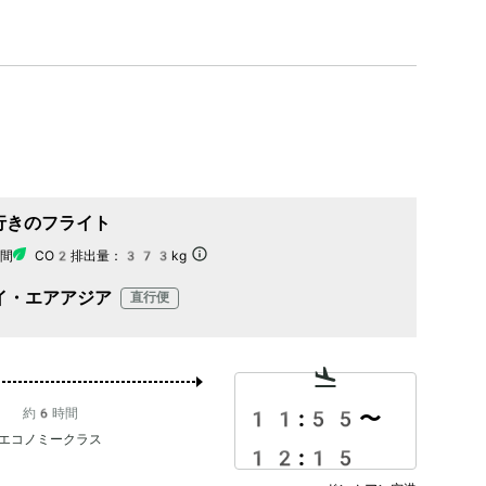
行きのフライト
間
CO2排出量：
373kg
イ・エアアジア
直行便
約6時間
11:55
〜
エコノミークラス
12:15