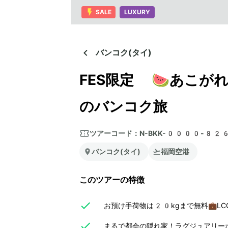
SALE
LUXURY
バンコク(タイ)
FES限定 🍉あこ
のバンコク旅
ツアーコード：
N-BKK-0000-82
バンコク(タイ)
福岡空港
このツアーの特徴
お預け手荷物は20kgまで無料💼L
まるで都会の隠れ家！ラグジュアリー