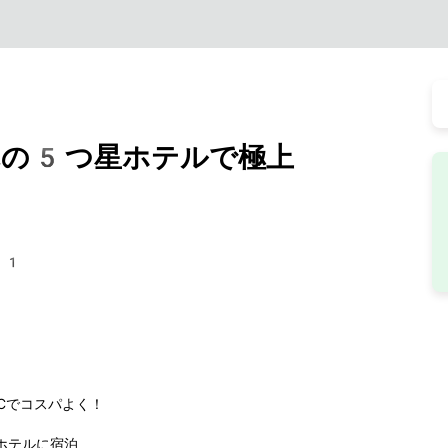
がれの5つ星ホテルで極上
61
CCでコスパよく！
ホテルに宿泊