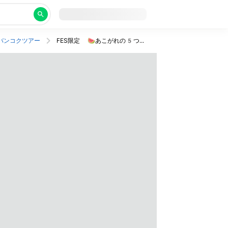
バンコクツアー
FES限定 🍉あこがれの5つ星ホテルで極上のバンコク旅