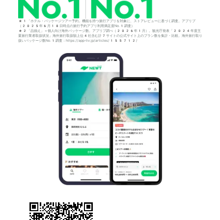
*1「ホテル・パッケージツアー予約」機能を持つ旅行アプリを対象に、ストアレビューに基づく調査。アプリブ
（2025年6月18日時点の旅行予約アプリ利用満足度No.1調査）
*2「品揃え」＝個人向け海外パッケージ数。アプリブ調べ（2026年1月）。観光庁発表「2024年度主
要旅行業者取扱状況」海外旅行取扱額上位4社含む計7サイトの公式サイト上のプラン数を集計・比較。海外旅行取り
扱いパッケージ数No.1調査：https://app-liv.jp/articles/155712/