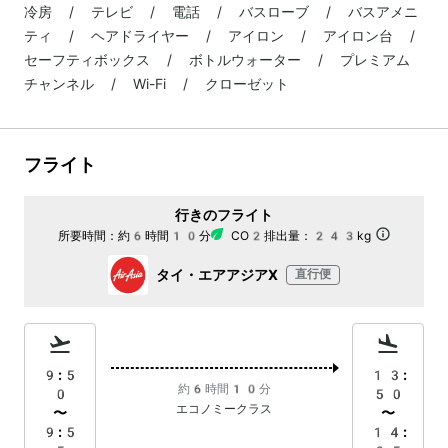
冷房 / テレビ / 電話 / バスローブ / バスアメニ
ティ / ヘアドライヤー / アイロン / アイロン台 /
セーフティボックス / ボトルウォーター / プレミアム
チャンネル / Wi-Fi / クローゼット
フライト
行きのフライト
所要時間：
約6時間10分
CO2排出量：
243kg
タイ・エアアジアX
直行便
9:5
13:
約6時間10分
0
50
エコノミークラス
〜
〜
9:5
14: