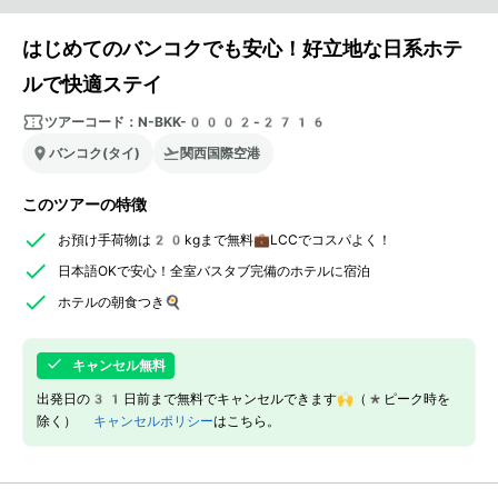
はじめてのバンコクでも安心！好立地な日系ホテ
ルで快適ステイ
ツアーコード：
N-BKK-0002-2716
バンコク(タイ)
関西国際空港
このツアーの特徴
お預け手荷物は20kgまで無料💼LCCでコスパよく！
日本語OKで安心！全室バスタブ完備のホテルに宿泊
ホテルの朝食つき🍳
キャンセル無料
出発日の31日前まで無料でキャンセルできます🙌（*ピーク時を
除く）
キャンセルポリシー
はこちら。