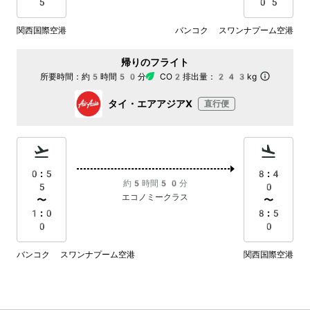
5
05
関西国際空港
バンコク スワンナプーム空港
帰りのフライト
所要時間：
約5時間50分
CO2排出量：
243kg
タイ・エアアジアX
直行便
0:5
8:4
約5時間50分
5
0
エコノミークラス
〜
〜
1:0
8:5
0
0
バンコク スワンナプーム空港
関西国際空港