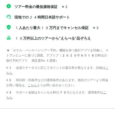
ツアー料金の最低価格保証
※2
現地での24時間日本語サポート
1人あたり最大10万円までキャンセル保証
※3
10万件以上のツアーから“えらべる”品ぞろえ
*「ホテル・パッケージツアー予約」機能を持つ旅行アプリを対象に、ス
トアレビューに基づく調査。アプリブ（2025年6月18日時点の
旅行予約アプリ 満足度No.1調査）
※1 会員ステータスに応じてポイントの還元率が異なります。詳細は
こ
ちら
。
※2 同日程・同条件などの適用条件があります。他社のツアーより料金
が高い場合は、
こちら
よりお問い合わせください。
※3 サポート金額はキャンセル料の70%となります。適用条件は
こ
ちら
。