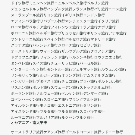
ドイツ旅行
ミュンヘン旅行
ニュルンベルク旅行
ベルリン旅行
デュッセルドルフ旅行
ハンブルク旅行
フランス旅行
パリ旅行
ニース旅行
ストラスブール旅行
リヨン旅行
イギリス旅行
ロンドン旅行
エディンバラ旅行
リバプール旅行
マンチェスター旅行
イタリア旅行
ローマ旅行
ベネチア旅行
フィレンツェ旅行
ミラノ旅行
ナポリ旅行
ボローニャ旅行
ベルギー旅行
ブリュッセル旅行
ギリシャ旅行
アテネ旅行
サントリーニ島旅行
スペイン旅行
バルセロナ旅行
マドリード旅行
グラナダ旅行
バレンシア旅行
ジローナ旅行
セビリア旅行
オーストリア旅行
ウィーン旅行
ザルツブルク旅行
クロアチア旅行
ドブロブニク旅行
フィンランド旅行
ヘルシンキ旅行
ロヴァニエミ旅行
タンペレ旅行
スイス旅行
チューリッヒ旅行
バーゼル旅行
インターラーケン旅行
モントルー旅行
ツェルマット旅行
ルツェルン旅行
サンモリッツ旅行
ルガーノ旅行
オランダ旅行
アムステルダム旅行
ハンガリー旅行
ブダペスト旅行
チェコ旅行
プラハ旅行
ポルトガル旅行
リスボン旅行
ポルト旅行
スウェーデン旅行
ストックホルム旅行
ポーランド旅行
ノルウェー旅行
ベルゲン旅行
デンマーク旅行
コペンハーゲン旅行
スロベニア旅行
フランクフルト旅行
アイルランド旅行
モナコ旅行
エストニア旅行
タリン旅行
アイスランド旅行
マルタ旅行
マルタ島旅行
スロバキア旅行
ルーマニア旅行
ブルガリア旅行
ルクセンブルク旅行
オセアニア・南太平洋
オーストラリア旅行
ケアンズ旅行
ゴールドコースト旅行
シドニー旅行