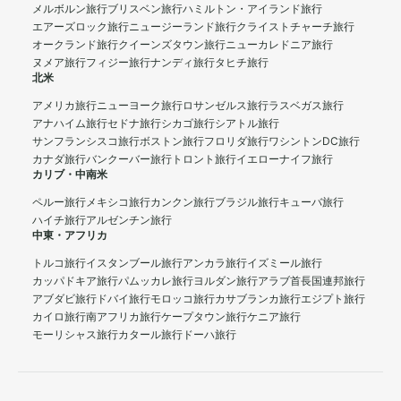
メルボルン旅行
ブリスベン旅行
ハミルトン・アイランド旅行
エアーズロック旅行
ニュージーランド旅行
クライストチャーチ旅行
オークランド旅行
クイーンズタウン旅行
ニューカレドニア旅行
ヌメア旅行
フィジー旅行
ナンディ旅行
タヒチ旅行
北米
アメリカ旅行
ニューヨーク旅行
ロサンゼルス旅行
ラスベガス旅行
アナハイム旅行
セドナ旅行
シカゴ旅行
シアトル旅行
サンフランシスコ旅行
ボストン旅行
フロリダ旅行
ワシントンDC旅行
カナダ旅行
バンクーバー旅行
トロント旅行
イエローナイフ旅行
カリブ・中南米
ペルー旅行
メキシコ旅行
カンクン旅行
ブラジル旅行
キューバ旅行
ハイチ旅行
アルゼンチン旅行
中東・アフリカ
トルコ旅行
イスタンブール旅行
アンカラ旅行
イズミール旅行
カッパドキア旅行
パムッカレ旅行
ヨルダン旅行
アラブ首長国連邦旅行
アブダビ旅行
ドバイ旅行
モロッコ旅行
カサブランカ旅行
エジプト旅行
カイロ旅行
南アフリカ旅行
ケープタウン旅行
ケニア旅行
モーリシャス旅行
カタール旅行
ドーハ旅行