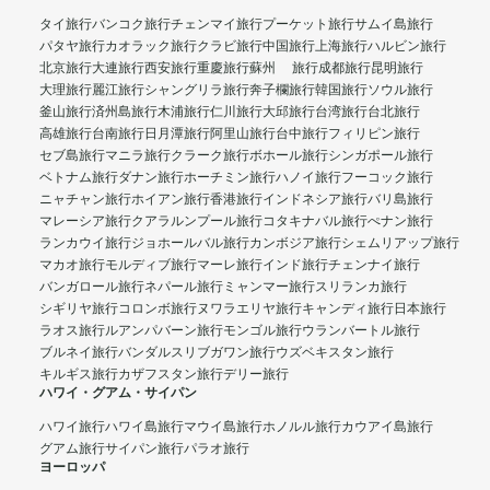
タイ旅行
バンコク旅行
チェンマイ旅行
プーケット旅行
サムイ島旅行
パタヤ旅行
カオラック旅行
クラビ旅行
中国旅行
上海旅行
ハルビン旅行
北京旅行
大連旅行
西安旅行
重慶旅行
蘇州 旅行
成都旅行
昆明旅行
大理旅行
麗江旅行
シャングリラ旅行
奔子欄旅行
韓国旅行
ソウル旅行
釜山旅行
済州島旅行
木浦旅行
仁川旅行
大邱旅行
台湾旅行
台北旅行
高雄旅行
台南旅行
日月潭旅行
阿里山旅行
台中旅行
フィリピン旅行
セブ島旅行
マニラ旅行
クラーク旅行
ボホール旅行
シンガポール旅行
ベトナム旅行
ダナン旅行
ホーチミン旅行
ハノイ旅行
フーコック旅行
ニャチャン旅行
ホイアン旅行
香港旅行
インドネシア旅行
バリ島旅行
マレーシア旅行
クアラルンプール旅行
コタキナバル旅行
ぺナン旅行
ランカウイ旅行
ジョホールバル旅行
カンボジア旅行
シェムリアップ旅行
マカオ旅行
モルディブ旅行
マーレ旅行
インド旅行
チェンナイ旅行
バンガロール旅行
ネパール旅行
ミャンマー旅行
スリランカ旅行
シギリヤ旅行
コロンボ旅行
ヌワラエリヤ旅行
キャンディ旅行
日本旅行
ラオス旅行
ルアンパバーン旅行
モンゴル旅行
ウランバートル旅行
ブルネイ旅行
バンダルスリブガワン旅行
ウズベキスタン旅行
キルギス旅行
カザフスタン旅行
デリー旅行
ハワイ・グアム・サイパン
ハワイ旅行
ハワイ島旅行
マウイ島旅行
ホノルル旅行
カウアイ島旅行
グアム旅行
サイパン旅行
パラオ旅行
ヨーロッパ