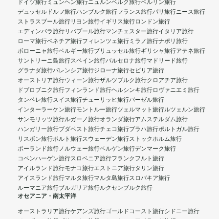
ドイツ旅行
ミュンヘン旅行
ニュルンベルク旅行
ベルリン旅行
デュッセルドルフ旅行
ハンブルク旅行
フランス旅行
パリ旅行
ニース旅行
ストラスブール旅行
リヨン旅行
イギリス旅行
ロンドン旅行
エディンバラ旅行
リバプール旅行
マンチェスター旅行
イタリア旅行
ローマ旅行
ベネチア旅行
フィレンツェ旅行
ミラノ旅行
ナポリ旅行
ボローニャ旅行
ベルギー旅行
ブリュッセル旅行
ギリシャ旅行
アテネ旅行
サントリーニ島旅行
スペイン旅行
バルセロナ旅行
マドリード旅行
グラナダ旅行
バレンシア旅行
ジローナ旅行
セビリア旅行
オーストリア旅行
ウィーン旅行
ザルツブルク旅行
クロアチア旅行
ドブロブニク旅行
フィンランド旅行
ヘルシンキ旅行
ロヴァニエミ旅行
タンペレ旅行
スイス旅行
チューリッヒ旅行
バーゼル旅行
インターラーケン旅行
モントルー旅行
ツェルマット旅行
ルツェルン旅行
サンモリッツ旅行
ルガーノ旅行
オランダ旅行
アムステルダム旅行
ハンガリー旅行
ブダペスト旅行
チェコ旅行
プラハ旅行
ポルトガル旅行
リスボン旅行
ポルト旅行
スウェーデン旅行
ストックホルム旅行
ポーランド旅行
ノルウェー旅行
ベルゲン旅行
デンマーク旅行
コペンハーゲン旅行
スロベニア旅行
フランクフルト旅行
アイルランド旅行
モナコ旅行
エストニア旅行
タリン旅行
アイスランド旅行
マルタ旅行
マルタ島旅行
スロバキア旅行
ルーマニア旅行
ブルガリア旅行
ルクセンブルク旅行
オセアニア・南太平洋
オーストラリア旅行
ケアンズ旅行
ゴールドコースト旅行
シドニー旅行