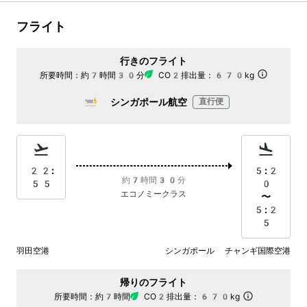
フライト
行きのフライト
所要時間：
約7時間30分
CO2排出量：
670kg
シンガポール航空
直行便
22:
5:2
約7時間30分
55
0
エコノミークラス
〜
5:2
5
羽田空港
シンガポール チャンギ国際空港
帰りのフライト
所要時間：
約7時間
CO2排出量：
670kg