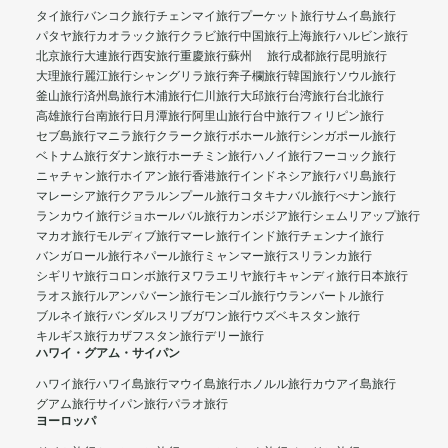
タイ旅行
バンコク旅行
チェンマイ旅行
プーケット旅行
サムイ島旅行
パタヤ旅行
カオラック旅行
クラビ旅行
中国旅行
上海旅行
ハルビン旅行
北京旅行
大連旅行
西安旅行
重慶旅行
蘇州 旅行
成都旅行
昆明旅行
大理旅行
麗江旅行
シャングリラ旅行
奔子欄旅行
韓国旅行
ソウル旅行
釜山旅行
済州島旅行
木浦旅行
仁川旅行
大邱旅行
台湾旅行
台北旅行
高雄旅行
台南旅行
日月潭旅行
阿里山旅行
台中旅行
フィリピン旅行
セブ島旅行
マニラ旅行
クラーク旅行
ボホール旅行
シンガポール旅行
ベトナム旅行
ダナン旅行
ホーチミン旅行
ハノイ旅行
フーコック旅行
ニャチャン旅行
ホイアン旅行
香港旅行
インドネシア旅行
バリ島旅行
マレーシア旅行
クアラルンプール旅行
コタキナバル旅行
ぺナン旅行
ランカウイ旅行
ジョホールバル旅行
カンボジア旅行
シェムリアップ旅行
マカオ旅行
モルディブ旅行
マーレ旅行
インド旅行
チェンナイ旅行
バンガロール旅行
ネパール旅行
ミャンマー旅行
スリランカ旅行
シギリヤ旅行
コロンボ旅行
ヌワラエリヤ旅行
キャンディ旅行
日本旅行
ラオス旅行
ルアンパバーン旅行
モンゴル旅行
ウランバートル旅行
ブルネイ旅行
バンダルスリブガワン旅行
ウズベキスタン旅行
キルギス旅行
カザフスタン旅行
デリー旅行
ハワイ・グアム・サイパン
ハワイ旅行
ハワイ島旅行
マウイ島旅行
ホノルル旅行
カウアイ島旅行
グアム旅行
サイパン旅行
パラオ旅行
ヨーロッパ