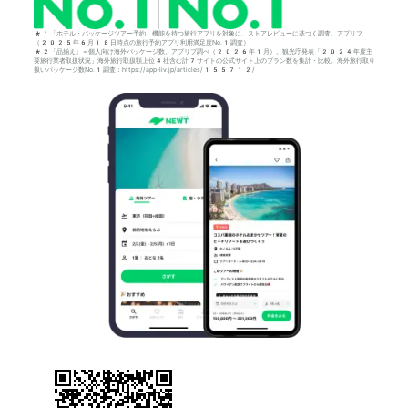
*1「ホテル・パッケージツアー予約」機能を持つ旅行アプリを対象に、ストアレビューに基づく調査。アプリブ
（2025年6月18日時点の旅行予約アプリ利用満足度No.1調査）
*2「品揃え」＝個人向け海外パッケージ数。アプリブ調べ（2026年1月）。観光庁発表「2024年度主
要旅行業者取扱状況」海外旅行取扱額上位4社含む計7サイトの公式サイト上のプラン数を集計・比較。海外旅行取り
扱いパッケージ数No.1調査：https://app-liv.jp/articles/155712/