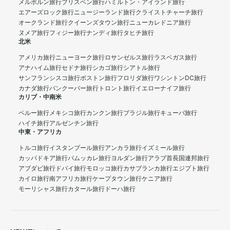
メルボルン旅行
ブリスベン旅行
ハミルトン・アイランド旅行
エアーズロック旅行
ニュージーランド旅行
クライストチャーチ旅行
オークランド旅行
クイーンズタウン旅行
ニューカレドニア旅行
ヌメア旅行
フィジー旅行
ナンディ旅行
タヒチ旅行
北米
アメリカ旅行
ニューヨーク旅行
ロサンゼルス旅行
ラスベガス旅行
アナハイム旅行
セドナ旅行
シカゴ旅行
シアトル旅行
サンフランシスコ旅行
ボストン旅行
フロリダ旅行
ワシントンDC旅行
カナダ旅行
バンクーバー旅行
トロント旅行
イエローナイフ旅行
カリブ・中南米
ペルー旅行
メキシコ旅行
カンクン旅行
ブラジル旅行
キューバ旅行
ハイチ旅行
アルゼンチン旅行
中東・アフリカ
トルコ旅行
イスタンブール旅行
アンカラ旅行
イズミール旅行
カッパドキア旅行
パムッカレ旅行
ヨルダン旅行
アラブ首長国連邦旅行
アブダビ旅行
ドバイ旅行
モロッコ旅行
カサブランカ旅行
エジプト旅行
カイロ旅行
南アフリカ旅行
ケープタウン旅行
ケニア旅行
モーリシャス旅行
カタール旅行
ドーハ旅行