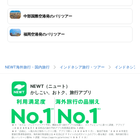
中部国際空港発のバリツアー
福岡空港発のバリツアー
NEWT海外旅行・国内旅行
インドネシア旅行・ツアー
インドネシア
NEWT（ニュート）
かしこい、おトク、旅行アプリ
*1「ホテル・パッケージツアー予約」機能を持つ旅行アプリを対象に、ストアレビューに基づく調査。アプリブ
（2025年6月18日時点の旅行予約アプリ利用満足度No.1調査）
*2「品揃え」＝個人向け海外パッケージ数。アプリブ調べ（2026年1月）。観光庁発表「2024年度主
要旅行業者取扱状況」海外旅行取扱額上位4社含む計7サイトの公式サイト上のプラン数を集計・比較。海外旅行取り
扱いパッケージ数No.1調査：https://app-liv.jp/articles/155712/