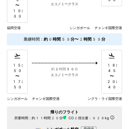
エコノミークラス
〜
10:
00
福岡空港
シンガポール チャンギ国際空港
乗継時間
：
約0時間50分〜2時間50分
15:
18:
約2時間50分
50
45
エコノミークラス
〜
〜
17:
20:
50
40
シンガポール チャンギ国際空港
ングラ・ライ国際空港
帰りのフライト
所要時間：
約11時間20分
CO2排出量：
628kg