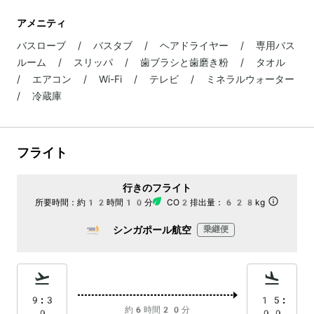
アメニティ
バスローブ / バスタブ / ヘアドライヤー / 専用バス
ルーム / スリッパ / 歯ブラシと歯磨き粉 / タオル
/ エアコン / Wi-Fi / テレビ / ミネラルウォーター
/ 冷蔵庫
フライト
行きのフライト
所要時間：
約12時間10分
CO2排出量：
628kg
シンガポール航空
乗継便
9:3
15:
約6時間20分
0
00