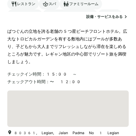
レストラン
スパ
ファミリールーム
バリアフリー
24時間対応のフロント
サウナ
設備・サービスをみる
駐車場
ランドリー
空港送迎
ばつぐんの立地を誇る老舗の5つ星ビーチフロントホテル。広
大なトロピカルガーデンを有する敷地内にはプールが多数あ
り、子どもから大人までリフレッシュしながら滞在を楽しめる
ところが魅力です。レギャン地区の中心部でリゾート旅を満喫
しましょう。
チェックイン時間：
15:00 ～
チェックアウト時間：
〜 12:00
80361, Legian, Jalan Padma No 1 Legian