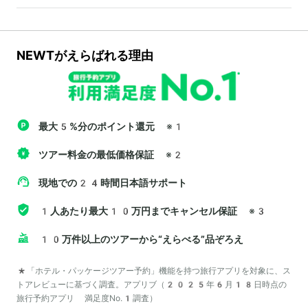
NEWTがえらばれる理由
最大5%分のポイント還元
※1
ツアー料金の最低価格保証
※2
現地での24時間日本語サポート
1人あたり最大10万円までキャンセル保証
※3
10万件以上のツアーから“えらべる”品ぞろえ
*「ホテル・パッケージツアー予約」機能を持つ旅行アプリを対象に、ス
トアレビューに基づく調査。アプリブ（2025年6月18日時点の
旅行予約アプリ 満足度No.1調査）