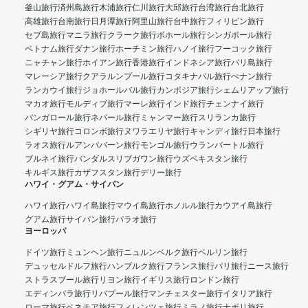
釜山旅行
済州島旅行
木浦旅行
仁川旅行
大邱旅行
台湾旅行
台北旅行
高雄旅行
台南旅行
日月潭旅行
阿里山旅行
台中旅行
フィリピン旅行
セブ島旅行
マニラ旅行
クラーク旅行
ボホール旅行
シンガポール旅行
ベトナム旅行
ダナン旅行
ホーチミン旅行
ハノイ旅行
フーコック旅行
ニャチャン旅行
ホイアン旅行
香港旅行
インドネシア旅行
バリ島旅行
マレーシア旅行
クアラルンプール旅行
コタキナバル旅行
ぺナン旅行
ランカウイ旅行
ジョホールバル旅行
カンボジア旅行
シェムリアップ旅行
マカオ旅行
モルディブ旅行
マーレ旅行
インド旅行
チェンナイ旅行
バンガロール旅行
ネパール旅行
ミャンマー旅行
スリランカ旅行
シギリヤ旅行
コロンボ旅行
ヌワラエリヤ旅行
キャンディ旅行
日本旅行
ラオス旅行
ルアンパバーン旅行
モンゴル旅行
ウランバートル旅行
ブルネイ旅行
バンダルスリブガワン旅行
ウズベキスタン旅行
キルギス旅行
カザフスタン旅行
デリー旅行
ハワイ・グアム・サイパン
ハワイ旅行
ハワイ島旅行
マウイ島旅行
ホノルル旅行
カウアイ島旅行
グアム旅行
サイパン旅行
パラオ旅行
ヨーロッパ
ドイツ旅行
ミュンヘン旅行
ニュルンベルク旅行
ベルリン旅行
デュッセルドルフ旅行
ハンブルク旅行
フランス旅行
パリ旅行
ニース旅行
ストラスブール旅行
リヨン旅行
イギリス旅行
ロンドン旅行
エディンバラ旅行
リバプール旅行
マンチェスター旅行
イタリア旅行
ローマ旅行
ベネチア旅行
フィレンツェ旅行
ミラノ旅行
ナポリ旅行