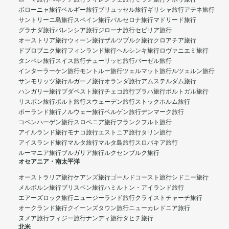
ボローニャ旅行
ベルギー旅行
ブリュッセル旅行
ギリシャ旅行
アテネ旅行
サントリーニ島旅行
スペイン旅行
バルセロナ旅行
マドリード旅行
グラナダ旅行
バレンシア旅行
ジローナ旅行
セビリア旅行
オーストリア旅行
ウィーン旅行
ザルツブルク旅行
クロアチア旅行
ドブロブニク旅行
フィンランド旅行
ヘルシンキ旅行
ロヴァニエミ旅行
タンペレ旅行
スイス旅行
チューリッヒ旅行
バーゼル旅行
インターラーケン旅行
モントルー旅行
ツェルマット旅行
ルツェルン旅行
サンモリッツ旅行
ルガーノ旅行
オランダ旅行
アムステルダム旅行
ハンガリー旅行
ブダペスト旅行
チェコ旅行
プラハ旅行
ポルトガル旅行
リスボン旅行
ポルト旅行
スウェーデン旅行
ストックホルム旅行
ポーランド旅行
ノルウェー旅行
ベルゲン旅行
デンマーク旅行
コペンハーゲン旅行
スロベニア旅行
フランクフルト旅行
アイルランド旅行
モナコ旅行
エストニア旅行
タリン旅行
アイスランド旅行
マルタ旅行
マルタ島旅行
スロバキア旅行
ルーマニア旅行
ブルガリア旅行
ルクセンブルク旅行
オセアニア・南太平洋
オーストラリア旅行
ケアンズ旅行
ゴールドコースト旅行
シドニー旅行
メルボルン旅行
ブリスベン旅行
ハミルトン・アイランド旅行
エアーズロック旅行
ニュージーランド旅行
クライストチャーチ旅行
オークランド旅行
クイーンズタウン旅行
ニューカレドニア旅行
ヌメア旅行
フィジー旅行
ナンディ旅行
タヒチ旅行
北米