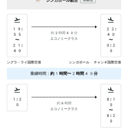
シンガポール航空
乗継便
19:
22:
約2時間40分
55
40
エコノミークラス
〜
〜
21:
0:2
40
0
ングラ・ライ国際空港
シンガポール チャンギ国際空港
乗継時間
：
約1時間〜2時間40分
1:2
8:1
約6時間
0
0
エコノミークラス
〜
8:2
0