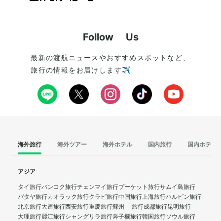
Follow Us
最新の渡航ニュースやおすすめスポットなど、
旅行の情報をお届けします✈️
海外旅行
海外ツアー
海外ホテル
国内旅行
国内ホテル
アジア
タイ旅行
バンコク旅行
チェンマイ旅行
プーケット旅行
サムイ島旅行
パタヤ旅行
カオラック旅行
クラビ旅行
中国旅行
上海旅行
ハルビン旅行
北京旅行
大連旅行
西安旅行
重慶旅行
蘇州 旅行
成都旅行
昆明旅行
大理旅行
麗江旅行
シャングリラ旅行
奔子欄旅行
韓国旅行
ソウル旅行