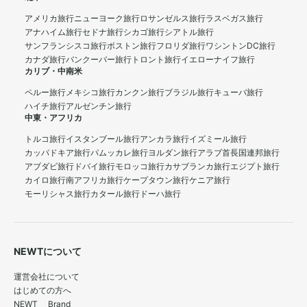
アメリカ旅行
ニューヨーク旅行
ロサンゼルス旅行
ラスベガス旅行
アナハイム旅行
セドナ旅行
シカゴ旅行
シアトル旅行
サンフランシスコ旅行
ボストン旅行
フロリダ旅行
ワシントンDC旅行
カナダ旅行
バンクーバー旅行
トロント旅行
イエローナイフ旅行
カリブ・中南米
ペルー旅行
メキシコ旅行
カンクン旅行
ブラジル旅行
キューバ旅行
ハイチ旅行
アルゼンチン旅行
中東・アフリカ
トルコ旅行
イスタンブール旅行
アンカラ旅行
イズミール旅行
カッパドキア旅行
パムッカレ旅行
ヨルダン旅行
アラブ首長国連邦旅行
アブダビ旅行
ドバイ旅行
モロッコ旅行
カサブランカ旅行
エジプト旅行
カイロ旅行
南アフリカ旅行
ケープタウン旅行
ケニア旅行
モーリシャス旅行
カタール旅行
ドーハ旅行
NEWTについて
運営会社について
はじめての方へ
NEWT Brand