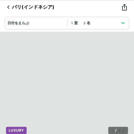
バリ(インドネシア)
日付をえらぶ
1室 2名
LUXURY
1
/
32