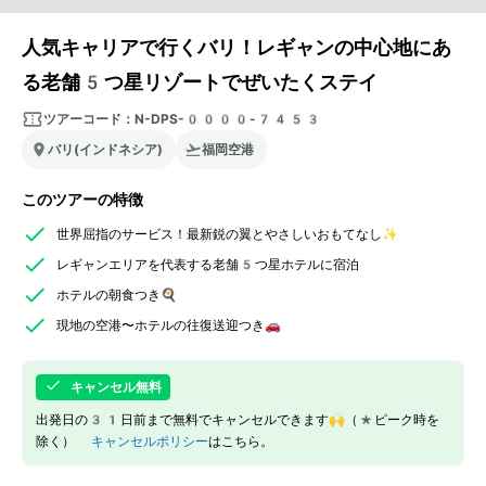
人気キャリアで行くバリ！レギャンの中心地にあ
る老舗5つ星リゾートでぜいたくステイ
ツアーコード：
N-DPS-0000-7453
バリ(インドネシア)
福岡空港
このツアーの特徴
世界屈指のサービス！最新鋭の翼とやさしいおもてなし✨
レギャンエリアを代表する老舗5つ星ホテルに宿泊
ホテルの朝食つき🍳
現地の空港〜ホテルの往復送迎つき🚗
キャンセル無料
出発日の31日前まで無料でキャンセルできます🙌（*ピーク時を
除く）
キャンセルポリシー
はこちら。