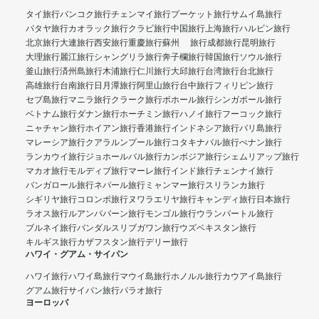
タイ旅行
バンコク旅行
チェンマイ旅行
プーケット旅行
サムイ島旅行
パタヤ旅行
カオラック旅行
クラビ旅行
中国旅行
上海旅行
ハルビン旅行
北京旅行
大連旅行
西安旅行
重慶旅行
蘇州 旅行
成都旅行
昆明旅行
大理旅行
麗江旅行
シャングリラ旅行
奔子欄旅行
韓国旅行
ソウル旅行
釜山旅行
済州島旅行
木浦旅行
仁川旅行
大邱旅行
台湾旅行
台北旅行
高雄旅行
台南旅行
日月潭旅行
阿里山旅行
台中旅行
フィリピン旅行
セブ島旅行
マニラ旅行
クラーク旅行
ボホール旅行
シンガポール旅行
ベトナム旅行
ダナン旅行
ホーチミン旅行
ハノイ旅行
フーコック旅行
ニャチャン旅行
ホイアン旅行
香港旅行
インドネシア旅行
バリ島旅行
マレーシア旅行
クアラルンプール旅行
コタキナバル旅行
ぺナン旅行
ランカウイ旅行
ジョホールバル旅行
カンボジア旅行
シェムリアップ旅行
マカオ旅行
モルディブ旅行
マーレ旅行
インド旅行
チェンナイ旅行
バンガロール旅行
ネパール旅行
ミャンマー旅行
スリランカ旅行
シギリヤ旅行
コロンボ旅行
ヌワラエリヤ旅行
キャンディ旅行
日本旅行
ラオス旅行
ルアンパバーン旅行
モンゴル旅行
ウランバートル旅行
ブルネイ旅行
バンダルスリブガワン旅行
ウズベキスタン旅行
キルギス旅行
カザフスタン旅行
デリー旅行
ハワイ・グアム・サイパン
ハワイ旅行
ハワイ島旅行
マウイ島旅行
ホノルル旅行
カウアイ島旅行
グアム旅行
サイパン旅行
パラオ旅行
ヨーロッパ