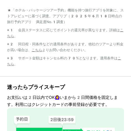
*「ホテル・パッケージツアー予約」機能を持つ旅行アプリを対象に、ス
トアレビューに基づく調査。アプリブ（2025年6月18日時点の
旅行予約アプリ 満足度No.1調査）
※1 会員ステータスに応じてポイントの還元率が異なります。詳細は
こ
ちら
。
※2 同日程・同条件などの適用条件があります。他社のツアーより料金
が高い場合は、
こちら
よりお問い合わせください。
※3 サポート金額はキャンセル料の70%となります。適用条件は
こ
ちら
。
迷ったらプライスキープ
お支払いは
2
日以内でOK🙆‍♀️いまから
2
日間価格を固定しま
す。利用にはクレジットカードの事前登録が必要です。