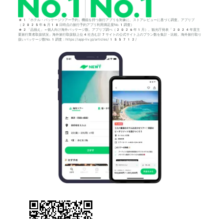
*1「ホテル・パッケージツアー予約」機能を持つ旅行アプリを対象に、ストアレビューに基づく調査。アプリブ
（2025年6月18日時点の旅行予約アプリ利用満足度No.1調査）
*2「品揃え」＝個人向け海外パッケージ数。アプリブ調べ（2026年1月）。観光庁発表「2024年度主
要旅行業者取扱状況」海外旅行取扱額上位4社含む計7サイトの公式サイト上のプラン数を集計・比較。海外旅行取り
扱いパッケージ数No.1調査：https://app-liv.jp/articles/155712/