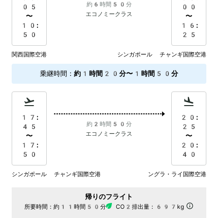
約6時間50分
05
00
エコノミークラス
〜
〜
10:
16:
50
25
関西国際空港
シンガポール チャンギ国際空港
乗継時間
：
約1時間20分〜1時間50分
17:
20:
約2時間50分
45
25
エコノミークラス
〜
〜
17:
20:
50
40
シンガポール チャンギ国際空港
ングラ・ライ国際空港
帰りのフライト
所要時間：
約11時間50分
CO2排出量：
697kg