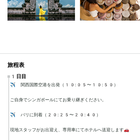
旅程表
1日目
✈️ 関西国際空港を出発（10:05〜10:50）

ご自身でシンガポールにてお乗り継ぎください。

✈️ バリに到着（20:25〜20:40）

現地スタッフがお出迎え、専用車にてホテルへ送迎します🚗
