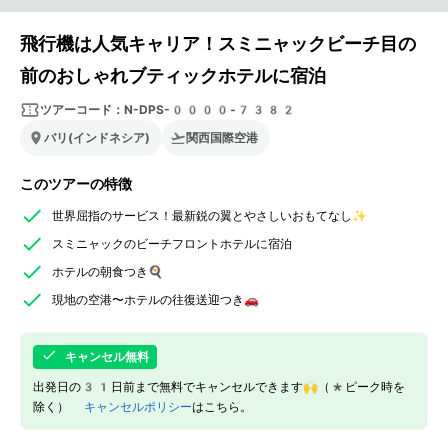
飛行機は人気キャリア！スミニャックビーチ目の
前のおしゃれブティックホテルに宿泊
ツアーコード：
N-DPS-0000-7382
バリ(インドネシア)
関西国際空港
このツアーの特徴
世界屈指のサービス！最新鋭の翼とやさしいおもてなし✨
スミニャックのビーチフロントホテルに宿泊
ホテルの朝食つき🍳
現地の空港〜ホテルの往復送迎つき🚗
キャンセル無料
出発日の31日前まで無料でキャンセルできます🙌（*ピーク時を
除く）
キャンセルポリシー
はこちら。