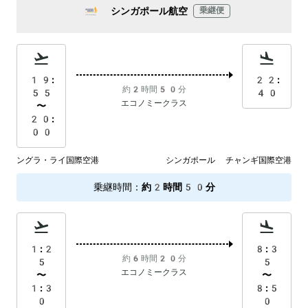
シンガポール航空
乗継便
19:
22:
約2時間50分
55
40
エコノミークラス
〜
20:
00
ングラ・ライ国際空港
シンガポール チャンギ国際空港
乗継時間
：
約2時間50分
1:2
8:3
約6時間20分
5
5
エコノミークラス
〜
〜
1:3
8:5
0
0