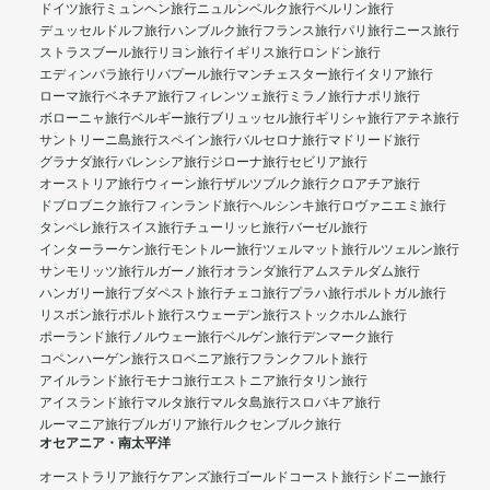
ドイツ旅行
ミュンヘン旅行
ニュルンベルク旅行
ベルリン旅行
デュッセルドルフ旅行
ハンブルク旅行
フランス旅行
パリ旅行
ニース旅行
ストラスブール旅行
リヨン旅行
イギリス旅行
ロンドン旅行
エディンバラ旅行
リバプール旅行
マンチェスター旅行
イタリア旅行
ローマ旅行
ベネチア旅行
フィレンツェ旅行
ミラノ旅行
ナポリ旅行
ボローニャ旅行
ベルギー旅行
ブリュッセル旅行
ギリシャ旅行
アテネ旅行
サントリーニ島旅行
スペイン旅行
バルセロナ旅行
マドリード旅行
グラナダ旅行
バレンシア旅行
ジローナ旅行
セビリア旅行
オーストリア旅行
ウィーン旅行
ザルツブルク旅行
クロアチア旅行
ドブロブニク旅行
フィンランド旅行
ヘルシンキ旅行
ロヴァニエミ旅行
タンペレ旅行
スイス旅行
チューリッヒ旅行
バーゼル旅行
インターラーケン旅行
モントルー旅行
ツェルマット旅行
ルツェルン旅行
サンモリッツ旅行
ルガーノ旅行
オランダ旅行
アムステルダム旅行
ハンガリー旅行
ブダペスト旅行
チェコ旅行
プラハ旅行
ポルトガル旅行
リスボン旅行
ポルト旅行
スウェーデン旅行
ストックホルム旅行
ポーランド旅行
ノルウェー旅行
ベルゲン旅行
デンマーク旅行
コペンハーゲン旅行
スロベニア旅行
フランクフルト旅行
アイルランド旅行
モナコ旅行
エストニア旅行
タリン旅行
アイスランド旅行
マルタ旅行
マルタ島旅行
スロバキア旅行
ルーマニア旅行
ブルガリア旅行
ルクセンブルク旅行
オセアニア・南太平洋
オーストラリア旅行
ケアンズ旅行
ゴールドコースト旅行
シドニー旅行