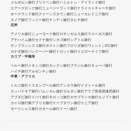
メルボルン旅行
ブリスベン旅行
ハミルトン・アイランド旅行
エアーズロック旅行
ニュージーランド旅行
クライストチャーチ旅行
オークランド旅行
クイーンズタウン旅行
ニューカレドニア旅行
ヌメア旅行
フィジー旅行
ナンディ旅行
タヒチ旅行
北米
アメリカ旅行
ニューヨーク旅行
ロサンゼルス旅行
ラスベガス旅行
アナハイム旅行
セドナ旅行
シカゴ旅行
シアトル旅行
サンフランシスコ旅行
ボストン旅行
フロリダ旅行
ワシントンDC旅行
カナダ旅行
バンクーバー旅行
トロント旅行
イエローナイフ旅行
カリブ・中南米
ペルー旅行
メキシコ旅行
カンクン旅行
ブラジル旅行
キューバ旅行
ハイチ旅行
アルゼンチン旅行
中東・アフリカ
トルコ旅行
イスタンブール旅行
アンカラ旅行
イズミール旅行
カッパドキア旅行
パムッカレ旅行
ヨルダン旅行
アラブ首長国連邦旅行
アブダビ旅行
ドバイ旅行
モロッコ旅行
カサブランカ旅行
エジプト旅行
カイロ旅行
南アフリカ旅行
ケープタウン旅行
ケニア旅行
モーリシャス旅行
カタール旅行
ドーハ旅行