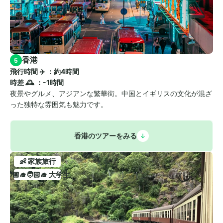
香港
5
飛行時間 ✈️ ：約4時間　
時差 🕰️ ：-1時間
夜景やグルメ、アジアンな繁華街。中国とイギリスの文化が混ざ
った独特な雰囲気も魅力です。
香港のツアーをみる
👶 家族旅行
🧑🏼‍🎓🧑🏻‍🎓 大学生