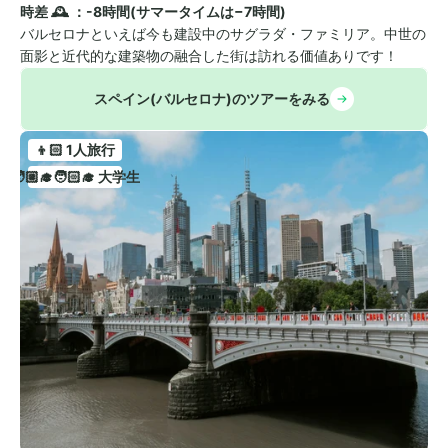
時差 🕰️ ：-8時間(サマータイムは−7時間)
バルセロナといえば今も建設中のサグラダ・ファミリア。中世の
面影と近代的な建築物の融合した街は訪れる価値ありです！
スペイン(バルセロナ)のツアーをみる
👦🏻 1人旅行
🧑🏼‍🎓🧑🏻‍🎓 大学生