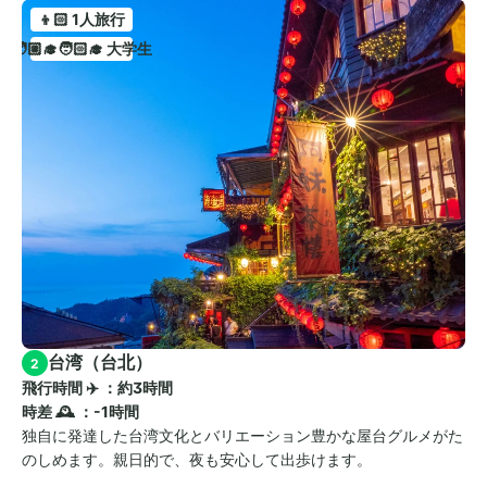
👦🏻 1人旅行
🧑🏼‍🎓🧑🏻‍🎓 大学生
台湾（台北）
2
飛行時間 ✈️ ：約3時間　
時差 🕰️ ：-1時間
独自に発達した台湾文化とバリエーション豊かな屋台グルメがた
のしめます。親日的で、夜も安心して出歩けます。