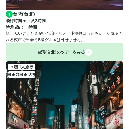
台湾(台北)
1
飛行時間 ✈️ ：約3時間　
時差 🕰️ ：-1時間
親しみやすくも奥深い台湾グルメ。小籠包はもちろん、活気あふ
れる夜市で出会うB級グルメは外せません。
台湾(台北)のツアーをみる
👦🏻 1人旅行
🧑🏼‍🎓🧑🏻‍🎓 大学生