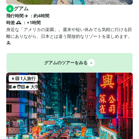
グアム
4
飛行時間 ✈️ ：約4時間　
時差 🕰️ ：+1時間
身近な「アメリカの楽園」。週末や短い休みでも気軽に行ける距
離にありながら、日本とは違う開放的なリゾートを楽しめます。
🏝
グアムのツアーをみる
👦🏻 1人旅行
🧑🏼‍🎓🧑🏻‍🎓 大学生