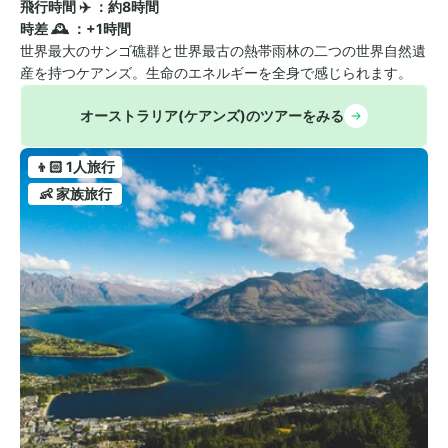
飛行時間 ✈️ ：約8時間　
時差 🕰️ ：+1時間
世界最大のサンゴ礁群と世界最古の熱帯雨林の二つの世界自然遺
産を持つケアンズ。生命のエネルギーを全身で感じられます。
オーストラリア(ケアンズ)のツアーをみる
👦🏻 1人旅行
👶 家族旅行