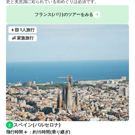
史と美意識に彩られている街めぐりは必須です。
フランス(パリ)のツアーをみる
👦🏻 1人旅行
👶 家族旅行
スペイン(バルセロナ)
2
飛行時間 ✈️ ：約15時間(乗り継ぎ)　