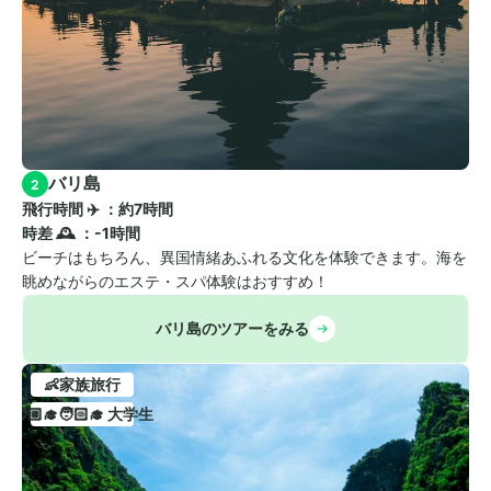
バリ島
2
飛行時間 ✈️ ：約7時間
時差 🕰️ ：-1時間
ビーチはもちろん、異国情緒あふれる文化を体験できます。海を
眺めながらのエステ・スパ体験はおすすめ！
バリ島のツアーをみる
👶家族旅行
🧑🏼‍🎓🧑🏻‍🎓 大学生