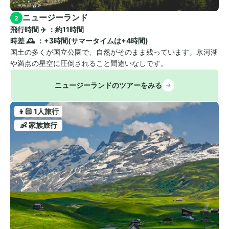
ニュージーランド
2
飛行時間 ✈️ ：約11時間　
時差 🕰️ ：+3時間(サマータイムは+4時間)
国土の多くが国立公園で、自然がそのまま残っています。氷河湖
や満点の星空に圧倒されること間違いなしです。
ニュージーランドのツアーをみる
👦🏻 1人旅行
👶 家族旅行