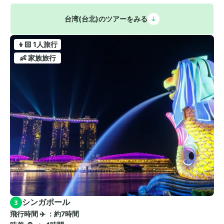
台湾(台北)のツアーをみる
👦🏻 1人旅行
👶 家族旅行
シンガポール
3
飛行時間 ✈️ ：約7時間　