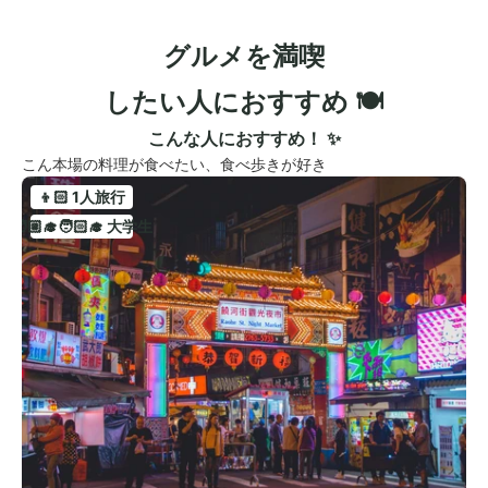
グルメを満喫
したい人におすすめ 🍽️
こんな人におすすめ！ ✨
こん本場の料理が食べたい、食べ歩きが好き
👦🏻 1人旅行
🧑🏼‍🎓🧑🏻‍🎓 大学生