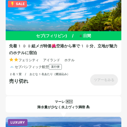
マーレ 🇲🇻
降水量が少なく水上ヴィラ満喫 🏝️