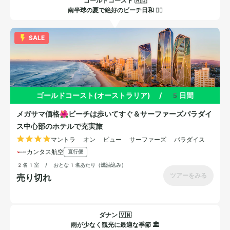
ゴールドコースト 🇦🇺
南半球の夏で絶好のビーチ日和 🏄‍♂️
ダナン 🇻🇳
雨が少なく観光に最適な季節 🏛️