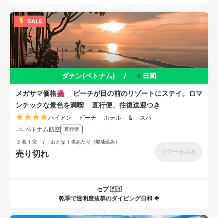
セブ 🇵🇭
乾季で透明度抜群のダイビング日和 🐠