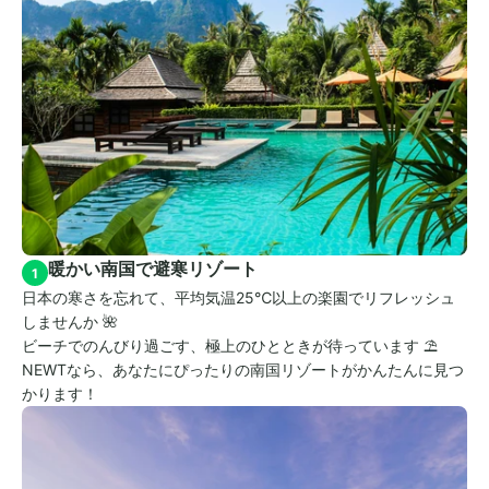
暖かい南国で避寒リゾート
1
日本の寒さを忘れて、平均気温25℃以上の楽園でリフレッシュ
しませんか 🌺 
ビーチでのんびり過ごす、極上のひとときが待っています ⛱️ 
NEWTなら、あなたにぴったりの南国リゾートがかんたんに見つ
かります！