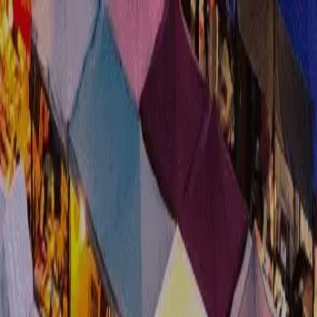
ポイント
料金
旅程表
応募方法
よくある質問
#Culture
異国の熱気と彩り、
一期一会の
古着ハン
ナビゲーター
ハルキ