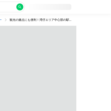
ー
観光の拠点にも便利！湾仔エリア中心部の駅チカ4つ星ホテルでおしゃれな香港旅