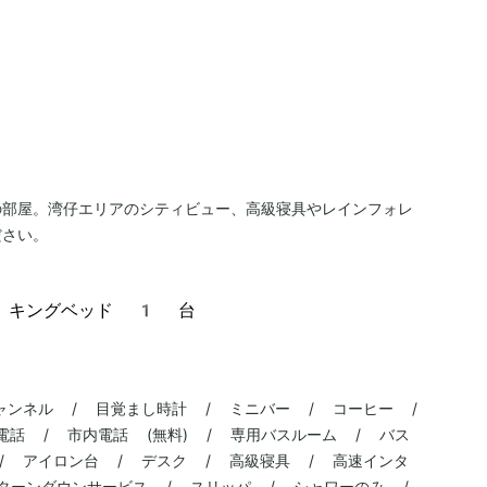
の部屋。湾仔エリアのシティビュー、高級寝具やレインフォレ
ださい。
、キングベッド 1 台
ャンネル / 目覚まし時計 / ミニバー / コーヒー /
電話 / 市内電話 (無料) / 専用バスルーム / バス
/ アイロン台 / デスク / 高級寝具 / 高速インタ
ターンダウンサービス / スリッパ / シャワーのみ /