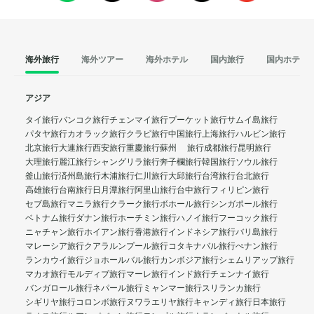
海外旅行
海外ツアー
海外ホテル
国内旅行
国内ホテル
アジア
タイ旅行
バンコク旅行
チェンマイ旅行
プーケット旅行
サムイ島旅行
パタヤ旅行
カオラック旅行
クラビ旅行
中国旅行
上海旅行
ハルビン旅行
北京旅行
大連旅行
西安旅行
重慶旅行
蘇州 旅行
成都旅行
昆明旅行
大理旅行
麗江旅行
シャングリラ旅行
奔子欄旅行
韓国旅行
ソウル旅行
釜山旅行
済州島旅行
木浦旅行
仁川旅行
大邱旅行
台湾旅行
台北旅行
高雄旅行
台南旅行
日月潭旅行
阿里山旅行
台中旅行
フィリピン旅行
セブ島旅行
マニラ旅行
クラーク旅行
ボホール旅行
シンガポール旅行
ベトナム旅行
ダナン旅行
ホーチミン旅行
ハノイ旅行
フーコック旅行
ニャチャン旅行
ホイアン旅行
香港旅行
インドネシア旅行
バリ島旅行
マレーシア旅行
クアラルンプール旅行
コタキナバル旅行
ぺナン旅行
ランカウイ旅行
ジョホールバル旅行
カンボジア旅行
シェムリアップ旅行
マカオ旅行
モルディブ旅行
マーレ旅行
インド旅行
チェンナイ旅行
バンガロール旅行
ネパール旅行
ミャンマー旅行
スリランカ旅行
シギリヤ旅行
コロンボ旅行
ヌワラエリヤ旅行
キャンディ旅行
日本旅行