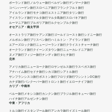
ポーランド旅行
ノルウェー旅行
ベルゲン旅行
デンマーク旅行
コペンハーゲン旅行
スロベニア旅行
フランクフルト旅行
アイルランド旅行
モナコ旅行
エストニア旅行
タリン旅行
アイスランド旅行
マルタ旅行
マルタ島旅行
スロバキア旅行
ルーマニア旅行
ブルガリア旅行
ルクセンブルク旅行
オセアニア・南太平洋
オーストラリア旅行
ケアンズ旅行
ゴールドコースト旅行
シドニー旅行
メルボルン旅行
ブリスベン旅行
ハミルトン・アイランド旅行
エアーズロック旅行
ニュージーランド旅行
クライストチャーチ旅行
オークランド旅行
クイーンズタウン旅行
ニューカレドニア旅行
ヌメア旅行
フィジー旅行
ナンディ旅行
タヒチ旅行
北米
アメリカ旅行
ニューヨーク旅行
ロサンゼルス旅行
ラスベガス旅行
アナハイム旅行
セドナ旅行
シカゴ旅行
シアトル旅行
サンフランシスコ旅行
ボストン旅行
フロリダ旅行
ワシントンDC旅行
カナダ旅行
バンクーバー旅行
トロント旅行
イエローナイフ旅行
カリブ・中南米
ペルー旅行
メキシコ旅行
カンクン旅行
ブラジル旅行
キューバ旅行
ハイチ旅行
アルゼンチン旅行
中東・アフリカ
トルコ旅行
イスタンブール旅行
アンカラ旅行
イズミール旅行