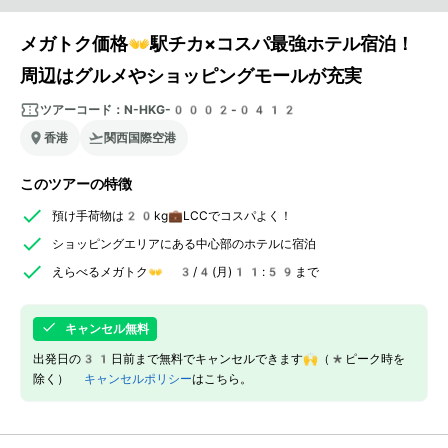
メガトク価格👐駅チカ×コスパ最強ホテル宿泊！
周辺はグルメやショッピングモールが充実
ツアーコード：
N-HKG-0002-0412
香港
関西国際空港
このツアーの特徴
預け手荷物は20kg💼LCCでコスパよく！
ショッピングエリアにある中心部のホテルに宿泊
えらべるメガトク👐 3/4(月)11:59まで
キャンセル無料
出発日の31日前まで無料でキャンセルできます🙌（*ピーク時を
除く）
キャンセルポリシー
はこちら。