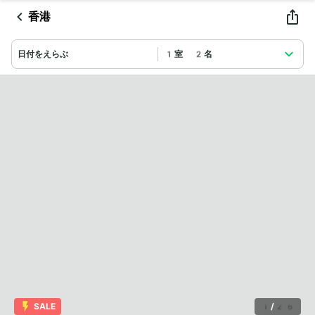
香港
日付をえらぶ
1室 2名
SALE
1
/
26