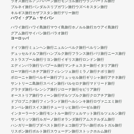
ラオス旅行
ルアンパバーン旅行
モンゴル旅行
ウランバートル旅行
ブルネイ旅行
バンダルスリブガワン旅行
ウズベキスタン旅行
キルギス旅行
カザフスタン旅行
デリー旅行
ハワイ・グアム・サイパン
ハワイ旅行
ハワイ島旅行
マウイ島旅行
ホノルル旅行
カウアイ島旅行
グアム旅行
サイパン旅行
パラオ旅行
ヨーロッパ
ドイツ旅行
ミュンヘン旅行
ニュルンベルク旅行
ベルリン旅行
デュッセルドルフ旅行
ハンブルク旅行
フランス旅行
パリ旅行
ニース旅行
ストラスブール旅行
リヨン旅行
イギリス旅行
ロンドン旅行
エディンバラ旅行
リバプール旅行
マンチェスター旅行
イタリア旅行
ローマ旅行
ベネチア旅行
フィレンツェ旅行
ミラノ旅行
ナポリ旅行
ボローニャ旅行
ベルギー旅行
ブリュッセル旅行
ギリシャ旅行
アテネ旅行
サントリーニ島旅行
スペイン旅行
バルセロナ旅行
マドリード旅行
グラナダ旅行
バレンシア旅行
ジローナ旅行
セビリア旅行
オーストリア旅行
ウィーン旅行
ザルツブルク旅行
クロアチア旅行
ドブロブニク旅行
フィンランド旅行
ヘルシンキ旅行
ロヴァニエミ旅行
タンペレ旅行
スイス旅行
チューリッヒ旅行
バーゼル旅行
インターラーケン旅行
モントルー旅行
ツェルマット旅行
ルツェルン旅行
サンモリッツ旅行
ルガーノ旅行
オランダ旅行
アムステルダム旅行
ハンガリー旅行
ブダペスト旅行
チェコ旅行
プラハ旅行
ポルトガル旅行
リスボン旅行
ポルト旅行
スウェーデン旅行
ストックホルム旅行