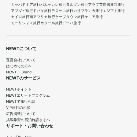
カッパドキア旅行
パムッカレ旅行
ヨルダン旅行
アラブ首長国連邦旅行
アブダビ旅行
ドバイ旅行
モロッコ旅行
カサブランカ旅行
エジプト旅行
カイロ旅行
南アフリカ旅行
ケープタウン旅行
ケニア旅行
モーリシャス旅行
カタール旅行
ドーハ旅行
NEWTについて
運営会社について
はじめての方へ
NEWT Brand
NEWTのサービス
NEWTポイント
NEWTエリートプログラム
NEWTで旅行相談
VIP旅行の相談
広告掲載について
掲載希望の宿泊施設さまへ
サポート・お問い合わせ