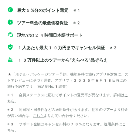
最大5%分のポイント還元
※1
ツアー料金の最低価格保証
※2
現地での24時間日本語サポート
1人あたり最大10万円までキャンセル保証
※3
10万件以上のツアーから“えらべる”品ぞろえ
*「ホテル・パッケージツアー予約」機能を持つ旅行アプリを対象に、ス
トアレビューに基づく調査。アプリブ（2025年6月18日時点の
旅行予約アプリ 満足度No.1調査）
※1 会員ステータスに応じてポイントの還元率が異なります。詳細は
こ
ちら
。
※2 同日程・同条件などの適用条件があります。他社のツアーより料金
が高い場合は、
こちら
よりお問い合わせください。
※3 サポート金額はキャンセル料の70%となります。適用条件は
こ
ちら
。