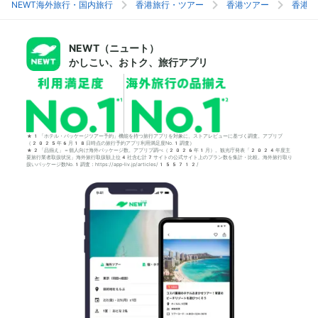
NEWT海外旅行・国内旅行
香港旅行・ツアー
香港ツアー
香港旅
NEWT（ニュート）
かしこい、おトク、旅行アプリ
*1「ホテル・パッケージツアー予約」機能を持つ旅行アプリを対象に、ストアレビューに基づく調査。アプリブ
（2025年6月18日時点の旅行予約アプリ利用満足度No.1調査）
*2「品揃え」＝個人向け海外パッケージ数。アプリブ調べ（2026年1月）。観光庁発表「2024年度主
要旅行業者取扱状況」海外旅行取扱額上位4社含む計7サイトの公式サイト上のプラン数を集計・比較。海外旅行取り
扱いパッケージ数No.1調査：https://app-liv.jp/articles/155712/