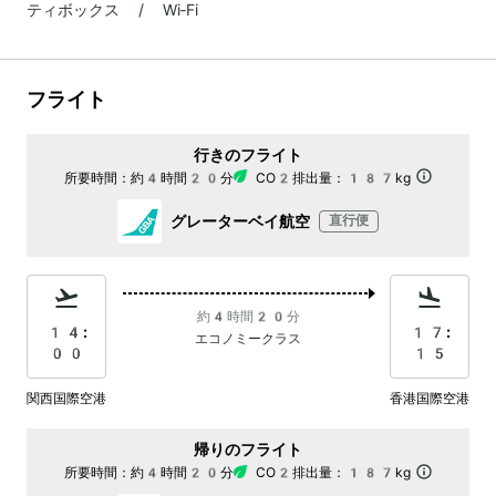
ティボックス / Wi‐Fi
フライト
行きのフライト
所要時間：
約4時間20分
CO2排出量：
187kg
グレーターベイ航空
直行便
約4時間20分
14:
17:
エコノミークラス
00
15
関西国際空港
香港国際空港
帰りのフライト
所要時間：
約4時間20分
CO2排出量：
187kg