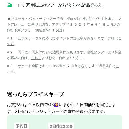
10万件以上のツアーから“えらべる”品ぞろえ
*「ホテル・パッケージツアー予約」機能を持つ旅行アプリを対象に、ス
トアレビューに基づく調査。アプリブ（2025年6月18日時点の
旅行予約アプリ 満足度No.1調査）
※1 会員ステータスに応じてポイントの還元率が異なります。詳細は
こ
ちら
。
※2 同日程・同条件などの適用条件があります。他社のツアーより料金
が高い場合は、
こちら
よりお問い合わせください。
※3 サポート金額はキャンセル料の70%となります。適用条件は
こ
ちら
。
迷ったらプライスキープ
お支払いは
2
日以内でOK🙆‍♀️いまから
2
日間価格を固定しま
す。利用にはクレジットカードの事前登録が必要です。