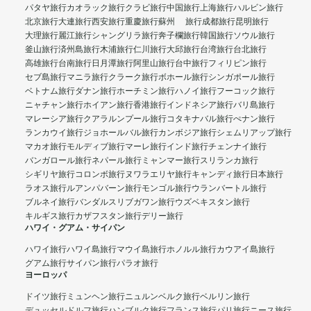
パタヤ旅行
カオラック旅行
クラビ旅行
中国旅行
上海旅行
ハルビン旅行
北京旅行
大連旅行
西安旅行
重慶旅行
蘇州 旅行
成都旅行
昆明旅行
大理旅行
麗江旅行
シャングリラ旅行
奔子欄旅行
韓国旅行
ソウル旅行
釜山旅行
済州島旅行
木浦旅行
仁川旅行
大邱旅行
台湾旅行
台北旅行
高雄旅行
台南旅行
日月潭旅行
阿里山旅行
台中旅行
フィリピン旅行
セブ島旅行
マニラ旅行
クラーク旅行
ボホール旅行
シンガポール旅行
ベトナム旅行
ダナン旅行
ホーチミン旅行
ハノイ旅行
フーコック旅行
ニャチャン旅行
ホイアン旅行
香港旅行
インドネシア旅行
バリ島旅行
マレーシア旅行
クアラルンプール旅行
コタキナバル旅行
ぺナン旅行
ランカウイ旅行
ジョホールバル旅行
カンボジア旅行
シェムリアップ旅行
マカオ旅行
モルディブ旅行
マーレ旅行
インド旅行
チェンナイ旅行
バンガロール旅行
ネパール旅行
ミャンマー旅行
スリランカ旅行
シギリヤ旅行
コロンボ旅行
ヌワラエリヤ旅行
キャンディ旅行
日本旅行
ラオス旅行
ルアンパバーン旅行
モンゴル旅行
ウランバートル旅行
ブルネイ旅行
バンダルスリブガワン旅行
ウズベキスタン旅行
キルギス旅行
カザフスタン旅行
デリー旅行
ハワイ・グアム・サイパン
ハワイ旅行
ハワイ島旅行
マウイ島旅行
ホノルル旅行
カウアイ島旅行
グアム旅行
サイパン旅行
パラオ旅行
ヨーロッパ
ドイツ旅行
ミュンヘン旅行
ニュルンベルク旅行
ベルリン旅行
デュッセルドルフ旅行
ハンブルク旅行
フランス旅行
パリ旅行
ニース旅行