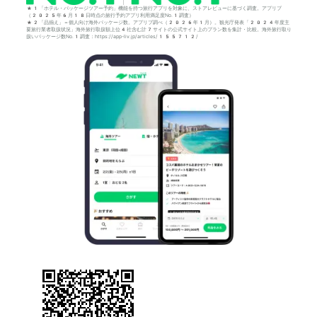
*1「ホテル・パッケージツアー予約」機能を持つ旅行アプリを対象に、ストアレビューに基づく調査。アプリブ
（2025年6月18日時点の旅行予約アプリ利用満足度No.1調査）
*2「品揃え」＝個人向け海外パッケージ数。アプリブ調べ（2026年1月）。観光庁発表「2024年度主
要旅行業者取扱状況」海外旅行取扱額上位4社含む計7サイトの公式サイト上のプラン数を集計・比較。海外旅行取り
扱いパッケージ数No.1調査：https://app-liv.jp/articles/155712/