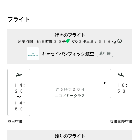
フライト
行きのフライト
所要時間：
約5時間30分
CO2排出量：
316kg
キャセイパシフィック航空
直行便
14:
18:
約5時間20分
20
50
エコノミークラス
〜
14:
50
成田空港
香港国際空港
帰りのフライト