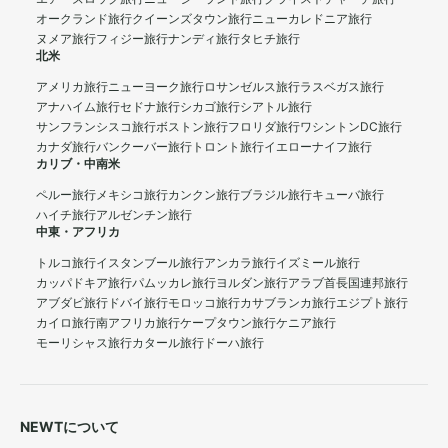
オークランド旅行
クイーンズタウン旅行
ニューカレドニア旅行
ヌメア旅行
フィジー旅行
ナンディ旅行
タヒチ旅行
北米
アメリカ旅行
ニューヨーク旅行
ロサンゼルス旅行
ラスベガス旅行
アナハイム旅行
セドナ旅行
シカゴ旅行
シアトル旅行
サンフランシスコ旅行
ボストン旅行
フロリダ旅行
ワシントンDC旅行
カナダ旅行
バンクーバー旅行
トロント旅行
イエローナイフ旅行
カリブ・中南米
ペルー旅行
メキシコ旅行
カンクン旅行
ブラジル旅行
キューバ旅行
ハイチ旅行
アルゼンチン旅行
中東・アフリカ
トルコ旅行
イスタンブール旅行
アンカラ旅行
イズミール旅行
カッパドキア旅行
パムッカレ旅行
ヨルダン旅行
アラブ首長国連邦旅行
アブダビ旅行
ドバイ旅行
モロッコ旅行
カサブランカ旅行
エジプト旅行
カイロ旅行
南アフリカ旅行
ケープタウン旅行
ケニア旅行
モーリシャス旅行
カタール旅行
ドーハ旅行
NEWTについて