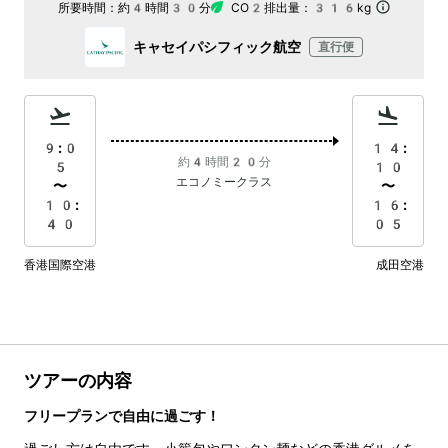
所要時間：
約4時間30分
CO2排出量：
316kg
キャセイパシフィック航空
直行便
9:0
14:
約4時間20分
5
10
エコノミークラス
〜
〜
10:
16:
40
05
香港国際空港
成田空港
ツアーの内容
フリープランで自由に過ごす！