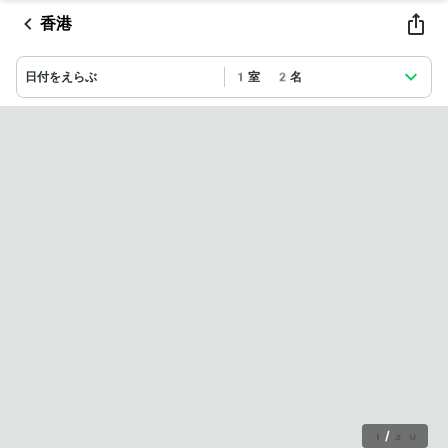
香港
日付をえらぶ
1室 2名
1
/
30